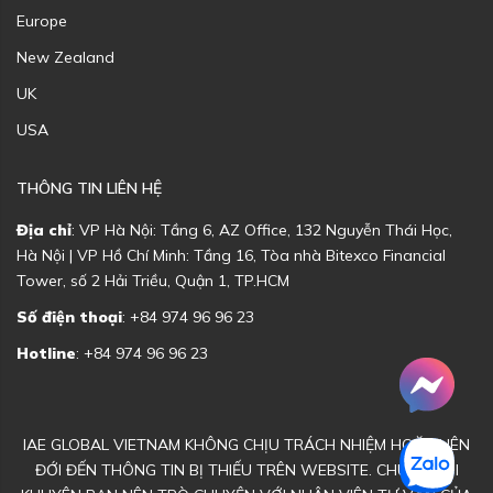
Europe
New Zealand
UK
USA
THÔNG TIN LIÊN HỆ
Địa chỉ
: VP Hà Nội: Tầng 6, AZ Office, 132 Nguyễn Thái Học,
Hà Nội | VP Hồ Chí Minh: Tầng 16, Tòa nhà Bitexco Financial
Tower, số 2 Hải Triều, Quận 1, TP.HCM
Số điện thoại
: +84 974 96 96 23
Hotline
: +84 974 96 96 23
IAE GLOBAL VIETNAM KHÔNG CHỊU TRÁCH NHIỆM HOẶC LIÊN
ĐỚI ĐẾN THÔNG TIN BỊ THIẾU TRÊN WEBSITE. CHÚNG TÔI