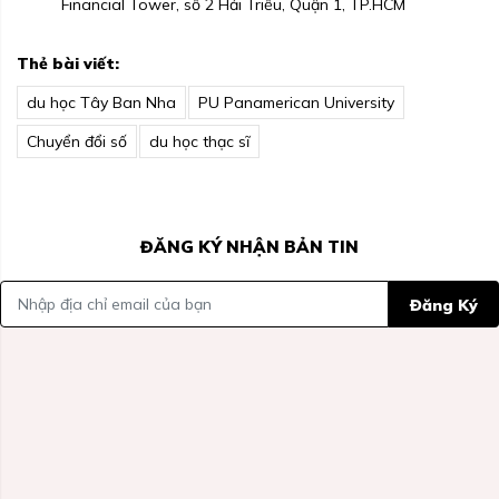
Financial Tower, số 2 Hải Triều, Quận 1, TP.HCM
Thẻ bài viết:
du học Tây Ban Nha
PU Panamerican University
Chuyển đổi số
du học thạc sĩ
ĐĂNG KÝ NHẬN BẢN TIN
Đăng Ký