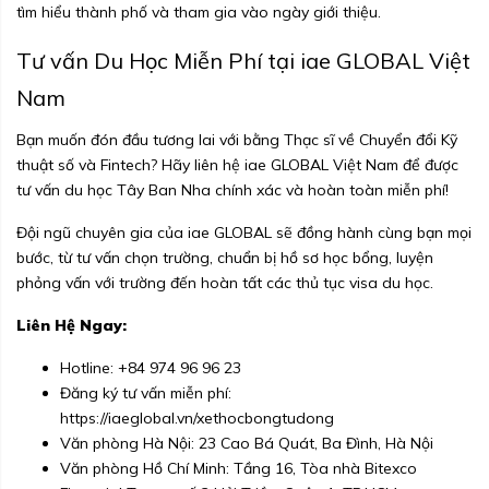
tìm hiểu thành phố và tham gia vào ngày giới thiệu.
Tư vấn Du Học Miễn Phí tại iae GLOBAL Việt
Nam
Bạn muốn đón đầu tương lai với bằng Thạc sĩ về Chuyển đổi Kỹ
thuật số và Fintech? Hãy liên hệ iae GLOBAL Việt Nam để được
tư vấn du học Tây Ban Nha chính xác và hoàn toàn miễn phí!
Đội ngũ chuyên gia của iae GLOBAL sẽ đồng hành cùng bạn mọi
bước, từ tư vấn chọn trường, chuẩn bị hồ sơ học bổng, luyện
phỏng vấn với trường đến hoàn tất các thủ tục visa du học.
Liên Hệ Ngay:
Hotline: +84 974 96 96 23
Đăng ký tư vấn miễn phí:
https://iaeglobal.vn/xethocbongtudong
Văn phòng Hà Nội: 23 Cao Bá Quát, Ba Đình, Hà Nội
Văn phòng Hồ Chí Minh: Tầng 16, Tòa nhà Bitexco