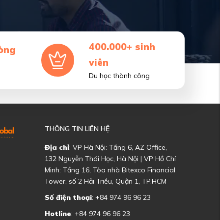
400.000+ sinh
òng
viên
Du học thành công
THÔNG TIN LIÊN HỆ
Địa chỉ
: VP Hà Nội: Tầng 6, AZ Office,
132 Nguyễn Thái Học, Hà Nội | VP Hồ Chí
Minh: Tầng 16, Tòa nhà Bitexco Financial
Tower, số 2 Hải Triều, Quận 1, TP.HCM
Số điện thoại
: +84 974 96 96 23
Hotline
: +84 974 96 96 23