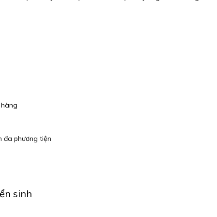
h hàng
h đa phương tiện
ển sinh