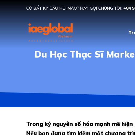
CÓ BẤT KỲ CÂU HỎI NÀO? HÃY GỌI CHÚNG TÔI:
+84 9
Tr
Du Học Thạc Sĩ Marke
Trong kỷ nguyên số hóa mạnh mẽ hiện n
Nếu bạn đang tìm kiếm một chương trình