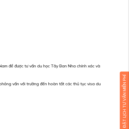
 Nam để được tư vấn du học Tây Ban Nha chính xác và
ĐẶT LỊCH TƯ VẤN MIỄN PHÍ
phỏng vấn với trường đến hoàn tất các thủ tục visa du