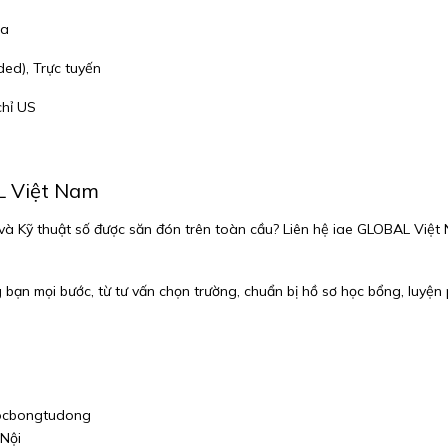
ha
ed), Trực tuyến
chỉ US
L Việt Nam
và Kỹ thuật số được săn đón trên toàn cầu? Liên hệ iae GLOBAL Việt
ạn mọi bước, từ tư vấn chọn trường, chuẩn bị hồ sơ học bổng, luyện 
thocbongtudong
 Nội