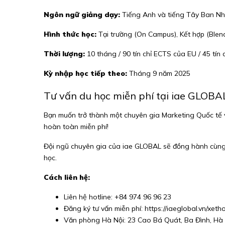
Ngôn ngữ giảng dạy:
Tiếng Anh và tiếng Tây Ban N
Hình thức học:
Tại trường (On Campus), Kết hợp (Blend
Thời lượng:
10 tháng / 90 tín chỉ ECTS của EU / 45 tín 
Kỳ nhập học tiếp theo:
Tháng 9 năm 2025
Tư vấn du học miễn phí tại iae GLOBA
Bạn muốn trở thành một chuyên gia Marketing Quốc tế 
hoàn toàn miễn phí!
Đội ngũ chuyên gia của iae GLOBAL sẽ đồng hành cùng b
học.
Cách liên hệ:
Liên hệ hotline: +84 974 96 96 23
Đăng ký tư vấn miễn phí:
https://iaeglobal.vn/xe
Văn phòng Hà Nội: 23 Cao Bá Quát, Ba Đình, Hà