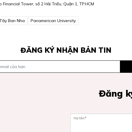
 Financial Tower, số 2 Hải Triều, Quận 1, TP.HCM
 Tây Ban Nha
Panamerican University
ĐĂNG KÝ NHẬN BẢN TIN
Đăng ký
Họ tên
*