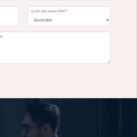
Quốc gia quan tâm
*
ạn