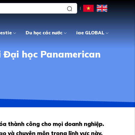
estie
Du học các nước
iae GLOBAL
i Đại học Panamerican
hóa thành công cho mọi doanh nghiệp.
đạo và chuyên môn trong lĩnh vực này,