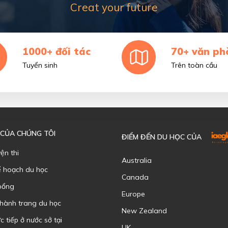
Creat your future
1000+ đối tác
70+ văn ph
Tuyển sinh
Trên toàn cầu
 CỦA CHÚNG TÔI
ĐIỂM ĐẾN DU HỌC CỦA
yện thi
Australia
ế hoạch du học
Canada
bổng
Europe
 hành trang du học
New Zealand
c tiếp ở nước sở tại
UK