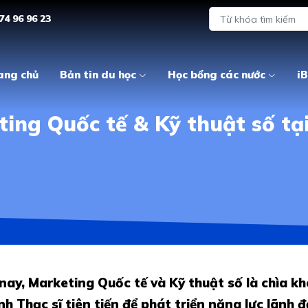
74 96 96 23
ang chủ
Bản tin du học
Học bổng các nước
iB
ting Quốc tế & Kỹ thuật số tạ
ay, Marketing Quốc tế và Kỹ thuật số là chìa k
 Thạc sĩ tiên tiến để phát triển năng lực lãnh 