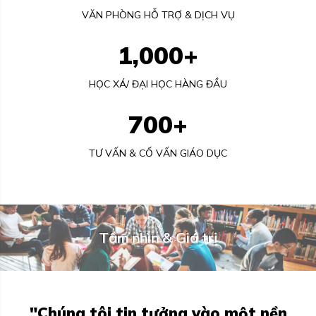
VĂN PHÒNG HỖ TRỢ & DỊCH VỤ
1,000+
HỌC XÁ/ ĐẠI HỌC HÀNG ĐẦU
700+
TƯ VẤN & CỐ VẤN GIÁO DỤC
Tầm nhìn & Giá trị
"Chúng tôi tin tưởng vào một nền