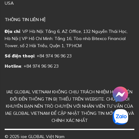
USA
THÔNG TIN LIÊN HỆ
Địa chỉ
: VP Hà Nội: Tầng 6, AZ Office, 132 Nguyễn Thái Học,
Hà Nội | VP Hồ Chí Minh: Tầng 16, Tòa nhà Bitexco Financial
Tower, số 2 Hải Triều, Quận 1, TP.HCM
Số điện thoại
: +84 974 96 96 23
Hotline
: +84 974 96 96 23
IAE GLOBAL VIETNAM KHÔNG CHỊU TRÁCH NHIỆM HOẶC LIÊN
ĐỚI ĐẾN THÔNG TIN BỊ THIẾU TRÊN WEBSITE. CHÚNG TÔI
KHUYÊN BẠN NÊN TRÒ CHUYỆN VỚI NHÂN VIÊN TƯ VẤN CỦA
IAE GLOBAL VIETNAM ĐỂ CẬP NHẬT THÔNG TIN MỚI NHẤT VÀ
CHÍNH XÁC NHẤT
© 2025 iae GLOBAL Việt Nam