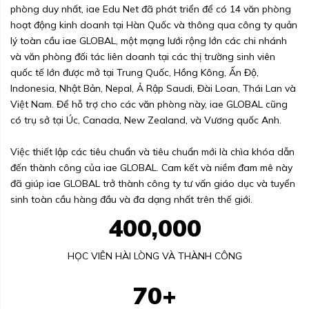
phòng duy nhất, iae Edu Net đã phát triển để có 14 văn phòng
hoạt động kinh doanh tại Hàn Quốc và thông qua công ty quản
lý toàn cầu iae GLOBAL, một mạng lưới rộng lớn các chi nhánh
và văn phòng đối tác liên doanh tại các thị trường sinh viên
quốc tế lớn được mở tại Trung Quốc, Hồng Kông, Ấn Độ,
Indonesia, Nhật Bản, Nepal, Ả Rập Saudi, Đài Loan, Thái Lan và
Việt Nam. Để hỗ trợ cho các văn phòng này, iae GLOBAL cũng
có trụ sở tại Úc, Canada, New Zealand, và Vương quốc Anh.
Việc thiết lập các tiêu chuẩn và tiêu chuẩn mới là chìa khóa dẫn
đến thành công của iae GLOBAL. Cam kết và niềm đam mê này
đã giúp iae GLOBAL trở thành công ty tư vấn giáo dục và tuyển
sinh toàn cầu hàng đầu và đa dạng nhất trên thế giới.
400,000
HỌC VIÊN HÀI LÒNG VÀ THÀNH CÔNG
70+