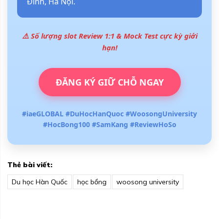
Đình, Hà Nội.
⚠️ Số lượng slot Review 1:1 & Mock Test cực kỳ giới
hạn!
ĐĂNG KÝ GIỮ CHỖ NGAY
#iaeGLOBAL #DuHocHanQuoc #WoosongUniversity
#HocBong100 #SamKang #ReviewHoSo
Thẻ bài viết:
Du học Hàn Quốc
học bổng
woosong university