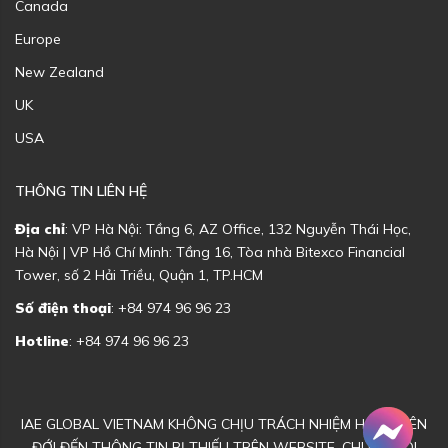
Canada
Europe
New Zealand
UK
USA
THÔNG TIN LIÊN HỆ
Địa chỉ
: VP Hà Nội: Tầng 6, AZ Office, 132 Nguyễn Thái Học,
Hà Nội | VP Hồ Chí Minh: Tầng 16, Tòa nhà Bitexco Financial
Tower, số 2 Hải Triều, Quận 1, TP.HCM
Số điện thoại
: +84 974 96 96 23
Hotline
: +84 974 96 96 23
IAE GLOBAL VIETNAM KHÔNG CHỊU TRÁCH NHIỆM HOẶC LIÊN
ĐỚI ĐẾN THÔNG TIN BỊ THIẾU TRÊN WEBSITE. CHÚNG TÔI