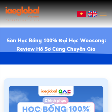
Săn Học Bổng 100% Đại Học Woosong:
Review Hồ Sơ Cùng Chuyên Gia