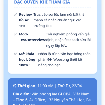
ĐẶC QUYỀN KHI THAM GIA
✅
Review
Trực tiếp soi lỗi, làm nổi bật thế
hồ sơ
mạnh cá nhân chuẩn "gu" các
1:1:
trường Top.
✅
Mock
Trải nghiệm phỏng vấn giả
Test/Interview:
định, nhận feedback sửa lỗi
ngay lập tức.
✅
Mở khóa
Nhận lộ trình săn học bổng toàn
học bổng
phần ĐH Woosong thiết kế
100%:
riêng cho bạn.
⏰
Thời gian:
11:00 AM | Thứ Tư, 22/04
Địa điểm:
Văn phòng iae GLOBAL Việt Nam
– Tầng 6, Az Office, 132 Nguyễn Thái Học, Ba