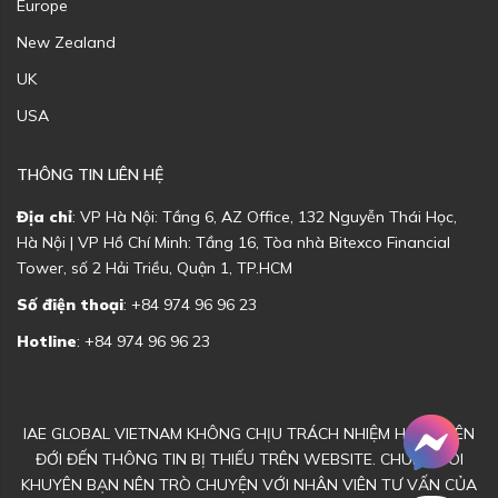
Europe
New Zealand
UK
USA
THÔNG TIN LIÊN HỆ
Địa chỉ
: VP Hà Nội: Tầng 6, AZ Office, 132 Nguyễn Thái Học,
Hà Nội | VP Hồ Chí Minh: Tầng 16, Tòa nhà Bitexco Financial
Tower, số 2 Hải Triều, Quận 1, TP.HCM
Số điện thoại
: +84 974 96 96 23
Hotline
: +84 974 96 96 23
IAE GLOBAL VIETNAM KHÔNG CHỊU TRÁCH NHIỆM HOẶC LIÊN
ĐỚI ĐẾN THÔNG TIN BỊ THIẾU TRÊN WEBSITE. CHÚNG TÔI
KHUYÊN BẠN NÊN TRÒ CHUYỆN VỚI NHÂN VIÊN TƯ VẤN CỦA