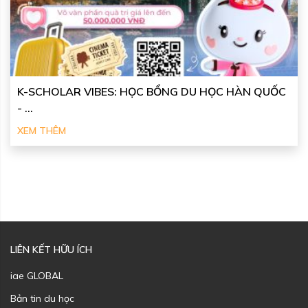
K-SCHOLAR VIBES: HỌC BỔNG DU HỌC HÀN QUỐC
- ...
XEM THÊM
LIÊN KẾT HỮU ÍCH
iae GLOBAL
Bản tin du học