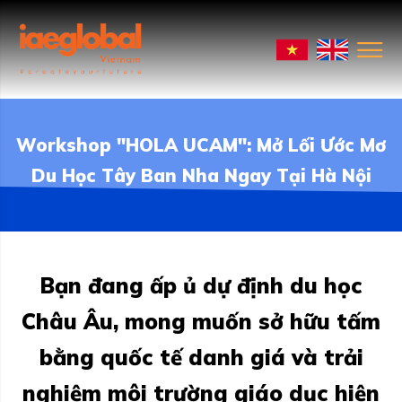
Workshop "HOLA UCAM": Mở Lối Ước Mơ
Du Học Tây Ban Nha Ngay Tại Hà Nội
Bạn đang ấp ủ dự định du học
Châu Âu, mong muốn sở hữu tấm
bằng quốc tế danh giá và trải
nghiệm môi trường giáo dục hiện