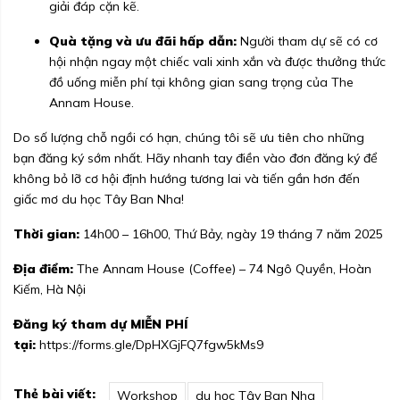
giải đáp cặn kẽ.
Quà tặng và ưu đãi hấp dẫn:
Người tham dự sẽ có cơ
hội nhận ngay một chiếc vali xinh xắn và được thưởng thức
đồ uống miễn phí tại không gian sang trọng của The
Annam House.
Do số lượng chỗ ngồi có hạn, chúng tôi sẽ ưu tiên cho những
bạn đăng ký sớm nhất. Hãy nhanh tay điền vào đơn đăng ký để
không bỏ lỡ cơ hội định hướng tương lai và tiến gần hơn đến
giấc mơ du học Tây Ban Nha!
Thời gian:
14h00 – 16h00, Thứ Bảy, ngày 19 tháng 7 năm 2025
Địa điểm:
The Annam House (Coffee) – 74 Ngô Quyền, Hoàn
Kiếm, Hà Nội
Đăng ký tham dự MIỄN PHÍ
tại:
https://forms.gle/DpHXGjFQ7fgw5kMs9
Thẻ bài viết:
Workshop
du học Tây Ban Nha