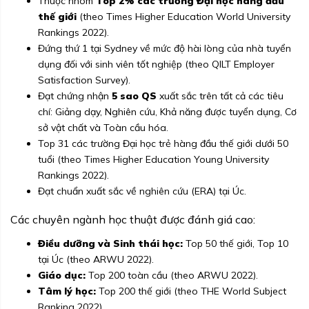
Thuộc nhóm
Top 2% các trường Đại học hàng đầu
thế giới
(theo Times Higher Education World University
Rankings 2022).
Đứng thứ 1 tại Sydney về mức độ hài lòng của nhà tuyển
dụng đối với sinh viên tốt nghiệp (theo QILT Employer
Satisfaction Survey).
Đạt chứng nhận
5 sao QS
xuất sắc trên tất cả các tiêu
chí: Giảng dạy, Nghiên cứu, Khả năng được tuyển dụng, Cơ
sở vật chất và Toàn cầu hóa.
Top 31 các trường Đại học trẻ hàng đầu thế giới dưới 50
tuổi (theo Times Higher Education Young University
Rankings 2022).
Đạt chuẩn xuất sắc về nghiên cứu (ERA) tại Úc.
Các chuyên ngành học thuật được đánh giá cao:
Điều dưỡng và Sinh thái học:
Top 50 thế giới, Top 10
tại Úc (theo ARWU 2022).
Giáo dục:
Top 200 toàn cầu (theo ARWU 2022).
Tâm lý học:
Top 200 thế giới (theo THE World Subject
Ranking 2022).