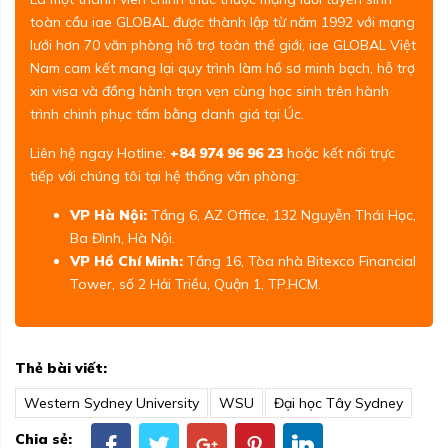
toàn cầu iae GLOBAL được thành lập từ năm 1992 với mạng
lưới hơn 70 văn phòng hỗ trợ toàn thế giới, iae GLOBAL Việt
Nam cam kết mang lại quy trình làm hồ sơ minh bạch, hỗ trợ
xin visa và đồng hành trọn vẹn cùng học sinh trên hành
trình chinh phục tấm bằng danh giá tại Úc.
Liên hệ ngay Hotline:
+84 974 96 96 23
hoặc kết nối trực
tiếp với chúng tôi tại hệ thống văn phòng:
VP Hà Nội:
Tầng 6, AZ Office, 132 Nguyễn Thái Học,
Ba Đình, Hà Nội.
VP Hồ Chí Minh:
Tầng 16, Tòa nhà Bitexco Financial
Tower, số 2 Hải Triều, Quận 1, TP.HCM.
Thẻ bài viết:
Western Sydney University
WSU
Đại học Tây Sydney
Chia sẻ: