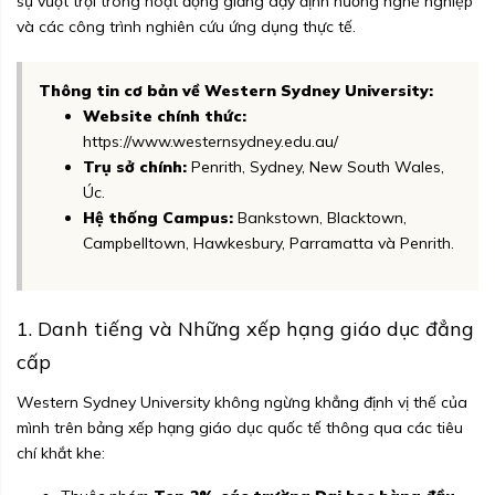
sự vượt trội trong hoạt động giảng dạy định hướng nghề nghiệp
và các công trình nghiên cứu ứng dụng thực tế.
Thông tin cơ bản về Western Sydney University:
Website chính thức:
https://www.westernsydney.edu.au/
Trụ sở chính:
Penrith, Sydney, New South Wales,
Úc.
Hệ thống Campus:
Bankstown, Blacktown,
Campbelltown, Hawkesbury, Parramatta và Penrith.
1. Danh tiếng và Những xếp hạng giáo dục đẳng
cấp
Western Sydney University không ngừng khẳng định vị thế của
mình trên bảng xếp hạng giáo dục quốc tế thông qua các tiêu
chí khắt khe: