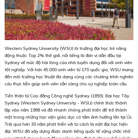
Western Sydney University (WSU) là trường đại học trẻ năng
động thuộc Top 2% thế giới, nổi tiếng là đơn vị dẫn đầu tại
Sydney về mức độ hài lòng của nhà tuyển dụng đối với sinh viên
tốt nghiệp. Với hơn 45.000 sinh viên từ 170 quốc gia, WSU mang
đến môi trường học thuật đa dạng cùng các chương trình nghiên
cứu thực tiễn giúp sinh viên sẵn sàng cho sự nghiệp toàn cầu.
Tiền thân từ Cao đẳng Công nghệ Sydney (1893), Đại học Tây
Sydney (Western Sydney University - WSU) chính thức thành
lập vào năm 1988 và đã nhanh chóng phát triển để trở thành
một trong những học viện giáo dục có tầm ảnh hưởng lớn tại Úc.
Trải qua hơn 30 năm phát triển với tư cách là một đại học hiện
đại, WSU đã xây dựng được danh tiếng quốc tế vững chắc nhờ