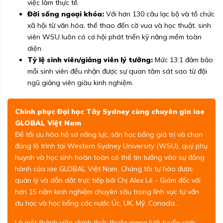
việc làm thực tế.
Đời sống ngoại khóa:
Với hơn 130 câu lạc bộ và tổ chức
xã hội từ văn hóa, thể thao đến cờ vua và học thuật, sinh
viên WSU luôn có cơ hội phát triển kỹ năng mềm toàn
diện.
Tỷ lệ sinh viên/giảng viên lý tưởng:
Mức 13:1 đảm bảo
mỗi sinh viên đều nhận được sự quan tâm sát sao từ đội
ngũ giảng viên giàu kinh nghiệm.
Chinh phục Đại học Tây Sydney cùng chuyên gia iae
GLOBAL Việt Nam
Để tối ưu hóa hồ sơ năng lực, săn học bổng giá trị và chọn
đúng lộ trình tại Western Sydney University (WSU), quý phụ
huynh và học sinh hoàn toàn có thể tin tưởng vào sự đồng
hành của iae GLOBAL Việt Nam. Chúng tôi tự hào được
quản lý và dẫn dắt trực tiếp bởi Chị Alex Lê - Giám đốc với
hơn 15 năm kinh nghiệm chuyên sâu trong lĩnh vực tư vấn
du học và học bổng các nước Úc, UK, Mỹ, Canada...
Là một thành viên chính thức thuộc mạng lưới tuyển sinh