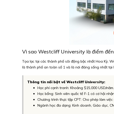
Vì sao Westcliff University là điểm đế
Tọa lạc tại các thành phố sôi động bậc nhất Hoa Kỳ, We
là thành phố an toàn số 1 và là nơi đáng sống nhất tại 
Thông tin nổi bật về Westcliff University:
Học phí cạnh tranh: Khoảng $15,000 USD/năm.
Học bổng: Sinh viên quốc tế F-1 có cơ hội nhậ
Chương trình thực tập CPT: Cho phép làm việc 
Ngành học đa dạng: Kinh doanh, Giáo dục, CN