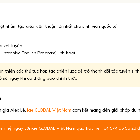
oạt nhằm tạo điều kiện thuận lợi nhất cho sinh viên quốc tế:
 xét tuyển.
Intensive English Program) linh hoạt.
 thiện các thủ tục hợp tác chiến lược để trở thành đối tác tuyển sinh 
ồ sơ ngay khi có thông báo chính thức.
m
 gia Alex Lê,
iae GLOBAL Việt Nam
cam kết mang đến giải pháp du họ
iên hệ ngay với
iae GLOBAL Việt Nam
qua hotline +84 974 96 96 23 để