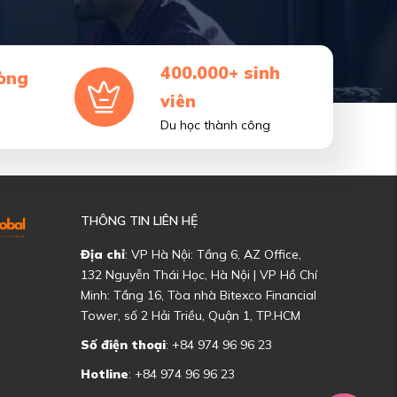
400.000+ sinh
òng
viên
Du học thành công
THÔNG TIN LIÊN HỆ
Địa chỉ
: VP Hà Nội: Tầng 6, AZ Office,
132 Nguyễn Thái Học, Hà Nội | VP Hồ Chí
Minh: Tầng 16, Tòa nhà Bitexco Financial
Tower, số 2 Hải Triều, Quận 1, TP.HCM
Số điện thoại
: +84 974 96 96 23
Hotline
: +84 974 96 96 23