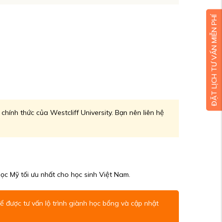
ĐẶT LỊCH TƯ VẤN MIỄN PHÍ
chính thức của Westcliff University. Bạn nên liên hệ
c Mỹ tối ưu nhất cho học sinh Việt Nam.
 được tư vấn lộ trình giành học bổng và cập nhật