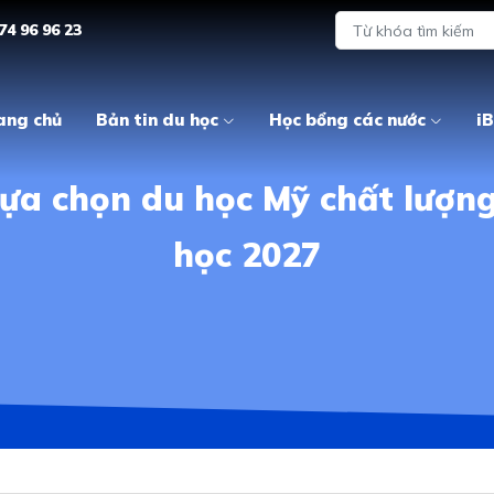
74 96 96 23
ang chủ
Bản tin du học
Học bổng các nước
iB
 Lựa chọn du học Mỹ chất lượng
học 2027