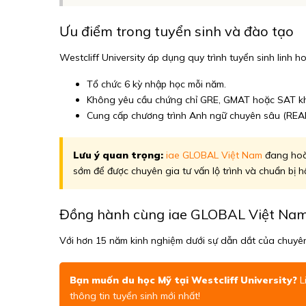
Ưu điểm trong tuyển sinh và đào tạo
Westcliff University áp dụng quy trình tuyển sinh linh h
Tổ chức 6 kỳ nhập học mỗi năm.
Không yêu cầu chứng chỉ GRE, GMAT hoặc SAT khi
Cung cấp chương trình Anh ngữ chuyên sâu (REAL 
Lưu ý quan trọng:
iae GLOBAL Việt Nam
đang hoàn
sớm để được chuyên gia tư vấn lộ trình và chuẩn bị h
Đồng hành cùng iae GLOBAL Việt Na
Với hơn 15 năm kinh nghiệm dưới sự dẫn dắt của chuyên
Bạn muốn du học Mỹ tại Westcliff University?
L
thông tin tuyển sinh mới nhất!