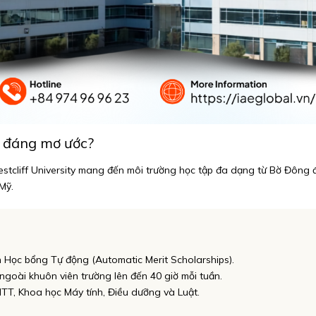
n đáng mơ ước?
stcliff University mang đến môi trường học tập đa dạng từ Bờ Đông đến
Mỹ.
n Học bổng Tự động (Automatic Merit Scholarships).
ngoài khuôn viên trường lên đến 40 giờ mỗi tuần.
TT, Khoa học Máy tính, Điều dưỡng và Luật.