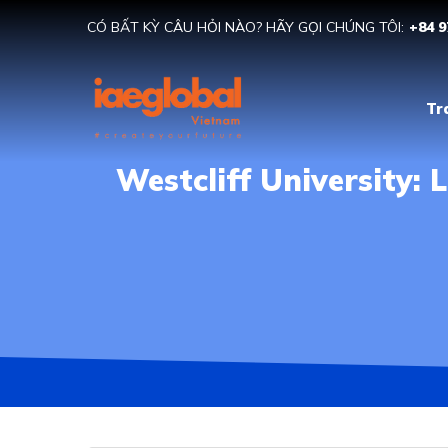
CÓ BẤT KỲ CÂU HỎI NÀO? HÃY GỌI CHÚNG TÔI:
+84 9
Tr
Westcliff University: