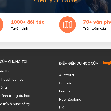
Creat your future
1000+ đối tác
70+ văn ph
Tuyển sinh
Trên toàn cầu
 CỦA CHÚNG TÔI
ĐIỂM ĐẾN DU HỌC CỦA
yện thi
Australia
ế hoạch du học
Canada
bổng
Europe
 hành trang du học
New Zealand
c tiếp ở nước sở tại
UK