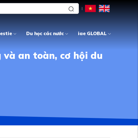
estie
Du học các nước
iae GLOBAL
 và an toàn, cơ hội du