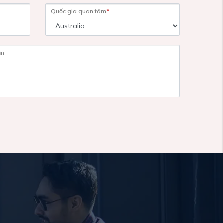
Quốc gia quan tâm
*
ạn