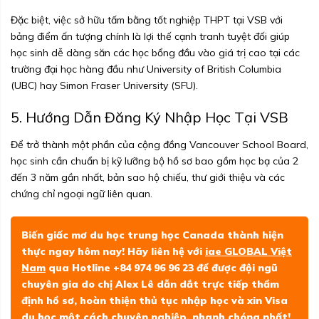
Đặc biệt, việc sở hữu tấm bằng tốt nghiệp THPT tại VSB với
bảng điểm ấn tượng chính là lợi thế cạnh tranh tuyệt đối giúp
học sinh dễ dàng săn các học bổng đầu vào giá trị cao tại các
trường đại học hàng đầu như University of British Columbia
(UBC) hay Simon Fraser University (SFU).
5. Hướng Dẫn Đăng Ký Nhập Học Tại VSB
Để trở thành một phần của cộng đồng Vancouver School Board,
học sinh cần chuẩn bị kỹ lưỡng bộ hồ sơ bao gồm học bạ của 2
đến 3 năm gần nhất, bản sao hộ chiếu, thư giới thiệu và các
chứng chỉ ngoại ngữ liên quan.
Biến giấc mơ du học trung học Canada thành hiện
thực ngay hôm nay! Hãy liên hệ với
iae GLOBAL Việt
Nam
qua Hotline +84 974 96 96 23 để được đội ngũ
chuyên gia do chị Alex Lê dẫn dắt trực tiếp thẩm
định hồ sơ, hoàn thiện thủ tục nhập học và xin Visa
du học một cách chuyên nghiệp, nhanh chóng nhất!