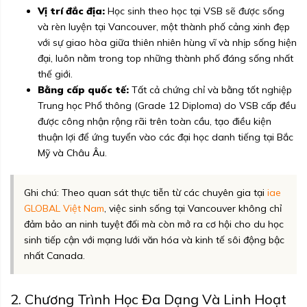
Vị trí đắc địa:
Học sinh theo học tại VSB sẽ được sống
và rèn luyện tại Vancouver, một thành phố cảng xinh đẹp
với sự giao hòa giữa thiên nhiên hùng vĩ và nhịp sống hiện
đại, luôn nằm trong top những thành phố đáng sống nhất
thế giới.
Bằng cấp quốc tế:
Tất cả chứng chỉ và bằng tốt nghiệp
Trung học Phổ thông (Grade 12 Diploma) do VSB cấp đều
được công nhận rộng rãi trên toàn cầu, tạo điều kiện
thuận lợi để ứng tuyển vào các đại học danh tiếng tại Bắc
Mỹ và Châu Âu.
Ghi chú: Theo quan sát thực tiễn từ các chuyên gia tại
iae
GLOBAL Việt Nam
, việc sinh sống tại Vancouver không chỉ
đảm bảo an ninh tuyệt đối mà còn mở ra cơ hội cho du học
sinh tiếp cận với mạng lưới văn hóa và kinh tế sôi động bậc
nhất Canada.
2. Chương Trình Học Đa Dạng Và Linh Hoạt