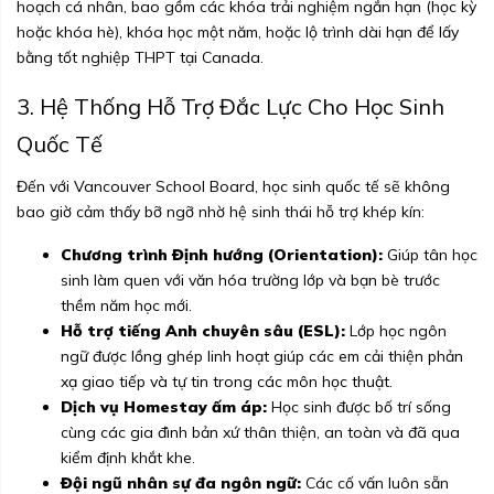
hoạch cá nhân, bao gồm các khóa trải nghiệm ngắn hạn (học kỳ
hoặc khóa hè), khóa học một năm, hoặc lộ trình dài hạn để lấy
bằng tốt nghiệp THPT tại Canada.
3. Hệ Thống Hỗ Trợ Đắc Lực Cho Học Sinh
Quốc Tế
Đến với Vancouver School Board, học sinh quốc tế sẽ không
bao giờ cảm thấy bỡ ngỡ nhờ hệ sinh thái hỗ trợ khép kín:
Chương trình Định hướng (Orientation):
Giúp tân học
sinh làm quen với văn hóa trường lớp và bạn bè trước
thềm năm học mới.
Hỗ trợ tiếng Anh chuyên sâu (ESL):
Lớp học ngôn
ngữ được lồng ghép linh hoạt giúp các em cải thiện phản
xạ giao tiếp và tự tin trong các môn học thuật.
Dịch vụ Homestay ấm áp:
Học sinh được bố trí sống
cùng các gia đình bản xứ thân thiện, an toàn và đã qua
kiểm định khắt khe.
Đội ngũ nhân sự đa ngôn ngữ:
Các cố vấn luôn sẵn