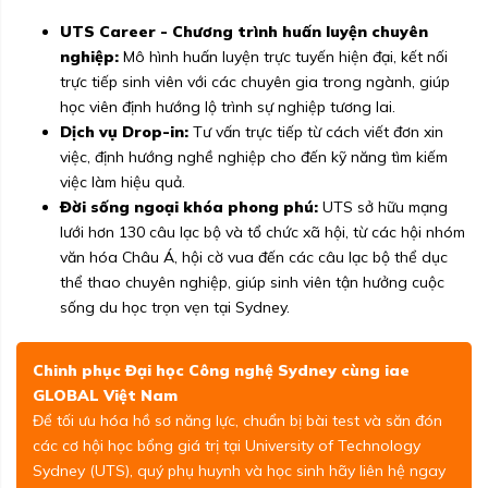
UTS Career - Chương trình huấn luyện chuyên
nghiệp:
Mô hình huấn luyện trực tuyến hiện đại, kết nối
trực tiếp sinh viên với các chuyên gia trong ngành, giúp
học viên định hướng lộ trình sự nghiệp tương lai.
Dịch vụ Drop-in:
Tư vấn trực tiếp từ cách viết đơn xin
việc, định hướng nghề nghiệp cho đến kỹ năng tìm kiếm
việc làm hiệu quả.
Đời sống ngoại khóa phong phú:
UTS sở hữu mạng
lưới hơn 130 câu lạc bộ và tổ chức xã hội, từ các hội nhóm
văn hóa Châu Á, hội cờ vua đến các câu lạc bộ thể dục
thể thao chuyên nghiệp, giúp sinh viên tận hưởng cuộc
sống du học trọn vẹn tại Sydney.
Chinh phục Đại học Công nghệ Sydney cùng iae
GLOBAL Việt Nam
Để tối ưu hóa hồ sơ năng lực, chuẩn bị bài test và săn đón
các cơ hội học bổng giá trị tại University of Technology
Sydney (UTS), quý phụ huynh và học sinh hãy liên hệ ngay