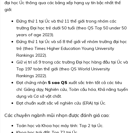
đại học Úc thông qua các bảng xếp hạng uy tín bậc nhất thế
giới:
Đứng thứ 1 tại Úc và thứ 11 thế giới trong nhóm các
trường Đại học trẻ dưới 50 tuổi (theo QS Top 50 under 50
years of age 2023).
Đứng thứ 1 tại Úc và số 8 thế giới về nhóm trường đại học
trẻ (theo Times Higher Education Young University
Rankings 2022).
Giữ vị trí số 9 trong các trường Đại học hàng đầu tại Úc và
Top 197 toàn thế giới (theo QS World University
Rankings 2022).
Đạt chứng nhận
5 sao QS
xuất sắc trên tất cả các tiêu
chí: Giảng dạy, Nghiên cứu, Toàn cầu hóa, Khả năng tuyển
dụng và Cơ sở vật chất.
Đạt chuẩn xuất sắc về nghiên cứu (ERA) tại Úc.
Các chuyên ngành mũi nhọn được đánh giá cao:
Toán học và Khoa học máy tính: Top 2 tại Úc.
Khoa học trái đất: Top 72 tại Úc.