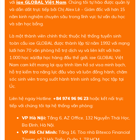
với
iae GLOBAL Việt Nam
. Chúng tôi tự hào được quản lý
và dẫn dắt trực tiếp bởi Chị Alex Lê - Giám đốc với hơn 15
năm kinh nghiệm chuyên sâu trong lĩnh vực tư vấn du học
và săn học bổng.
Là một thành viên chính thức thuộc hệ thống tuyển sinh
toàn cầu iae GLOBAL được thành lập từ năm 1992 với mạng
lưới hơn 70 văn phòng hỗ trợ dịch vụ và liên kết với hơn
1.000 học xá/đại học hàng đầu thế giới, iae GLOBAL Việt
Nam cam kết mang lại quy trình làm hồ sơ visa minh bạch,
hỗ trợ kiểm tra năng lực đầu vào và luôn đồng hành, chăm
sóc sinh viên trong suốt hành trình sinh sống, học tập tại
Úc.
Liên hệ ngay Hotline:
+84 974 96 96 23
hoặc kết nối trực
tiếp với chúng tôi tại hệ thống văn phòng:
VP Hà Nội:
Tầng 6, AZ Office, 132 Nguyễn Thái Học,
Ba Đình, Hà Nội.
VP Hồ Chí Minh:
Tầng 16, Tòa nhà Bitexco Financial
Tower, số 2 Hải Triều, Quận 1, TP.HCM.