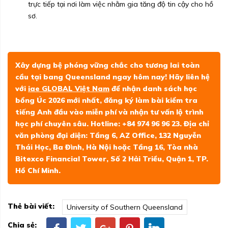
trực tiếp tại nơi làm việc nhằm gia tăng độ tin cậy cho hồ
sơ.
Xây dựng bệ phóng vững chắc cho tương lai toàn
cầu tại bang Queensland ngay hôm nay! Hãy liên hệ
với
iae GLOBAL Việt Nam
để nhận danh sách học
bổng Úc 2026 mới nhất, đăng ký làm bài kiểm tra
tiếng Anh đầu vào miễn phí và nhận tư vấn lộ trình
học phí chuyên sâu. Hotline: +84 974 96 96 23. Địa chỉ
văn phòng đại diện: Tầng 6, AZ Office, 132 Nguyễn
Thái Học, Ba Đình, Hà Nội hoặc Tầng 16, Tòa nhà
Bitexco Financial Tower, Số 2 Hải Triều, Quận 1, TP.
Hồ Chí Minh.
Thẻ bài viết:
University of Southern Queensland
Chia sẻ: