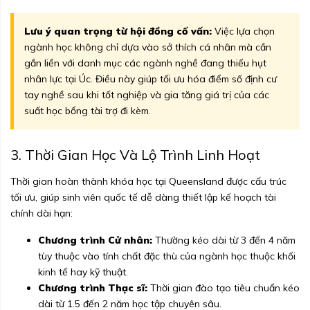
Lưu ý quan trọng từ hội đồng cố vấn:
Việc lựa chọn
ngành học không chỉ dựa vào sở thích cá nhân mà cần
gắn liền với danh mục các ngành nghề đang thiếu hụt
nhân lực tại Úc. Điều này giúp tối ưu hóa điểm số định cư
tay nghề sau khi tốt nghiệp và gia tăng giá trị của các
suất học bổng tài trợ đi kèm.
3. Thời Gian Học Và Lộ Trình Linh Hoạt
Thời gian hoàn thành khóa học tại Queensland được cấu trúc
tối ưu, giúp sinh viên quốc tế dễ dàng thiết lập kế hoạch tài
chính dài hạn:
Chương trình Cử nhân:
Thường kéo dài từ 3 đến 4 năm
tùy thuộc vào tính chất đặc thù của ngành học thuộc khối
kinh tế hay kỹ thuật.
Chương trình Thạc sĩ:
Thời gian đào tạo tiêu chuẩn kéo
dài từ 1.5 đến 2 năm học tập chuyên sâu.