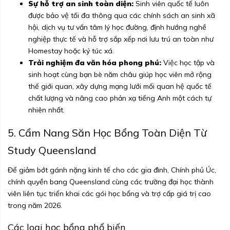
Sự hỗ trợ an sinh toàn diện:
Sinh viên quốc tế luôn
được bảo vệ tối đa thông qua các chính sách an sinh xã
hội, dịch vụ tư vấn tâm lý học đường, định hướng nghề
nghiệp thực tế và hỗ trợ sắp xếp nơi lưu trú an toàn như
Homestay hoặc ký túc xá.
Trải nghiệm đa văn hóa phong phú:
Việc học tập và
sinh hoạt cùng bạn bè năm châu giúp học viên mở rộng
thế giới quan, xây dựng mạng lưới mối quan hệ quốc tế
chất lượng và nâng cao phản xạ tiếng Anh một cách tự
nhiên nhất.
5. Cẩm Nang Săn Học Bổng Toàn Diện Từ
Study Queensland
Để giảm bớt gánh nặng kinh tế cho các gia đình, Chính phủ Úc,
chính quyền bang Queensland cùng các trường đại học thành
viên liên tục triển khai các gói học bổng và trợ cấp giá trị cao
trong năm 2026.
Các loại học bổng phổ biến