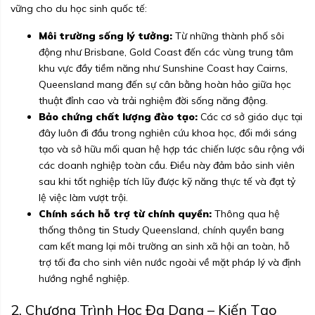
vững cho du học sinh quốc tế:
Môi trường sống lý tưởng:
Từ những thành phố sôi
động như Brisbane, Gold Coast đến các vùng trung tâm
khu vực đầy tiềm năng như Sunshine Coast hay Cairns,
Queensland mang đến sự cân bằng hoàn hảo giữa học
thuật đỉnh cao và trải nghiệm đời sống năng động.
Bảo chứng chất lượng đào tạo:
Các cơ sở giáo dục tại
đây luôn đi đầu trong nghiên cứu khoa học, đổi mới sáng
tạo và sở hữu mối quan hệ hợp tác chiến lược sâu rộng với
các doanh nghiệp toàn cầu. Điều này đảm bảo sinh viên
sau khi tốt nghiệp tích lũy được kỹ năng thực tế và đạt tỷ
lệ việc làm vượt trội.
Chính sách hỗ trợ từ chính quyền:
Thông qua hệ
thống thông tin Study Queensland, chính quyền bang
cam kết mang lại môi trường an sinh xã hội an toàn, hỗ
trợ tối đa cho sinh viên nước ngoài về mặt pháp lý và định
hướng nghề nghiệp.
2. Chương Trình Học Đa Dạng – Kiến Tạo