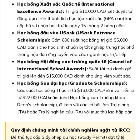
Học bổng Xuất sắc Quốc tế (International
Excellence Awards):
Trị giá $10,000 CAD, xét duyệt tự
động dựa trên thành tích học tập xuất sắc (GPA cao) khi
nộp hồ sơ nhập học trước ngày 15 tháng 2 hàng năm.
Học bổng đầu vào USask (USask Entrance
Scholarships):
Gồm 600 suất học bổng trị giá $5,000
CAD dành cho học sinh chuẩn bị tốt nghiệp trung học phổ
thông nộp đơn ứng tuyển vào các ngành học trực tiếp.
Học bổng Hội đồng các trường quốc tế (Council of
International School Awards):
Suất tài trợ danh giá
trị giá lên đến $15,000 CAD dành cho ứng viên xuất sắc.
Học bổng Sau đại học (Graduate Scholarships):
Các suất học bổng Thạc sĩ từ $18,000 CAD/năm và Tiến sĩ
từ $22,000 CAD/năm (như Học bổng của Trưởng khoa –
Dean's scholarship), đi kèm với các cơ hội làm Trợ giảng
(TA) hoặc Trợ lý nghiên cứu (RA) với mức thù lao hấp dẫn.
Quy định chứng minh tài chính nghiêm ngặt từ IRCC:
Để thủ tục cấp Giấy phép du học (Study Permit) đạt tỷ lệ