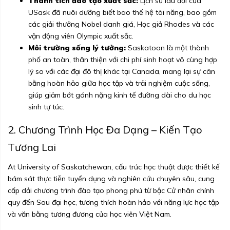
Thành tích đào tạo xuất sắc:
Lịch sử lâu đời của
USask đã nuôi dưỡng biết bao thế hệ tài năng, bao gồm
các giải thưởng Nobel danh giá, Học giả Rhodes và các
vận động viên Olympic xuất sắc.
Môi trường sống lý tưởng:
Saskatoon là một thành
phố an toàn, thân thiện với chi phí sinh hoạt vô cùng hợp
lý so với các đại đô thị khác tại Canada, mang lại sự cân
bằng hoàn hảo giữa học tập và trải nghiệm cuộc sống,
giúp giảm bớt gánh nặng kinh tế đường dài cho du học
sinh tự túc.
2. Chương Trình Học Đa Dạng – Kiến Tạo
Tương Lai
At University of Saskatchewan, cấu trúc học thuật được thiết kế
bám sát thực tiễn tuyển dụng và nghiên cứu chuyên sâu, cung
cấp dải chương trình đào tạo phong phú từ bậc Cử nhân chính
quy đến Sau đại học, tương thích hoàn hảo với năng lực học tập
và văn bằng tương đương của học viên Việt Nam.