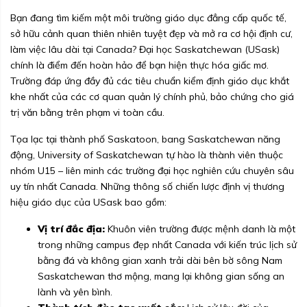
Bạn đang tìm kiếm một môi trường giáo dục đẳng cấp quốc tế,
sở hữu cảnh quan thiên nhiên tuyệt đẹp và mở ra cơ hội định cư,
làm việc lâu dài tại Canada? Đại học Saskatchewan (USask)
chính là điểm đến hoàn hảo để bạn hiện thực hóa giấc mơ.
Trường đáp ứng đầy đủ các tiêu chuẩn kiểm định giáo dục khắt
khe nhất của các cơ quan quản lý chính phủ, bảo chứng cho giá
trị văn bằng trên phạm vi toàn cầu.
Tọa lạc tại thành phố Saskatoon, bang Saskatchewan năng
động, University of Saskatchewan tự hào là thành viên thuộc
nhóm U15 – liên minh các trường đại học nghiên cứu chuyên sâu
uy tín nhất Canada. Những thông số chiến lược định vị thương
hiệu giáo dục của USask bao gồm:
Vị trí đắc địa:
Khuôn viên trường được mệnh danh là một
trong những campus đẹp nhất Canada với kiến trúc lịch sử
bằng đá và không gian xanh trải dài bên bờ sông Nam
Saskatchewan thơ mộng, mang lại không gian sống an
lành và yên bình.