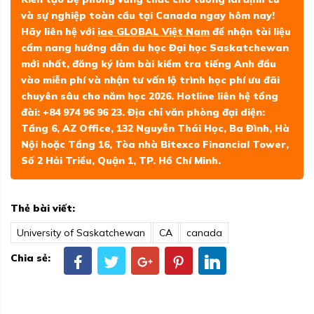
và sự nghiệp toàn cầu tại Canada ngay hôm nay!
Hãy liên hệ với
iae GLOBAL Việt Nam
để nhận tài liệu
cẩm nang hướng dẫn du học Đại học Saskatchewan
mới nhất, đăng ký làm bài kiểm tra tiếng Anh đầu
vào miễn phí và nhận tư vấn lộ trình học phí ưu đãi
chuyên sâu cho năm học 2026. Hotline liên hệ tổng
đài: +84 974 96 96 23. Địa chỉ văn phòng đại diện:
Tầng 6, AZ Office, 132 Nguyễn Thái Học, Ba Đình, Hà
Nội hoặc Tầng 16, Tòa nhà Bitexco Financial Tower,
Số 2 Hải Triều, Quận 1, TP. Hồ Chí Minh.
Thẻ bài viết:
University of Saskatchewan
CA
canada
Chia sẻ: