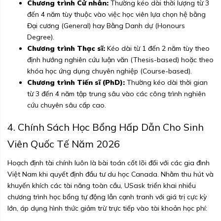
Chương trình Cử nhân:
Thường kéo dài thời lượng từ 3
đến 4 năm tùy thuộc vào việc học viên lựa chọn hệ bằng
Đại cương (General) hay Bằng Danh dự (Honours
Degree).
Chương trình Thạc sĩ:
Kéo dài từ 1 đến 2 năm tùy theo
định hướng nghiên cứu luận văn (Thesis-based) hoặc theo
khóa học ứng dụng chuyên nghiệp (Course-based).
Chương trình Tiến sĩ (PhD):
Thường kéo dài thời gian
từ 3 đến 4 năm tập trung sâu vào các công trình nghiên
cứu chuyên sâu cấp cao.
4. Chính Sách Học Bổng Hấp Dẫn Cho Sinh
Viên Quốc Tế Năm 2026
Hoạch định tài chính luôn là bài toán cốt lõi đối với các gia đình
Việt Nam khi quyết định đầu tư du học Canada. Nhằm thu hút và
khuyến khích các tài năng toàn cầu, USask triển khai nhiều
chương trình học bổng tự động lẫn cạnh tranh với giá trị cực kỳ
lớn, áp dụng hình thức giảm trừ trực tiếp vào tài khoản học phí: