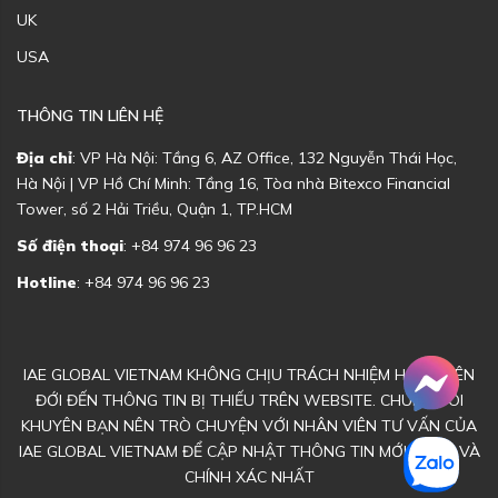
UK
USA
THÔNG TIN LIÊN HỆ
Địa chỉ
: VP Hà Nội: Tầng 6, AZ Office, 132 Nguyễn Thái Học,
Hà Nội | VP Hồ Chí Minh: Tầng 16, Tòa nhà Bitexco Financial
Tower, số 2 Hải Triều, Quận 1, TP.HCM
Số điện thoại
: +84 974 96 96 23
Hotline
: +84 974 96 96 23
IAE GLOBAL VIETNAM KHÔNG CHỊU TRÁCH NHIỆM HOẶC LIÊN
ĐỚI ĐẾN THÔNG TIN BỊ THIẾU TRÊN WEBSITE. CHÚNG TÔI
KHUYÊN BẠN NÊN TRÒ CHUYỆN VỚI NHÂN VIÊN TƯ VẤN CỦA
IAE GLOBAL VIETNAM ĐỂ CẬP NHẬT THÔNG TIN MỚI NHẤT VÀ
CHÍNH XÁC NHẤT