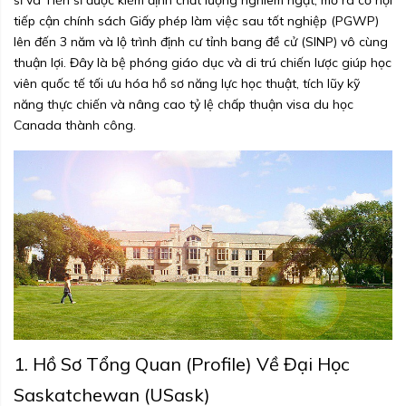
sĩ và Tiến sĩ được kiểm định chất lượng nghiêm ngặt, mở ra cơ hội
tiếp cận chính sách Giấy phép làm việc sau tốt nghiệp (PGWP)
lên đến 3 năm và lộ trình định cư tỉnh bang đề cử (SINP) vô cùng
thuận lợi. Đây là bệ phóng giáo dục và di trú chiến lược giúp học
viên quốc tế tối ưu hóa hồ sơ năng lực học thuật, tích lũy kỹ
năng thực chiến và nâng cao tỷ lệ chấp thuận visa du học
Canada thành công.
1. Hồ Sơ Tổng Quan (Profile) Về Đại Học
Saskatchewan (USask)