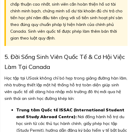
chấp thuận cao nhất, sinh viên cần hoàn thiện hồ sơ tài
chính minh bạch, chứng minh số dư tài khoản đủ chi trả cho
tiền học phí năm đầu tiên cộng với số tiền sinh hoạt phí sàn
theo đúng quy chuẩn pháp lý hiện hành của chính phủ
Canada. Sinh viên quốc tế được phép làm thêm bán thời
gian theo luật quy định.
5. Đời Sống Sinh Viên Quốc Tế & Cơ Hội Việc
Làm Tại Canada
Học tập tại USask không chỉ bó hẹp trong giảng đường hàn lâm,
nhà trường thiết lập một hệ thống hỗ trợ toàn diện giúp sinh
viên quốc tế dễ dàng hòa nhập môi trường đô thị mới qua hệ
sinh thái an sinh học đường khép kín:
Trung tâm Quốc tế ISSAC (International Student
and Study Abroad Centre):
Nơi đồng hành hỗ trợ du
học sinh từ các thủ tục hành chính, giấy phép học tập
(Study Permit), hướng dẫn đăng ký bảo hiểm y tế bắt buộc