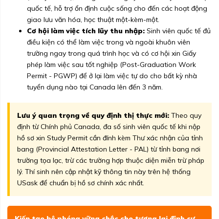
quốc tế, hỗ trợ ổn định cuộc sống cho đến các hoạt động
giao lưu văn hóa, học thuật một-kèm-một.
Cơ hội làm việc tích lũy thu nhập:
Sinh viên quốc tế đủ
điều kiện có thể làm việc trong và ngoài khuôn viên
trường ngay trong quá trình học và có cơ hội xin Giấy
phép làm việc sau tốt nghiệp (Post-Graduation Work
Permit - PGWP) để ở lại làm việc tự do cho bất kỳ nhà
tuyển dụng nào tại Canada lên đến 3 năm.
Lưu ý quan trọng về quy định thị thực mới:
Theo quy
định từ Chính phủ Canada, đa số sinh viên quốc tế khi nộp
hồ sơ xin Study Permit cần đính kèm Thư xác nhận của tỉnh
bang (Provincial Attestation Letter - PAL) từ tỉnh bang nơi
trường tọa lạc, trừ các trường hợp thuộc diện miễn trừ pháp
lý. Thí sinh nên cập nhật kỹ thông tin này trên hệ thống
USask để chuẩn bị hồ sơ chính xác nhất.
Kiến tạo bệ phóng vững chắc cho tương lai định cư