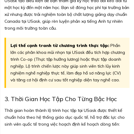
USask tạo điều kiện để bạn tham gia kỳ học trao đổi kéo dài từ
một học kỳ đến một năm học. Bạn sẽ đóng học phí tại trường bản
xứ nhưng được trải nghiệm toàn bộ chất lượng giảng dạy chuẩn
Canada tại USask, giúp rèn luyện phản xạ tiếng Anh tự nhiên
trong môi trường toàn cầu.
Lợi thế cạnh tranh từ chương trình thực tập:
Phần
lớn các phân khoa mũi nhọn tại USask đều tích hợp chương
trình Co-op (Thực tập hưởng lương) hoặc thực tập doanh
nghiệp. Lộ trình chiến lược này giúp sinh viên tích lũy kinh
nghiệm nghề nghiệp thực tế, làm đẹp hồ sơ năng lực (CV)
và tăng cơ hội định cư sau tốt nghiệp diện tay nghề cao.
3. Thời Gian Học Tập Cho Từng Bậc Học
Thời gian hoàn thành lộ trình học tập tại USask được thiết kế
chuẩn hóa theo hệ thống giáo dục quốc tế, hỗ trợ đắc lực cho
sinh viên quốc tế trong việc hoạch định kế hoạch dòng tiền: