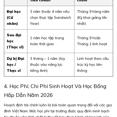
Đại học
3 năm (hoặc 4 năm nếu
Tháng 9 hàng năm
(Cử
chọn thực tập Sandwich
(Kỳ khai giảng lớn
nhân)
Year)
nhất)
Sau đại
1 năm học tập trung
Tháng 9 hoặc
học
toàn thời gian
Tháng 1 linh hoạt
(Thạc sĩ)
Dự bị Đại
3 tháng – 1 năm (tùy
Linh hoạt theo cấu
học /
thuộc vào năng lực
trúc kỳ học liên
Thạc sĩ
tiếng Anh)
thông
4. Học Phí, Chi Phí Sinh Hoạt Và Học Bổng
Hấp Dẫn Năm 2026
Hoạch định tài chính luôn là bài toán quan trọng đối với các gia
đình Việt Nam. Mức học phí tại trường được quy định minh bạch
tùy thuộc vào tính chất lý thuyết hay thực hành phòng lab của