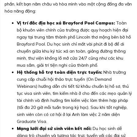
phần, kết bạn năm châu và hòa mình vào một cộng đồng đa văn
hóa năng động:
Vị trí đắc địa học xá Brayford Pool Campus:
Toàn
bộ khuôn viên chính của trường được quy hoạch hiện đại
ngay tại trung tâm thành phố Lincoln thơ mộng bên bờ hồ
Brayford Pool. Du học sinh chỉ mất vài phút đi bộ để di
chuyển giữa khu ký túc xá an toàn, giảng đường thông
minh, thư viện khổng lồ mở cửa 24/7 cũng như các khu
mua sắm, giải trí tiện nghi của thành phố.
Hệ thống hỗ trợ toàn diện trực tuyến:
Nhà trường
cung cấp chuỗi hội thảo trực tuyến (On Demand
Webinars) hướng dẫn chi tiết từ khâu chuẩn bị hồ sơ, thủ
tục visa sinh viên, tìm kiếm nhà ở cho đến các mẹo quản lý
tài chính và định hướng tìm kiếm việc làm thêm hợp pháp
(tối đa 20 giờ mỗi tuần trong kỳ học). Sau khi tốt nghiệp,
sinh viên còn có cơ hội ở lại Anh làm việc 2 năm diện
Graduate Visa.
Mạng lưới đại sứ sinh viên kết nối:
Du học sinh dễ
dàng trò chuyện và tương tác trực tuyến với các đại sứ