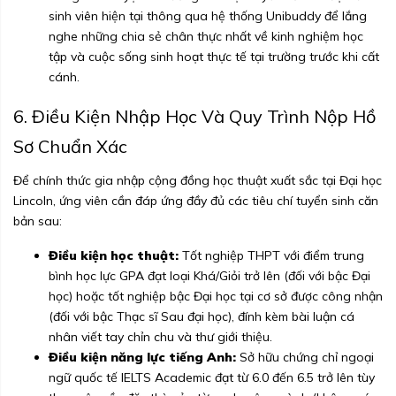
sinh viên hiện tại thông qua hệ thống Unibuddy để lắng
nghe những chia sẻ chân thực nhất về kinh nghiệm học
tập và cuộc sống sinh hoạt thực tế tại trường trước khi cất
cánh.
6. Điều Kiện Nhập Học Và Quy Trình Nộp Hồ
Sơ Chuẩn Xác
Để chính thức gia nhập cộng đồng học thuật xuất sắc tại Đại học
Lincoln, ứng viên cần đáp ứng đầy đủ các tiêu chí tuyển sinh căn
bản sau:
Điều kiện học thuật:
Tốt nghiệp THPT với điểm trung
bình học lực GPA đạt loại Khá/Giỏi trở lên (đối với bậc Đại
học) hoặc tốt nghiệp bậc Đại học tại cơ sở được công nhận
(đối với bậc Thạc sĩ Sau đại học), đính kèm bài luận cá
nhân viết tay chỉn chu và thư giới thiệu.
Điều kiện năng lực tiếng Anh:
Sở hữu chứng chỉ ngoại
ngữ quốc tế IELTS Academic đạt từ 6.0 đến 6.5 trở lên tùy