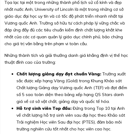
Tọa lạc tại một trong những thành phố lịch sử cổ kính và đẹp
nhất nước Anh, University of Lincoln là một trong những cơ sở
giáo dục đại học uy tín và có tốc độ phát triển nhanh nhất tại
Vương quốc Anh. Trường sở hữu tư cách pháp lý vững chắc và
đáp ứng đầy đủ các tiêu chuẩn kiểm định chất lượng khắt khe
nhất của các cơ quan quản lý giáo dục chính phủ, bảo chứng
cho giá trị văn bằng trên phạm vi toàn cầu.
Những thành tích và giải thưởng danh giá khẳng định vị thế học
thuật đỉnh cao của trường:
Chất lượng giảng dạy đạt chuẩn Vàng:
Trường xuất
sắc được xếp hạng Vàng (Gold) trong Khung Khảo sát
Chất lượng Giảng dạy Vương quốc Anh (TEF) và đạt điểm
số 5 sao toàn diện theo bảng xếp hạng QS Stars danh
giá về cơ sở vật chất, giảng dạy và quốc tế hóa.
Hỗ trợ sinh viên Top đầu:
Đứng trong Top 10 tại Anh
về chất lượng hỗ trợ sinh viên sau đại học theo Khảo sát
Trải nghiệm Học viên Sau đại học (PTES), đảm bảo môi
trường nghiên cứu tốt nhất cho học viên cao học.