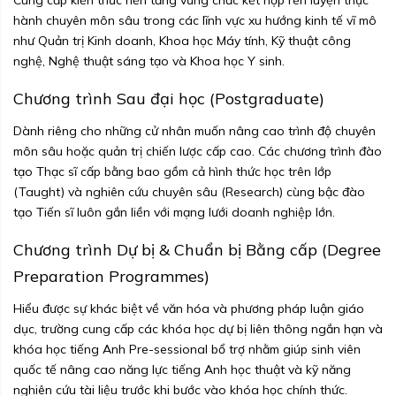
hành chuyên môn sâu trong các lĩnh vực xu hướng kinh tế vĩ mô
như Quản trị Kinh doanh, Khoa học Máy tính, Kỹ thuật công
nghệ, Nghệ thuật sáng tạo và Khoa học Y sinh.
Chương trình Sau đại học (Postgraduate)
Dành riêng cho những cử nhân muốn nâng cao trình độ chuyên
môn sâu hoặc quản trị chiến lược cấp cao. Các chương trình đào
tạo Thạc sĩ cấp bằng bao gồm cả hình thức học trên lớp
(Taught) và nghiên cứu chuyên sâu (Research) cùng bậc đào
tạo Tiến sĩ luôn gắn liền với mạng lưới doanh nghiệp lớn.
Chương trình Dự bị & Chuẩn bị Bằng cấp (Degree
Preparation Programmes)
Hiểu được sự khác biệt về văn hóa và phương pháp luận giáo
dục, trường cung cấp các khóa học dự bị liên thông ngắn hạn và
khóa học tiếng Anh Pre-sessional bổ trợ nhằm giúp sinh viên
quốc tế nâng cao năng lực tiếng Anh học thuật và kỹ năng
nghiên cứu tài liệu trước khi bước vào khóa học chính thức.