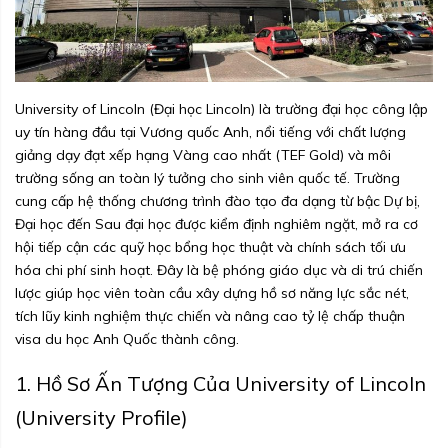
University of Lincoln (Đại học Lincoln) là trường đại học công lập
uy tín hàng đầu tại Vương quốc Anh, nổi tiếng với chất lượng
giảng dạy đạt xếp hạng Vàng cao nhất (TEF Gold) và môi
trường sống an toàn lý tưởng cho sinh viên quốc tế. Trường
cung cấp hệ thống chương trình đào tạo đa dạng từ bậc Dự bị,
Đại học đến Sau đại học được kiểm định nghiêm ngặt, mở ra cơ
hội tiếp cận các quỹ học bổng học thuật và chính sách tối ưu
hóa chi phí sinh hoạt. Đây là bệ phóng giáo dục và di trú chiến
lược giúp học viên toàn cầu xây dựng hồ sơ năng lực sắc nét,
tích lũy kinh nghiệm thực chiến và nâng cao tỷ lệ chấp thuận
visa du học Anh Quốc thành công.
1. Hồ Sơ Ấn Tượng Của University of Lincoln
(University Profile)