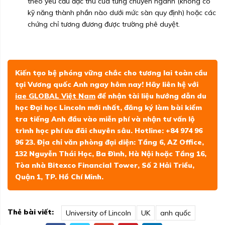
theo yêu cầu đặc thù của từng chuyên ngành (không có
kỹ năng thành phần nào dưới mức sàn quy định) hoặc các
chứng chỉ tương đương được trường phê duyệt.
Kiến tạo bệ phóng vững chắc cho tương lai toàn cầu
tại Vương quốc Anh ngay hôm nay! Hãy liên hệ với
iae GLOBAL Việt Nam
để nhận tài liệu hướng dẫn du
học Đại học Lincoln mới nhất, đăng ký làm bài kiểm
tra tiếng Anh đầu vào miễn phí và nhận tư vấn lộ
trình học phí ưu đãi chuyên sâu. Hotline: +84 974 96
96 23. Địa chỉ văn phòng đại diện: Tầng 6, AZ Office,
132 Nguyễn Thái Học, Ba Đình, Hà Nội hoặc Tầng 16,
Tòa nhà Bitexco Financial Tower, Số 2 Hải Triều,
Quận 1, TP. Hồ Chí Minh.
Thẻ bài viết:
University of Lincoln
UK
anh quốc