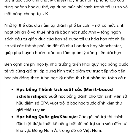
từng ngành học cụ thể, áp dụng mức phí cạnh tranh tối ưu so với
mặt bằng chung tại UK.
Nhờ lợi thế đắc địa nằm tại thành phố Lincoln – nơi có mức sinh
hoạt phí ăn ở và thuê nhà rẻ bậc nhất nước Anh – tổng ngân
sách đầu tư giáo dục của bạn sẽ được tối ưu hóa hơn rất nhiều
so với các thành phố lớn đắt đỏ như London hay Manchester,
giúp phụ huynh hoàn toàn an tâm quản lý dòng tiền dài hạn.
Bên cạnh chi phí hợp lý, nhà trường triển khai quỹ học bổng quốc
tế vô cùng giá trị, áp dụng hình thức giảm trừ trực tiếp vào tiền
học phí đóng theo từng học kỳ nhằm thu hút nhân tài toàn cầu:
Học bổng Thành tích xuất sắc (Merit-based
scholarships):
Suất học bổng dành cho tân sinh viên sở
hữu điểm số GPA vượt trội ở bậc học trước đính kèm thư
giới thiệu uy tín.
Học bổng Quốc gia/Khu vực:
Các gói hỗ trợ tài chính
đặc biệt được thiết kế riêng biệt để hỗ trợ sinh viên đến từ
khu vực Đông Nam Á, trong đó có Việt Nam.