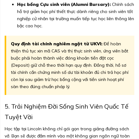
Học bổng Cựu sinh viên (Alumni Bursary):
Chính sách
hỗ trợ giảm học phí thiết thực dành riêng cho sinh viên tốt
nghiệp cử nhân tại trường muốn tiếp tục học liên thông lên
bậc cao học.
Quy định tài chính nghiêm ngặt từ UKVI:
Để hoàn
thiện thủ tục xin mã CAS và thị thực sinh viên, ứng viên bắt
buộc phải hoàn thành việc đóng khoản tiền đặt cọc
(Deposit) giữ chỗ theo thời hạn quy định. Đồng thời, hồ sơ
tài chính cần chứng minh số dư tài khoản đủ chi trả học phí
còn lại sau giảm trừ học bổng cộng với tiền sinh hoạt phí
sàn theo đúng chuẩn pháp lý.
5. Trải Nghiệm Đời Sống Sinh Viên Quốc Tế
Tuyệt Vời
Học tập tại Lincoln không chỉ gói gọn trong giảng đường sách
vở. Bạn sẽ được đắm mình vào một không gian ngôn ngữ toàn