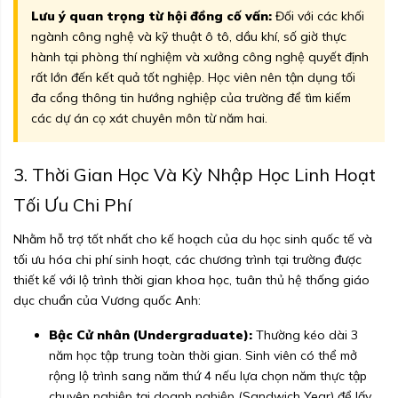
Lưu ý quan trọng từ hội đồng cố vấn:
Đối với các khối
ngành công nghệ và kỹ thuật ô tô, dầu khí, số giờ thực
hành tại phòng thí nghiệm và xưởng công nghệ quyết định
rất lớn đến kết quả tốt nghiệp. Học viên nên tận dụng tối
đa cổng thông tin hướng nghiệp của trường để tìm kiếm
các dự án cọ xát chuyên môn từ năm hai.
3. Thời Gian Học Và Kỳ Nhập Học Linh Hoạt
Tối Ưu Chi Phí
Nhằm hỗ trợ tốt nhất cho kế hoạch của du học sinh quốc tế và
tối ưu hóa chi phí sinh hoạt, các chương trình tại trường được
thiết kế với lộ trình thời gian khoa học, tuân thủ hệ thống giáo
dục chuẩn của Vương quốc Anh:
Bậc Cử nhân (Undergraduate):
Thường kéo dài 3
năm học tập trung toàn thời gian. Sinh viên có thể mở
rộng lộ trình sang năm thứ 4 nếu lựa chọn năm thực tập
chuyên nghiệp tại doanh nghiệp (Sandwich Year) để lấy