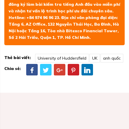
đăng ký làm bài kiểm tra tiếng Anh đầu vào miễn phí
và nhận tư vấn lộ trình học phí ưu đãi chuyên sâu.
Hotline: +84 974 96 96 23. Địa chỉ văn phòng đại diện:
Tầng 6, AZ Office, 132 Nguyễn Thái Học, Ba Đình, Hà
Nội hoặc Tầng 16, Tòa nhà Bitexco Financial Tower,
Số 2 Hải Triều, Quận 1, TP. Hồ Chí Minh.
Thẻ bài viết:
University of Huddersfield
UK
anh quốc
Chia sẻ: