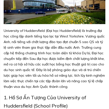
University of Huddersfield (Đại học Huddersfield) là trường đại
học công lập danh tiếng tọa lạc tại West Yorkshire, Vương quốc
Anh, nổi tiếng với chất lượng đào tạo đạt chuẩn 5 sao QS và tỷ
lệ sinh viên tham gia thực tập dẫn đầu nước Anh. Trường cung
cấp hệ thống chương trình học toàn diện từ khóa Dự bị, Đại học
chuyển tiếp đến Sau đại học được kiểm định chất lượng khắt khe,
mở ra cơ hội sở hữu các suất học bổng học thuật giá trị cao cho
du học sinh quốc tế. Đây là bệ phóng giáo dục và di trú chiến
lược giúp học viên tối ưu hóa hồ sơ năng lực, tích lũy kinh nghiệm
làm việc thực chiến tại các tập đoàn lớn và nâng cao tỷ lệ chấp
thuận visa du học Anh Quốc thành công.
1. Hồ Sơ Ấn Tượng Của University of
Huddersfield (School Profile)