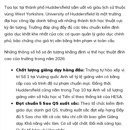
Tọa lạc tại thành phố Huddersfield sầm uất và giàu lịch sử thuộc
vùng West Yorkshire, University of Huddersfield là một trường
đại học công lập danh tiếng với những thành tích học thuật cực
kỳ ấn tượng. Trường đáp ứng đầy đủ các tiêu chuẩn kiểm định
giáo dục khắt khe nhất của các cơ quan quản lý giáo dục chính
phủ, bảo chứng cho giá trị văn bằng trên phạm vi toàn cầu.
Những thông số hồ sơ ấn tượng khẳng định vị thế học thuật đỉnh
cao của trường trong năm 2026:
Chất lượng giảng dạy hàng đầu:
Trường tự hào xếp vị
trí Số 1 tại Vương quốc Anh về tỷ lệ giảng viên có bằng
cấp cao và trình độ sư phạm chuẩn mực. Đồng thời,
Huddersfield cũng nằm trong Top 10 tại Anh về số lượng
giảng viên sở hữu học vị Tiến sĩ theo thống kê của HESA.
Đạt chuẩn 5 Sao QS xuất sắc:
Theo tổ chức kiểm định
giáo dục danh giá QS, trường xuất sắc đạt xếp hạng Đầy
đủ 5 Sao cho tất cả các tiêu chí cốt lõi bao gồm Giảng
dạy, Khả năng việc làm, Cơ sở vật chất, Đổi mới sáng tạo,