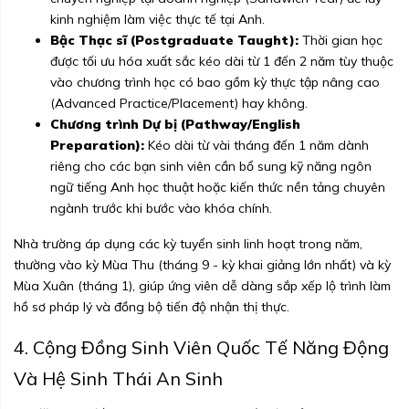
kinh nghiệm làm việc thực tế tại Anh.
Bậc Thạc sĩ (Postgraduate Taught):
Thời gian học
được tối ưu hóa xuất sắc kéo dài từ 1 đến 2 năm tùy thuộc
vào chương trình học có bao gồm kỳ thực tập nâng cao
(Advanced Practice/Placement) hay không.
Chương trình Dự bị (Pathway/English
Preparation):
Kéo dài từ vài tháng đến 1 năm dành
riêng cho các bạn sinh viên cần bổ sung kỹ năng ngôn
ngữ tiếng Anh học thuật hoặc kiến thức nền tảng chuyên
ngành trước khi bước vào khóa chính.
Nhà trường áp dụng các kỳ tuyển sinh linh hoạt trong năm,
thường vào kỳ Mùa Thu (tháng 9 - kỳ khai giảng lớn nhất) và kỳ
Mùa Xuân (tháng 1), giúp ứng viên dễ dàng sắp xếp lộ trình làm
hồ sơ pháp lý và đồng bộ tiến độ nhận thị thực.
4. Cộng Đồng Sinh Viên Quốc Tế Năng Động
Và Hệ Sinh Thái An Sinh