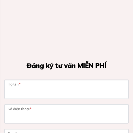
Đăng ký tư vấn MIỄN PHÍ
Họ tên
*
Số điện thoại
*