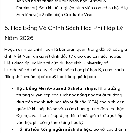
Anh và hoàn thành thủ tục nhập học (Arrival &
Enrolment). Sau khi tốt nghiệp, sinh viên còn có cơ hội ở lại
Anh làm việc 2 năm diện Graduate Visa.
5. Học Bổng Và Chính Sách Học Phí Hợp Lý
Năm 2026
Hoạch định tài chính luôn là bài toán quan trọng đối với các gia
đình Việt Nam khi quyết định đầu tư giáo dục tại nước ngoài.
Hiểu được áp lực kinh tế của du học sinh, University of
Huddersfield luôn duy trì chính sách học phí hợp lý, cạnh tranh,
đồng thời chuẩn bị các quỹ học bổng giá trị cao:
Học bổng Merit-based Scholarships:
Nhà trường
thường xuyên cấp các suất học bổng học thuật tự động
dựa trên thành tích học tập xuất sắc (GPA) cho sinh viên
quốc tế khi nộp hồ sơ vào các chương trình đào tạo bậc
Đại học và Thạc sĩ, áp dụng hình thức giảm trừ trực tiếp
vào học phí đóng theo từng học kỳ.
Tối ưu hóa tổng ngân sách du học:
So với các thành