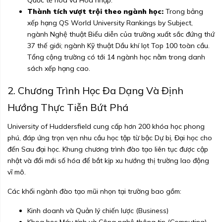
Quốc tế hóa và Hòa nhập.
Thành tích vượt trội theo ngành học:
Trong bảng
xếp hạng QS World University Rankings by Subject,
ngành Nghệ thuật Biểu diễn của trường xuất sắc đứng thứ
37 thế giới; ngành Kỹ thuật Dầu khí lọt Top 100 toàn cầu.
Tổng cộng trường có tới 14 ngành học nằm trong danh
sách xếp hạng cao.
2. Chương Trình Học Đa Dạng Và Định
Hướng Thực Tiễn Bứt Phá
University of Huddersfield cung cấp hơn 200 khóa học phong
phú, đáp ứng trọn vẹn nhu cầu học tập từ bậc Dự bị, Đại học cho
đến Sau đại học. Khung chương trình đào tạo liên tục được cập
nhật và đổi mới số hóa để bắt kịp xu hướng thị trường lao động
vĩ mô.
Các khối ngành đào tạo mũi nhọn tại trường bao gồm:
Kinh doanh và Quản lý chiến lược (Business)