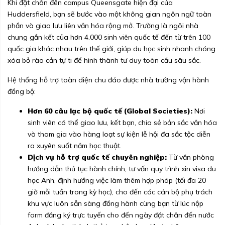
Khi đặt chân đến campus Queensgate hiện đại của
Huddersfield, bạn sẽ bước vào một không gian ngôn ngữ toàn
phần và giao lưu liên văn hóa rộng mở. Trường là ngôi nhà
chung gắn kết của hơn 4.000 sinh viên quốc tế đến từ trên 100
quốc gia khác nhau trên thế giới, giúp du học sinh nhanh chóng
xóa bỏ rào cản tự ti để hình thành tư duy toàn cầu sâu sắc.
Hệ thống hỗ trợ toàn diện chu đáo được nhà trường vận hành
đồng bộ:
Hơn 60 câu lạc bộ quốc tế (Global Societies):
Nơi
sinh viên có thể giao lưu, kết bạn, chia sẻ bản sắc văn hóa
và tham gia vào hàng loạt sự kiện lễ hội đa sắc tộc diễn
ra xuyên suốt năm học thuật.
Dịch vụ hỗ trợ quốc tế chuyên nghiệp:
Từ văn phòng
hướng dẫn thủ tục hành chính, tư vấn quy trình xin visa du
học Anh, định hướng việc làm thêm hợp pháp (tối đa 20
giờ mỗi tuần trong kỳ học), cho đến các cán bộ phụ trách
khu vực luôn sẵn sàng đồng hành cùng bạn từ lúc nộp
form đăng ký trực tuyến cho đến ngày đặt chân đến nước