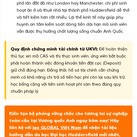
phố lớn đắt đỏ như London hay Manchester, chi phí sinh
hoạt ăn ở và thuê nhà tại thành phố Huddersfield dễ thở
và tiết kiệm hơn rất nhiều. Lợi thế kinh tế này giúp phụ
huynh an tâm kiểm soát dòng tiền dài hạn mà sinh viên
vẫn được thụ hưởng chất lượng sống chuẩn Anh Quốc.
Quy định chứng minh tài chính từ UKVI:
Để hoàn thiện
thủ tục xin mã CAS và thị thực sinh viên, ứng viên bắt buộc
phải hoàn thành việc đóng khoản tiền đặt cọc (Deposit)
giữ chỗ đúng hạn. Đồng thời, hồ sơ tài chính cần chứng
minh có khả năng chi trả số tiền học phí còn lại sau khi trừ
học bổng cộng với tiền sinh hoạt phí sàn theo đúng quy
chuẩn pháp lý.
Kiến tạo bệ phóng vững chắc cho tương lai sự nghiệp
toàn cầu tại Vương quốc Anh ngay hôm nay! Hãy
liên hệ với
iae GLOBAL Việt Nam
để nhận tài liệu
hướng dẫn du học Đại học Huddersfield mới nhất,