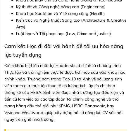
Khoa học Máy tính và Công nghệ thông tin (Computing)
Kỹ thuật và Công nghệ nâng cao (Engineering)
Khoa học Sức khỏe và Y tế công cộng (Health)
Kiến trúc và Nghệ thuật Sáng tạo (Architecture & Creative
Arts)
Luật học và Tội phạm học (Law, Crime and Justice)
Cam kết Học đi đôi với hành để tối ưu hóa năng
lực tuyển dụng
Điểm khác biệt lớn nhất tại Huddersfield chính là chương trình
Thực tập và trải nghiệm thực tế được tích hợp sâu vào khóa học
chính khóa. Trường nằm trong Top 10 tại Anh về số lượng sinh
viên tham gia thực tập thực tế có lương tích lũy tín chỉ theo
thống kê của HESA. Sinh viên được nhà trường tạo điều kiện và
tiến cử làm việc tại các tập đoàn tài chính, công nghệ và thời
trang hàng đầu thế giới như KPMG, HSBC, Panasonic, hay
Vivienne Westwood, giúp xây dựng hồ sơ năng lực CV sắc nét
ngay trên ghế nhà trường.