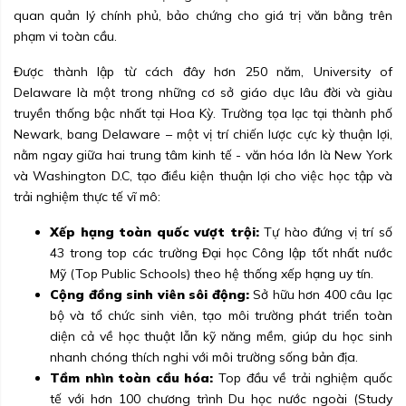
quan quản lý chính phủ, bảo chứng cho giá trị văn bằng trên
phạm vi toàn cầu.
Được thành lập từ cách đây hơn 250 năm, University of
Delaware là một trong những cơ sở giáo dục lâu đời và giàu
truyền thống bậc nhất tại Hoa Kỳ. Trường tọa lạc tại thành phố
Newark, bang Delaware – một vị trí chiến lược cực kỳ thuận lợi,
nằm ngay giữa hai trung tâm kinh tế - văn hóa lớn là New York
và Washington D.C, tạo điều kiện thuận lợi cho việc học tập và
trải nghiệm thực tế vĩ mô:
Xếp hạng toàn quốc vượt trội:
Tự hào đứng vị trí số
43 trong top các trường Đại học Công lập tốt nhất nước
Mỹ (Top Public Schools) theo hệ thống xếp hạng uy tín.
Cộng đồng sinh viên sôi động:
Sở hữu hơn 400 câu lạc
bộ và tổ chức sinh viên, tạo môi trường phát triển toàn
diện cả về học thuật lẫn kỹ năng mềm, giúp du học sinh
nhanh chóng thích nghi với môi trường sống bản địa.
Tầm nhìn toàn cầu hóa:
Top đầu về trải nghiệm quốc
tế với hơn 100 chương trình Du học nước ngoài (Study