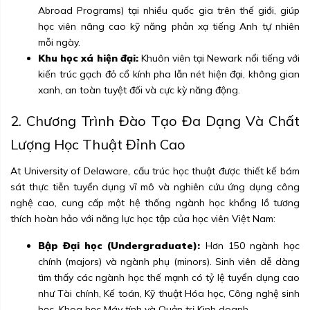
Abroad Programs) tại nhiều quốc gia trên thế giới, giúp
học viên nâng cao kỹ năng phản xạ tiếng Anh tự nhiên
mỗi ngày.
Khu học xá hiện đại:
Khuôn viên tại Newark nổi tiếng với
kiến trúc gạch đỏ cổ kính pha lẫn nét hiện đại, không gian
xanh, an toàn tuyệt đối và cực kỳ năng động.
2. Chương Trình Đào Tạo Đa Dạng Và Chất
Lượng Học Thuật Đỉnh Cao
At University of Delaware, cấu trúc học thuật được thiết kế bám
sát thực tiễn tuyển dụng vĩ mô và nghiên cứu ứng dụng công
nghệ cao, cung cấp một hệ thống ngành học khổng lồ tương
thích hoàn hảo với năng lực học tập của học viên Việt Nam:
Bập Đại học (Undergraduate):
Hơn 150 ngành học
chính (majors) và ngành phụ (minors). Sinh viên dễ dàng
tìm thấy các ngành học thế mạnh có tỷ lệ tuyển dụng cao
như Tài chính, Kế toán, Kỹ thuật Hóa học, Công nghệ sinh
học, Khoa học Máy tính và Quản trị Kinh doanh.