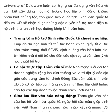
University of Delaware luôn coi trọng sự đa dạng văn hóa và
cam kết xây dựng một môi trường học tập bình đẳng, không
phân biệt chủng tộc, tôn giáo hay quốc tịch. Sinh viên quốc tế
đến với UD sẽ nhận được những đặc quyền hỗ trợ toàn diện từ
hệ sinh thái an sinh học đường khép kín hoàn hảo:
Trung tâm Hỗ trợ Sinh viên Quốc tế chuyên nghiệp:
Giúp đỡ du học sinh từ thủ tục hành chính, giấy tờ di trú
bảo toàn trạng thái SEVIS, định hướng văn hóa bản địa,
tìm kiếm nhà ở nội trú cho đến các dịch vụ tư vấn tâm lý và
học thuật bổ trợ.
Cơ hội thực tập toàn cầu vĩ mô:
Nhờ mạng lưới đối tác
doanh nghiệp rộng lớn của trường và vị trí địa lý đắc địa
gần các trung tâm tài chính Đông Bắc sầm uất, sinh viên
UD có cơ hội tiếp cận hàng ngàn vị trí thực tập chất lượng
cao tại các tập đoàn thuộc danh sách Fortune 500.
Giao lưu liên văn hóa năng động:
Tham gia vào các
câu lạc bộ văn hóa quốc tế, ngày hội sắc màu giúp sinh
viên Việt Nam nhanh chóng hòa nhập, kết nối mạng lưới