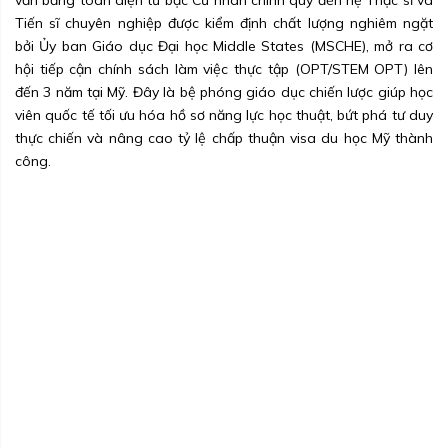
văn bằng toàn diện từ bậc Cử nhân chính quy đến hệ Thạc sĩ và
Tiến sĩ chuyên nghiệp được kiểm định chất lượng nghiêm ngặt
bởi Ủy ban Giáo dục Đại học Middle States (MSCHE), mở ra cơ
hội tiếp cận chính sách làm việc thực tập (OPT/STEM OPT) lên
đến 3 năm tại Mỹ. Đây là bệ phóng giáo dục chiến lược giúp học
viên quốc tế tối ưu hóa hồ sơ năng lực học thuật, bứt phá tư duy
thực chiến và nâng cao tỷ lệ chấp thuận visa du học Mỹ thành
công.