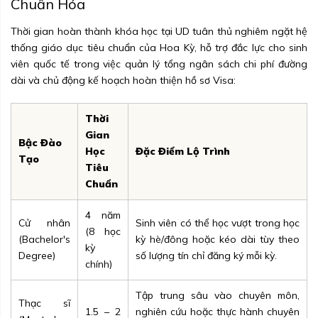
Chuẩn Hóa
Thời gian hoàn thành khóa học tại UD tuân thủ nghiêm ngặt hệ
thống giáo dục tiêu chuẩn của Hoa Kỳ, hỗ trợ đắc lực cho sinh
viên quốc tế trong việc quản lý tổng ngân sách chi phí đường
dài và chủ động kế hoạch hoàn thiện hồ sơ Visa:
Thời
Gian
Bậc Đào
Học
Đặc Điểm Lộ Trình
Tạo
Tiêu
Chuẩn
4 năm
Cử nhân
Sinh viên có thể học vượt trong học
(8 học
(Bachelor's
kỳ hè/đông hoặc kéo dài tùy theo
kỳ
Degree)
số lượng tín chỉ đăng ký mỗi kỳ.
chính)
Tập trung sâu vào chuyên môn,
Thạc sĩ
1.5 – 2
nghiên cứu hoặc thực hành chuyên