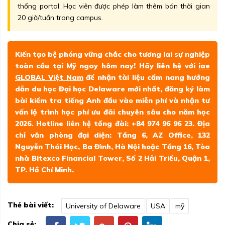
thống portal. Học viên được phép làm thêm bán thời gian
20 giờ/tuần trong campus.
Kiến tạo bệ phóng vững chắc cho tương lai sự nghiệp
toàn cầu tại Mỹ ngay hôm nay! Hãy liên hệ với
iae
GLOBAL Việt Nam
để nhận tài liệu cẩm nang hướng
dẫn du học Đại học Delaware mới nhất, đăng ký làm
bài kiểm tra tiếng Anh đầu vào miễn phí và nhận tư
vấn lộ trình học phí ưu đãi chuyên sâu cho năm học
2026. Hotline liên hệ tổng đài: +84 974 96 96 23. Địa
chỉ văn phòng đại diện: Tầng 6, AZ Office, 132
Nguyễn Thái Học, Ba Đình, Hà Nội hoặc Tầng 16, Tòa
nhà Bitexco Financial Tower, Số 2 Hải Triều, Quận 1,
TP. Hồ Chí Minh.
Thẻ bài viết:
University of Delaware
USA
mỹ
Chia sẻ: