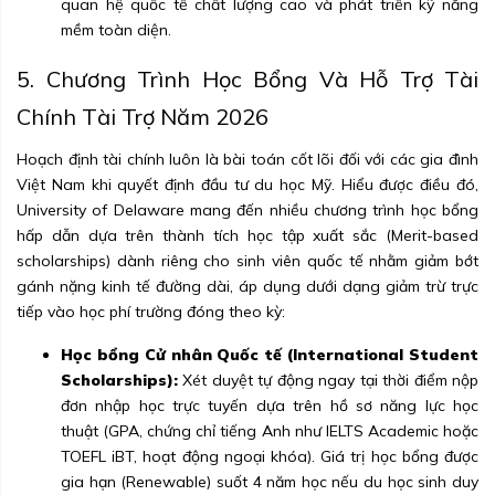
quan hệ quốc tế chất lượng cao và phát triển kỹ năng
mềm toàn diện.
5. Chương Trình Học Bổng Và Hỗ Trợ Tài
Chính Tài Trợ Năm 2026
Hoạch định tài chính luôn là bài toán cốt lõi đối với các gia đình
Việt Nam khi quyết định đầu tư du học Mỹ. Hiểu được điều đó,
University of Delaware mang đến nhiều chương trình học bổng
hấp dẫn dựa trên thành tích học tập xuất sắc (Merit-based
scholarships) dành riêng cho sinh viên quốc tế nhằm giảm bớt
gánh nặng kinh tế đường dài, áp dụng dưới dạng giảm trừ trực
tiếp vào học phí trường đóng theo kỳ:
Học bổng Cử nhân Quốc tế (International Student
Scholarships):
Xét duyệt tự động ngay tại thời điểm nộp
đơn nhập học trực tuyến dựa trên hồ sơ năng lực học
thuật (GPA, chứng chỉ tiếng Anh như IELTS Academic hoặc
TOEFL iBT, hoạt động ngoại khóa). Giá trị học bổng được
gia hạn (Renewable) suốt 4 năm học nếu du học sinh duy