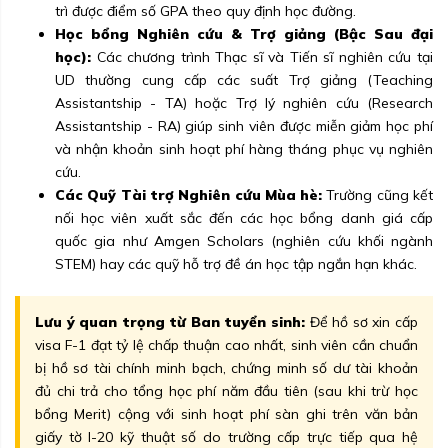
trì được điểm số GPA theo quy định học đường.
Học bổng Nghiên cứu & Trợ giảng (Bậc Sau đại
học):
Các chương trình Thạc sĩ và Tiến sĩ nghiên cứu tại
UD thường cung cấp các suất Trợ giảng (Teaching
Assistantship - TA) hoặc Trợ lý nghiên cứu (Research
Assistantship - RA) giúp sinh viên được miễn giảm học phí
và nhận khoản sinh hoạt phí hàng tháng phục vụ nghiên
cứu.
Các Quỹ Tài trợ Nghiên cứu Mùa hè:
Trường cũng kết
nối học viên xuất sắc đến các học bổng danh giá cấp
quốc gia như Amgen Scholars (nghiên cứu khối ngành
STEM) hay các quỹ hỗ trợ đề án học tập ngắn hạn khác.
Lưu ý quan trọng từ Ban tuyển sinh:
Để hồ sơ xin cấp
visa F-1 đạt tỷ lệ chấp thuận cao nhất, sinh viên cần chuẩn
bị hồ sơ tài chính minh bạch, chứng minh số dư tài khoản
đủ chi trả cho tổng học phí năm đầu tiên (sau khi trừ học
bổng Merit) cộng với sinh hoạt phí sàn ghi trên văn bản
giấy tờ I-20 kỹ thuật số do trường cấp trực tiếp qua hệ