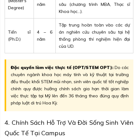
(Master's
năm
sâu (chương trình MBA, Thạc sĩ
Degree)
Khoa học...).
Tập trung hoàn toàn vào các dự
Tiến sĩ
4 – 6
án nghiên cứu chuyên sâu tại hệ
(Ph.D.)
năm
thống phòng thí nghiệm hiện đại
của UD.
Đặc quyền làm việc thực tế (OPT/STEM OPT):
Do các
chuyên ngành khoa học máy tính và kỹ thuật tại trường
đều thuộc khối STEM mũi nhọn, sinh viên quốc tế tốt nghiệp
chính quy được hưởng chính sách gia hạn thời gian làm
việc thực tập tại Mỹ lên đến 36 tháng theo đúng quy định
pháp luật di trú Hoa Kỳ.
4. Chính Sách Hỗ Trợ Và Đời Sống Sinh Viên
Quốc Tế Tại Campus