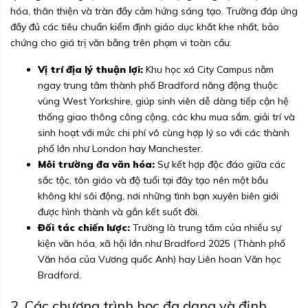
hóa, thân thiện và tràn đầy cảm hứng sáng tạo. Trường đáp ứng
đầy đủ các tiêu chuẩn kiểm định giáo dục khắt khe nhất, bảo
chứng cho giá trị văn bằng trên phạm vi toàn cầu:
Vị trí địa lý thuận lợi:
Khu học xá City Campus nằm
ngay trung tâm thành phố Bradford năng động thuộc
vùng West Yorkshire, giúp sinh viên dễ dàng tiếp cận hệ
thống giao thông công cộng, các khu mua sắm, giải trí và
sinh hoạt với mức chi phí vô cùng hợp lý so với các thành
phố lớn như London hay Manchester.
Môi trường đa văn hóa:
Sự kết hợp độc đáo giữa các
sắc tộc, tôn giáo và độ tuổi tại đây tạo nên một bầu
không khí sôi động, nơi những tình bạn xuyên biên giới
được hình thành và gắn kết suốt đời.
Đối tác chiến lược:
Trường là trung tâm của nhiều sự
kiện văn hóa, xã hội lớn như Bradford 2025 (Thành phố
Văn hóa của Vương quốc Anh) hay Liên hoan Văn học
Bradford.
2. Các chương trình học đa dạng và định