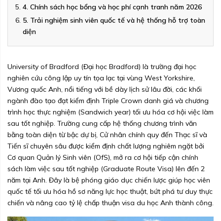
4. Chính sách học bổng và học phí cạnh tranh năm 2026
5. Trải nghiệm sinh viên quốc tế và hệ thống hỗ trợ toàn
diện
University of Bradford (Đại học Bradford) là trường đại học
nghiên cứu công lập uy tín tọa lạc tại vùng West Yorkshire,
Vương quốc Anh, nổi tiếng với bề dày lịch sử lâu đời, các khối
ngành đào tạo đạt kiểm định Triple Crown danh giá và chương
trình học thực nghiệm (Sandwich year) tối ưu hóa cơ hội việc làm
sau tốt nghiệp. Trường cung cấp hệ thống chương trình văn
bằng toàn diện từ bậc dự bị, Cử nhân chính quy đến Thạc sĩ và
Tiến sĩ chuyên sâu được kiểm định chất lượng nghiêm ngặt bởi
Cơ quan Quản lý Sinh viên (OfS), mở ra cơ hội tiếp cận chính
sách làm việc sau tốt nghiệp (Graduate Route Visa) lên đến 2
năm tại Anh. Đây là bệ phóng giáo dục chiến lược giúp học viên
quốc tế tối ưu hóa hồ sơ năng lực học thuật, bứt phá tư duy thực
chiến và nâng cao tỷ lệ chấp thuận visa du học Anh thành công.