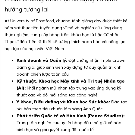
hướng tương lai
At University of Bradford, chương trình giảng dạy được thiết kế
bám sát thực tiễn tuyển dụng vĩ mô và nghiên cứu ứng dụng
thực nghiệm, cung cấp hàng trăm khóa học từ bậc Cử nhân,
Thạc sĩ đến Tiến sĩ, thiết kế tương thích hoàn hảo với năng lực
học tập của học viên Việt Nam:
Kinh doanh và Quản lý:
Đạt chứng nhận Triple Crown
danh giá, giúp sinh viên xây dựng tư duy quản trị kinh
doanh chiến lược toàn cầu.
Kỹ thuật, Khoa học Máy tính và Trí tuệ Nhân tạo
(AI):
Khối ngành mũi nhọn tập trung vào ứng dụng kỹ
thuật cao và đổi mới sáng tạo công nghệ.
Y khoa, Điều dưỡng và Khoa học Sức khỏe:
Đào tạo
bài bản theo tiêu chuẩn lâm sàng Anh Quốc.
Phát triển Quốc tế và Hòa bình (Peace Studies):
Trung tâm nghiên cứu uy tín hàng đầu thế giới về hòa
bình học và giải quyết xung đột quốc tế.