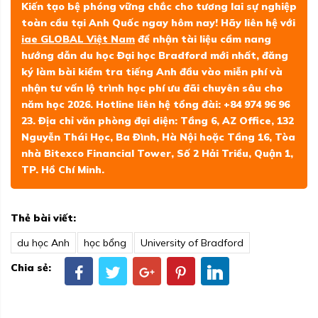
Kiến tạo bệ phóng vững chắc cho tương lai sự nghiệp
toàn cầu tại Anh Quốc ngay hôm nay! Hãy liên hệ với
iae GLOBAL Việt Nam
để nhận tài liệu cẩm nang
hướng dẫn du học Đại học Bradford mới nhất, đăng
ký làm bài kiểm tra tiếng Anh đầu vào miễn phí và
nhận tư vấn lộ trình học phí ưu đãi chuyên sâu cho
năm học 2026. Hotline liên hệ tổng đài: +84 974 96 96
23. Địa chỉ văn phòng đại diện: Tầng 6, AZ Office, 132
Nguyễn Thái Học, Ba Đình, Hà Nội hoặc Tầng 16, Tòa
nhà Bitexco Financial Tower, Số 2 Hải Triều, Quận 1,
TP. Hồ Chí Minh.
Thẻ bài viết:
du học Anh
học bổng
University of Bradford
Chia sẻ: