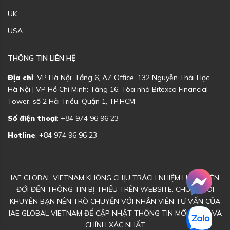
UK
USA
THÔNG TIN LIÊN HỆ
Địa chỉ
: VP Hà Nội: Tầng 6, AZ Office, 132 Nguyễn Thái Học,
Hà Nội | VP Hồ Chí Minh: Tầng 16, Tòa nhà Bitexco Financial
Tower, số 2 Hải Triều, Quận 1, TP.HCM
Số điện thoại
: +84 974 96 96 23
Hotline
: +84 974 96 96 23
IAE GLOBAL VIETNAM KHÔNG CHỊU TRÁCH NHIỆM HOẶC LIÊN
ĐỚI ĐẾN THÔNG TIN BỊ THIẾU TRÊN WEBSITE. CHÚNG TÔI
KHUYÊN BẠN NÊN TRÒ CHUYỆN VỚI NHÂN VIÊN TƯ VẤN CỦA
IAE GLOBAL VIETNAM ĐỂ CẬP NHẬT THÔNG TIN MỚI NHẤT VÀ
CHÍNH XÁC NHẤT