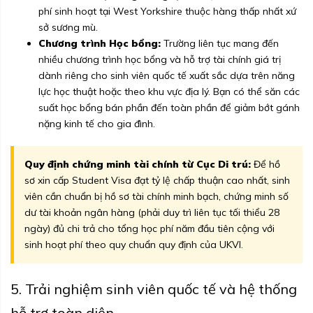
phí sinh hoạt tại West Yorkshire thuộc hàng thấp nhất xứ
sở sương mù.
Chương trình Học bổng:
Trường liên tục mang đến
nhiều chương trình học bổng và hỗ trợ tài chính giá trị
dành riêng cho sinh viên quốc tế xuất sắc dựa trên năng
lực học thuật hoặc theo khu vực địa lý. Bạn có thể săn các
suất học bổng bán phần đến toàn phần để giảm bớt gánh
nặng kinh tế cho gia đình.
Quy định chứng minh tài chính từ Cục Di trú:
Để hồ
sơ xin cấp Student Visa đạt tỷ lệ chấp thuận cao nhất, sinh
viên cần chuẩn bị hồ sơ tài chính minh bạch, chứng minh số
dư tài khoản ngân hàng (phải duy trì liên tục tối thiểu 28
ngày) đủ chi trả cho tổng học phí năm đầu tiên cộng với
sinh hoạt phí theo quy chuẩn quy định của UKVI.
5. Trải nghiệm sinh viên quốc tế và hệ thống
hỗ trợ toàn diện