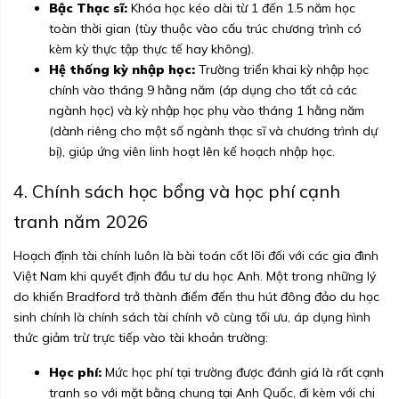
Bậc Thạc sĩ:
Khóa học kéo dài từ 1 đến 1.5 năm học
toàn thời gian (tùy thuộc vào cấu trúc chương trình có
kèm kỳ thực tập thực tế hay không).
Hệ thống kỳ nhập học:
Trường triển khai kỳ nhập học
chính vào tháng 9 hằng năm (áp dụng cho tất cả các
ngành học) và kỳ nhập học phụ vào tháng 1 hằng năm
(dành riêng cho một số ngành thạc sĩ và chương trình dự
bị), giúp ứng viên linh hoạt lên kế hoạch nhập học.
4. Chính sách học bổng và học phí cạnh
tranh năm 2026
Hoạch định tài chính luôn là bài toán cốt lõi đối với các gia đình
Việt Nam khi quyết định đầu tư du học Anh. Một trong những lý
do khiến Bradford trở thành điểm đến thu hút đông đảo du học
sinh chính là chính sách tài chính vô cùng tối ưu, áp dụng hình
thức giảm trừ trực tiếp vào tài khoản trường:
Học phí:
Mức học phí tại trường được đánh giá là rất cạnh
tranh so với mặt bằng chung tại Anh Quốc, đi kèm với chi