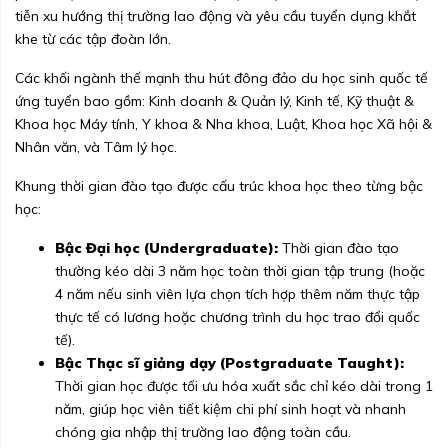
tiễn xu hướng thị trường lao động và yêu cầu tuyển dụng khắt
khe từ các tập đoàn lớn.
Các khối ngành thế mạnh thu hút đông đảo du học sinh quốc tế
ứng tuyển bao gồm: Kinh doanh & Quản lý, Kinh tế, Kỹ thuật &
Khoa học Máy tính, Y khoa & Nha khoa, Luật, Khoa học Xã hội &
Nhân văn, và Tâm lý học.
Khung thời gian đào tạo được cấu trúc khoa học theo từng bậc
học:
Bậc Đại học (Undergraduate):
Thời gian đào tạo
thường kéo dài 3 năm học toàn thời gian tập trung (hoặc
4 năm nếu sinh viên lựa chọn tích hợp thêm năm thực tập
thực tế có lương hoặc chương trình du học trao đổi quốc
tế).
Bậc Thạc sĩ giảng dạy (Postgraduate Taught):
Thời gian học được tối ưu hóa xuất sắc chỉ kéo dài trong 1
năm, giúp học viên tiết kiệm chi phí sinh hoạt và nhanh
chóng gia nhập thị trường lao động toàn cầu.