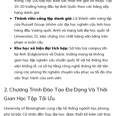
trong Top 100 Đại học xuất sắc nhất thế giới và thuộc Top
15–20 trường hàng đầu tại Anh Quốc theo các bảng xếp
hạng danh giá.
Thành viên sáng lập danh giá:
Là thành viên sáng lập
của Russell Group (nhóm các đại học nghiên cứu tinh hoa
hàng đầu Vương quốc Anh) và mạng lưới đại học quốc tế
Universitas 21, bảo chứng cho chất lượng văn bằng trên
phạm vi toàn cầu.
Khu học xá hiện đại tích hợp:
Sở hữu hai campus lớn
tại Anh (Edgbaston) và Dubai, trường mang lại không
gian học tập nghiên cứu chuẩn quốc tế với hệ thống thư
viện khổng lồ, cơ sở hạ tầng công nghệ thông tin tối tân
cùng các phòng thí nghiệm chuyên sâu phục vụ tối đa cho
việc thực hành của sinh viên.
2. Chương Trình Đào Tạo Đa Dạng Và Thời
Gian Học Tập Tối Ưu
University of Birmingham cung cấp hệ thống ngành học phong
phú từ bậc Cử nhân đến Sau đại học, được thiết kế bám sát thực