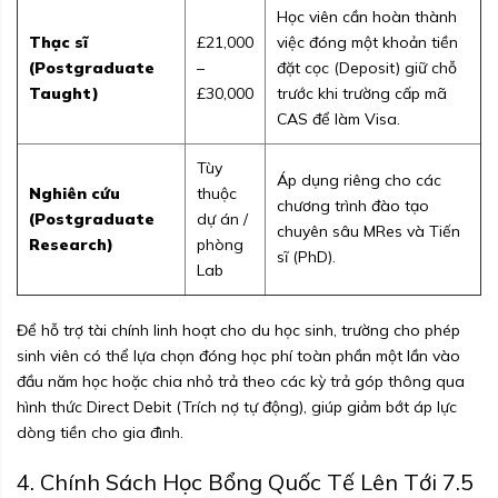
Học viên cần hoàn thành
Thạc sĩ
£21,000
việc đóng một khoản tiền
(Postgraduate
–
đặt cọc (Deposit) giữ chỗ
Taught)
£30,000
trước khi trường cấp mã
CAS để làm Visa.
Tùy
Áp dụng riêng cho các
Nghiên cứu
thuộc
chương trình đào tạo
(Postgraduate
dự án /
chuyên sâu MRes và Tiến
Research)
phòng
sĩ (PhD).
Lab
Để hỗ trợ tài chính linh hoạt cho du học sinh, trường cho phép
sinh viên có thể lựa chọn đóng học phí toàn phần một lần vào
đầu năm học hoặc chia nhỏ trả theo các kỳ trả góp thông qua
hình thức Direct Debit (Trích nợ tự động), giúp giảm bớt áp lực
dòng tiền cho gia đình.
4. Chính Sách Học Bổng Quốc Tế Lên Tới 7.5