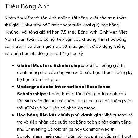
Triệu Bảng Anh
Nhằm tìm kiếm và tôn vinh những tài năng xuất sắc trên toàn
thế giới, University of Birmingham triển khai quỹ học bổng
"khủng" với tổng giá trị hơn 7.5 triệu Bảng Anh. Sinh viên Việt
Nam hoàn toàn có cơ hội tiếp cận các chương trình học bổng
cạnh tranh và danh giá này, với mức giảm trừ áp dụng thẳng
vào tiền học phí đóng theo từng học kỳ:
Global Masters Scholarships:
Gói học bổng giá trị
dành riêng cho các ứng viên xuất sắc bậc Thạc sĩ đăng ký
hệ học toàn thời gian.
Undergraduate International Excellence
Scholarships:
Phần thưởng tài chính giá trị dành cho
tân sinh viên đại học có thành tích học tập phổ thông vượt
trội (GPA) và bài luận cá nhân ấn tượng.
Học bổng liên kết chính phủ danh giá:
Nhà trường hỗ
trợ và tiếp nhận các suất học bổng toàn phần danh tiếng
như Chevening Scholarships hay Commonwealth
Scholarships, miễn giảm toàn bộ học phí và cấp sinh hoạt