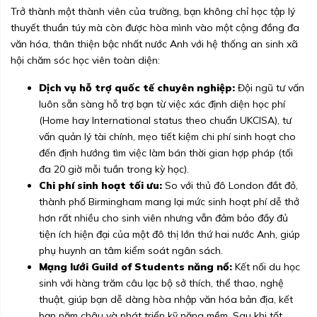
Trở thành một thành viên của trường, bạn không chỉ học tập lý
thuyết thuần túy mà còn được hòa mình vào một cộng đồng đa
văn hóa, thân thiện bậc nhất nước Anh với hệ thống an sinh xã
hội chăm sóc học viên toàn diện:
Dịch vụ hỗ trợ quốc tế chuyên nghiệp:
Đội ngũ tư vấn
luôn sẵn sàng hỗ trợ bạn từ việc xác định diện học phí
(Home hay International status theo chuẩn UKCISA), tư
vấn quản lý tài chính, mẹo tiết kiệm chi phí sinh hoạt cho
đến định hướng tìm việc làm bán thời gian hợp pháp (tối
đa 20 giờ mỗi tuần trong kỳ học).
Chi phí sinh hoạt tối ưu:
So với thủ đô London đắt đỏ,
thành phố Birmingham mang lại mức sinh hoạt phí dễ thở
hơn rất nhiều cho sinh viên nhưng vẫn đảm bảo đầy đủ
tiện ích hiện đại của một đô thị lớn thứ hai nước Anh, giúp
phụ huynh an tâm kiểm soát ngân sách.
Mạng lưới Guild of Students năng nổ:
Kết nối du học
sinh với hàng trăm câu lạc bộ sở thích, thể thao, nghệ
thuật, giúp bạn dễ dàng hòa nhập văn hóa bản địa, kết
bạn năm châu và phát triển kỹ năng mềm. Sau khi tốt