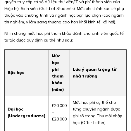
quyền truy cập cơ sở dữ liệu thư viện/IT và phí thành viên của
Hiệp hội Sinh viên (Guild of Students). Mức phí chính xác sẽ phụ
thuộc vào chương trình và ngành học bạn lựa chọn (các ngành
thí nghiệm, y lâm sàng thường cao hơn khối kinh tế, xã hội).
Nhìn chung, mức học phí tham khảo dành cho sinh viên quốc tế
tự túc được quy định cụ thể như sau:
Mức
học
phí
Lưu ý quan trọng từ
Bậc học
tham
nhà trường
khảo
(năm)
Mức học phí cụ thể cho
£20,000
Đại học
từng chuyên ngành được
–
(Undergraduate)
ghi rõ trong Thư mời nhập
£28,000
học (Offer Letter).