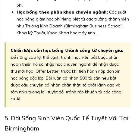
phí.
Học bổng theo phân khoa chuyên ngành:
Các suất
học bổng giảm học phí riêng biệt từ các trường thành viên
như Trường Kinh Doanh (Birmingham Business School),
Khoa Kỹ Thuật, Khoa Khoa học máy tính...
Chiến lược săn học bổng thành công từ chuyên gia:
Để nâng cao lợi thế cạnh tranh, học viên bắt buộc phải
hoàn thiện hồ sơ nhập học chuyên ngành để nhận được
thư mời học (Offer Letter) trước khi tiến hành nộp đơn xin
học bổng độc lập. Bài luận cá nhân 500 từ cần nêu bật
được câu chuyện cá nhân chân thật, tố chất lãnh đạo và
tầm nhìn tương lai, tuyệt đối tránh rập khuôn từ các công
cụ AI.
5. Đời Sống Sinh Viên Quốc Tế Tuyệt Vời Tại
Birmingham