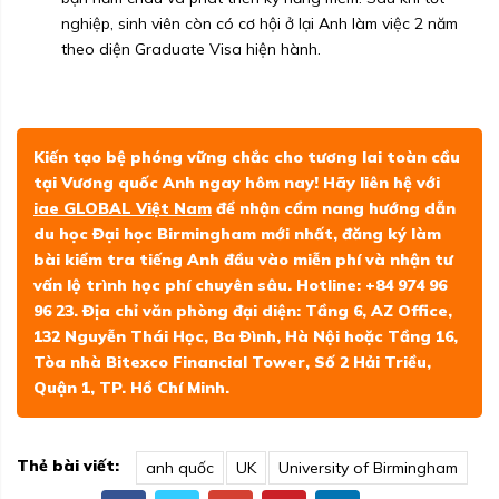
nghiệp, sinh viên còn có cơ hội ở lại Anh làm việc 2 năm
theo diện Graduate Visa hiện hành.
Kiến tạo bệ phóng vững chắc cho tương lai toàn cầu
tại Vương quốc Anh ngay hôm nay! Hãy liên hệ với
iae GLOBAL Việt Nam
để nhận cẩm nang hướng dẫn
du học Đại học Birmingham mới nhất, đăng ký làm
bài kiểm tra tiếng Anh đầu vào miễn phí và nhận tư
vấn lộ trình học phí chuyên sâu. Hotline: +84 974 96
96 23. Địa chỉ văn phòng đại diện: Tầng 6, AZ Office,
132 Nguyễn Thái Học, Ba Đình, Hà Nội hoặc Tầng 16,
Tòa nhà Bitexco Financial Tower, Số 2 Hải Triều,
Quận 1, TP. Hồ Chí Minh.
Thẻ bài viết:
anh quốc
UK
University of Birmingham