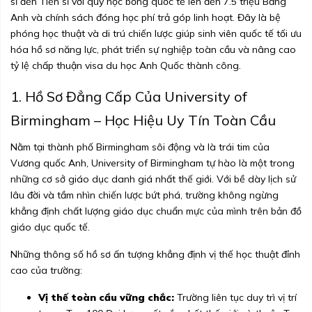
sĩ đến Tiến sĩ với quỹ học bổng quốc tế lên đến 7.5 triệu Bảng
Anh và chính sách đóng học phí trả góp linh hoạt. Đây là bệ
phóng học thuật và di trú chiến lược giúp sinh viên quốc tế tối ưu
hóa hồ sơ năng lực, phát triển sự nghiệp toàn cầu và nâng cao
tỷ lệ chấp thuận visa du học Anh Quốc thành công.
1. Hồ Sơ Đẳng Cấp Của University of
Birmingham – Học Hiệu Uy Tín Toàn Cầu
Nằm tại thành phố Birmingham sôi động và là trái tim của
Vương quốc Anh, University of Birmingham tự hào là một trong
những cơ sở giáo dục danh giá nhất thế giới. Với bề dày lịch sử
lâu đời và tầm nhìn chiến lược bứt phá, trường không ngừng
khẳng định chất lượng giáo dục chuẩn mực của mình trên bản đồ
giáo dục quốc tế.
Những thông số hồ sơ ấn tượng khẳng định vị thế học thuật đỉnh
cao của trường:
Vị thế toàn cầu vững chắc:
Trường liên tục duy trì vị trí