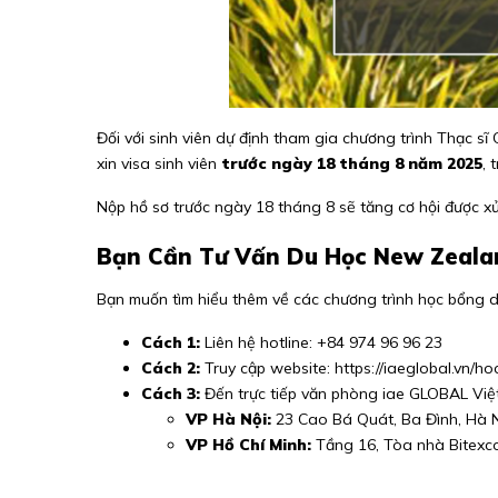
Đối với sinh viên dự định tham gia chương trình Thạc 
xin visa sinh viên
trước ngày 18 tháng 8 năm 2025
, 
Nộp hồ sơ trước ngày 18 tháng 8 sẽ tăng cơ hội được xử 
Bạn Cần Tư Vấn Du Học New Zealan
Bạn muốn tìm hiểu thêm về các chương trình học bổng 
Cách 1:
Liên hệ hotline:
+84 974 96 96 23
Cách 2:
Truy cập website:
https://iaeglobal.vn/h
Cách 3:
Đến trực tiếp văn phòng iae GLOBAL Việ
VP Hà Nội:
23 Cao Bá Quát, Ba Đình, Hà 
VP Hồ Chí Minh:
Tầng 16, Tòa nhà Bitexco