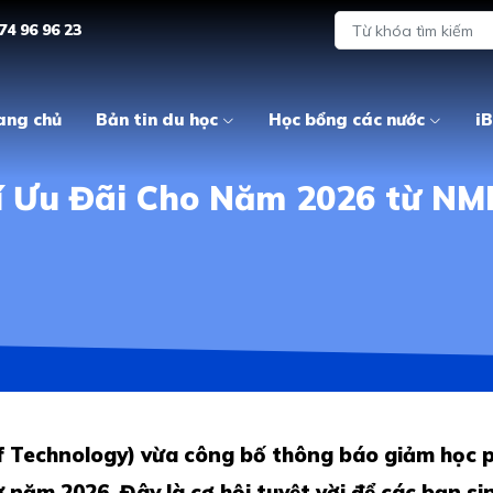
74 96 96 23
ang chủ
Bản tin du học
Học bổng các nước
iB
hí Ưu Đãi Cho Năm 2026 từ NM
f Technology) vừa công bố thông báo giảm học p
 năm 2026. Đây là cơ hội tuyệt vời để các bạn s