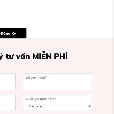
Đăng Ký
 tư vấn MIỄN PHÍ
Số điện thoại
*
Quốc gia quan tâm
*