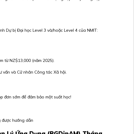
h Dự bị Đại học Level 3 và/hoặc Level 4 của NMIT:
ảm từ NZ$13,000 (năm 2025).
ư vấn và Cử nhân Công tác Xã hội.
ộp đơn sớm để đảm bảo một suất học!
ung được hướng dẫn
uản Lý Ứng Dụng (PGDipAM) Tháng