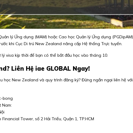
sĩ Quản lý Ứng dụng (MAM) hoặc Cao học Quản lý Ứng dụng (PGDipAM) 
trước khi Cục Di trú New Zealand nâng cấp Hệ thống Trực tuyến.
lý visa kịp thời để bạn có thể bắt đầu học vào tháng 10.
d? Liên Hệ iae GLOBAL Ngay!
du học New Zealand và quy trình đăng ký? Đừng ngần ngại liên hệ vớ
oc-bong
t Nam:
Nội
 Financial Tower, số 2 Hải Triều, Quận 1, TP.HCM