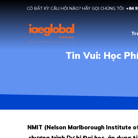
CÓ BẤT KỲ CÂU HỎI NÀO? HÃY GỌI CHÚNG TÔI:
+84 9
Tr
Tin Vui: Học P
NMIT
(Nelson Marlborough Institute o
chương trình Dự bị Đại học, áp dụng từ