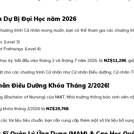
h Dự Bị Đại Học năm 2026
ương trình Cử nhân mong muốn, bạn có thể tham gia các chương trìn
 (Level 3)
t Pathways (Level 4)
 học kỳ, bắt đầu vào tháng 2 và tháng 7 năm 2026, là
NZ$11,296
, gi
ật cho các chương trình Cử nhân như Cử nhân Điều dưỡng, Cử nhân T
hân Điều Dưỡng Khóa Tháng 2/2026!
g (Bachelor of Nursing)
của NMIT, Nhà trường thông báo sinh viên n
g khóa tháng 2/2026 là
NZ$29,768
.
các tài liệu tiêu chuẩn, bạn cần cung cấp thêm một số tài liệu bổ s
c Sĩ Quản Lý Ứng Dụng (MAM) & Cao Học Q