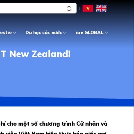
estie
Du học các nước
iae GLOBAL
IT New Zealand!
hí cho một số chương trình Cử nhân và
inh viên Việt Nam hiện thực hóa giấc mơ