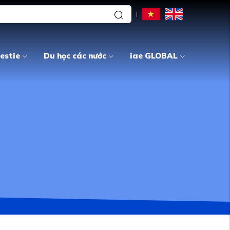
estie
Du học các nước
iae GLOBAL