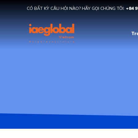
CÓ BẤT KỲ CÂU HỎI NÀO? HÃY GỌI CHÚNG TÔI:
+84 9
Tr