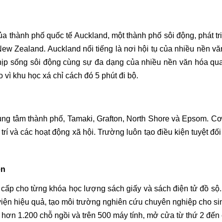
a thành phố quốc tế Auckland, một thành phố sôi động, phát tri
 New Zealand. Auckland nổi tiếng là nơi hội tụ của nhiều nền
p sống sôi động cùng sự đa dạng của nhiều nền văn hóa qua c
 vì khu học xá chỉ cách đó 5 phút đi bộ.
g tâm thành phố, Tamaki, Grafton, North Shore và Epsom. Cơ s
 trí và các hoạt động xã hội. Trường luôn tạo điều kiện tuyệt đ
ên
 cấp cho từng khóa học lượng sách giấy và sách điện tử đồ sộ
viện hiệu quả, tạo môi trường nghiên cứu chuyên nghiệp cho sin
 hơn 1.200 chỗ ngồi và trên 500 máy tính, mở cửa từ thứ 2 đến 