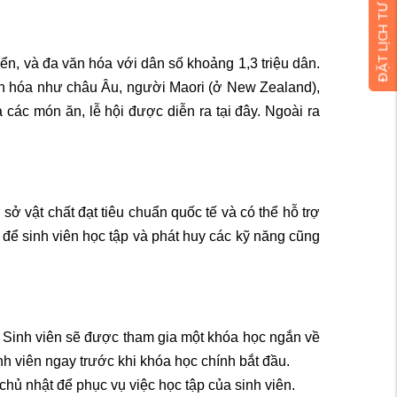
ĐẶT LỊCH TƯ VẤN MIỄN PHÍ
ển, và đa văn hóa với dân số khoảng 1,3 triệu dân.
 văn hóa như châu Âu, người Maori (ở New Zealand),
ác món ăn, lễ hội được diễn ra tại đây. Ngoài ra
ở vật chất đạt tiêu chuẩn quốc tế và có thể hỗ trợ
ối để sinh viên học tập và phát huy các kỹ năng cũng
. Sinh viên sẽ được tham gia một khóa học ngắn về
h viên ngay trước khi khóa học chính bắt đầu.
chủ nhật để phục vụ việc học tập của sinh viên.