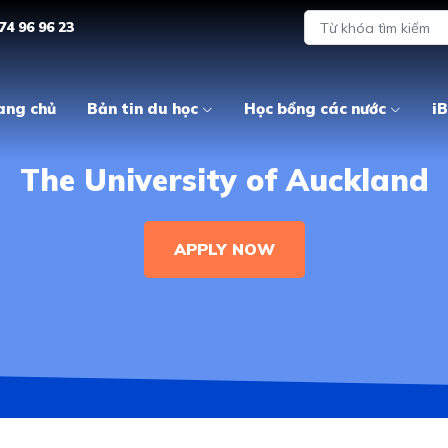
74 96 96 23
ang chủ
Bản tin du học
Học bổng các nước
iB
The University of Auckland
APPLY NOW