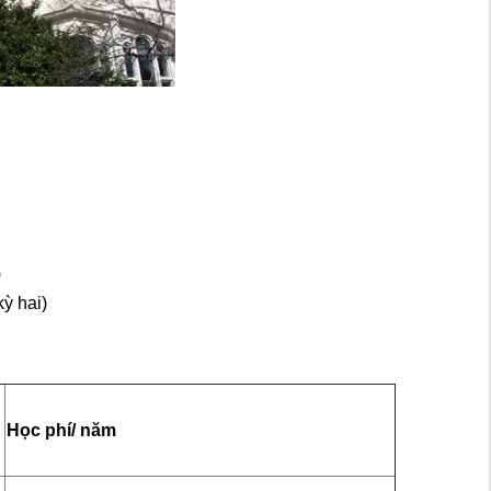
)
ỳ hai)
Học phí/ năm