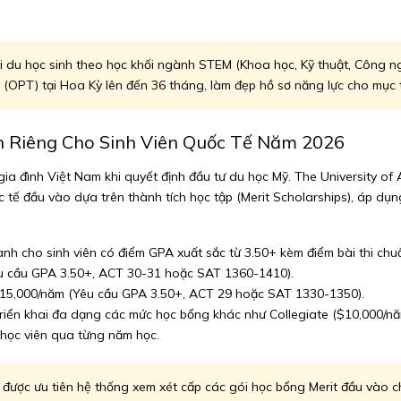
i du học sinh theo học khối ngành STEM (Khoa học, Kỹ thuật, Công ng
 (OPT) tại Hoa Kỳ lên đến 36 tháng, làm đẹp hồ sơ năng lực cho mục t
h Riêng Cho Sinh Viên Quốc Tế Năm 2026
ác gia đình Việt Nam khi quyết định đầu tư du học Mỹ. The University 
ế đầu vào dựa trên thành tích học tập (Merit Scholarships), áp dụng
nh cho sinh viên có điểm GPA xuất sắc từ 3.50+ kèm điểm bài thi ch
êu cầu GPA 3.50+, ACT 30-31 hoặc SAT 1360-1410).
$15,000/năm (Yêu cầu GPA 3.50+, ACT 29 hoặc SAT 1330-1350).
riển khai đa dạng các mức học bổng khác như Collegiate ($10,000/n
 học viên qua từng năm học.
được ưu tiên hệ thống xem xét cấp các gói học bổng Merit đầu vào c