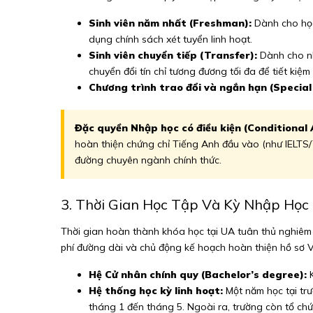
Sinh viên năm nhất (Freshman):
Dành cho học
dụng chính sách xét tuyển linh hoạt.
Sinh viên chuyển tiếp (Transfer):
Dành cho nhữ
chuyển đổi tín chỉ tương đương tối đa để tiết kiệm 
Chương trình trao đổi và ngắn hạn (Special
Đặc quyền Nhập học có điều kiện (Conditional 
hoàn thiện chứng chỉ Tiếng Anh đầu vào (như IELTS/
đường chuyên ngành chính thức.
3. Thời Gian Học Tập Và Kỳ Nhập Họ
Thời gian hoàn thành khóa học tại UA tuân thủ nghiêm n
phí đường dài và chủ động kế hoạch hoàn thiện hồ sơ V
Hệ Cử nhân chính quy (Bachelor’s degree):
K
Hệ thống học kỳ linh hoạt:
Một năm học tại trư
tháng 1 đến tháng 5. Ngoài ra, trường còn tổ chứ