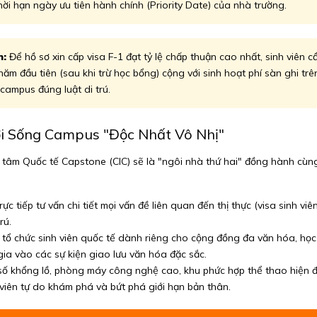
ời hạn ngày ưu tiên hành chính (Priority Date) của nhà trường.
n:
Để hồ sơ xin cấp visa F-1 đạt tỷ lệ chấp thuận cao nhất, sinh viên c
ăm đầu tiên (sau khi trừ học bổng) cộng với sinh hoạt phí sàn ghi trê
campus đúng luật di trú.
ời Sống Campus "Độc Nhất Vô Nhị"
g tâm Quốc tế Capstone (CIC) sẽ là "ngôi nhà thứ hai" đồng hành cù
ực tiếp tư vấn chi tiết mọi vấn đề liên quan đến thị thực (visa sinh v
rú.
tổ chức sinh viên quốc tế dành riêng cho cộng đồng đa văn hóa, học 
ia vào các sự kiện giao lưu văn hóa đặc sắc.
ố khổng lồ, phòng máy công nghệ cao, khu phức hợp thể thao hiện đại 
viên tự do khám phá và bứt phá giới hạn bản thân.