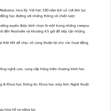
Alabama, Hoa Kỳ. Với hơn 190 năm lịch sử, UA liên tục
g đồng học đường với những thông số chiến lược:
hường xuyên được bình chọn là một trong những campus
iờ đến Nashville và khoảng 4.5 giờ để tiếp cận những
thời tiết dễ chịu, vô cùng thuận lợi cho các hoạt động
 công nghệ cao, cung cấp hàng trăm chương trình học
ng & Khoa học thông tin, Khoa học máy tính, Nghệ thuật
 ưu hóa hồ sơ năng lực: