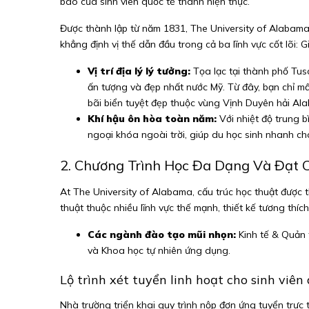
bão của sinh viên quốc tế thành hiện thực.
Được thành lập từ năm 1831, The University of Alabama 
khẳng định vị thế dẫn đầu trong cả ba lĩnh vực cốt lõi:
Vị trí địa lý lý tưởng:
Tọa lạc tại thành phố Tu
ấn tượng và đẹp nhất nước Mỹ. Từ đây, bạn chỉ mấ
bãi biển tuyệt đẹp thuộc vùng Vịnh Duyên hải Al
Khí hậu ôn hòa toàn năm:
Với nhiệt độ trung b
ngoại khóa ngoài trời, giúp du học sinh nhanh ch
2. Chương Trình Học Đa Dạng Và Đạt 
At The University of Alabama, cấu trúc học thuật được
thuật thuộc nhiều lĩnh vực thế mạnh, thiết kế tương thí
Các ngành đào tạo mũi nhọn:
Kinh tế & Quản 
và Khoa học tự nhiên ứng dụng.
Lộ trình xét tuyển linh hoạt cho sinh viên
Nhà trường triển khai quy trình nộp đơn ứng tuyển trực 