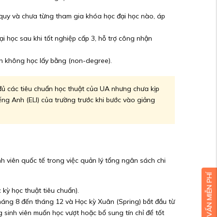
quy và chưa từng tham gia khóa học đại học nào, áp
i học sau khi tốt nghiệp cấp 3, hỗ trợ công nhận
ên không học lấy bằng (non-degree).
đủ các tiêu chuẩn học thuật của UA nhưng chưa kịp
ng Anh (ELI) của trường trước khi bước vào giảng
h viên quốc tế trong việc quản lý tổng ngân sách chi
kỳ học thuật tiêu chuẩn).
tháng 8 đến tháng 12 và Học kỳ Xuân (Spring) bắt đầu từ
sinh viên muốn học vượt hoặc bổ sung tín chỉ để tốt