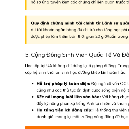
hồ sơ ứng tuyển kèm các chứng chỉ liên quan trước th
Quy định chứng minh tài chính từ Lãnh sự quá
dư tài khoản ngân hàng đủ chi trả cho tổng học phí n
được phép làm thêm bán thời gian 20 giờ/tuần trong 
5. Cộng Đồng Sinh Viên Quốc Tế Và Đ
Học tập tại UA không chỉ dừng lại ở giảng đường. Trun
cấp hệ sinh thái an sinh học đường khép kín hoàn hảo:
Hỗ trợ pháp lý toàn diện:
Đội ngũ cố vấn CIC tr
cũng như các thủ tục ổn định cuộc sống diện nội t
Kết nối mạng lưới liên văn hóa:
Với hàng chục 
đẩy kỹ năng phản xạ tiếng Anh tự nhiên và tham g
Hạ tầng tiện ích đẳng cấp:
Hệ thống thư viện s
danh giá, mang lại môi trường năng động để học 