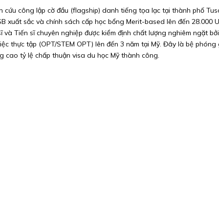
 cứu công lập cờ đầu (flagship) danh tiếng tọa lạc tại thành phố Tus
B xuất sắc và chính sách cấp học bổng Merit-based lên đến 28.000 
ĩ và Tiến sĩ chuyên nghiệp được kiểm định chất lượng nghiêm ngặt b
iệc thực tập (OPT/STEM OPT) lên đến 3 năm tại Mỹ. Đây là bệ phóng g
ng cao tỷ lệ chấp thuận visa du học Mỹ thành công.