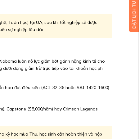
ĐẶT LỊCH TƯ VẤN MIỄN PHÍ
hệ, Toán học) tại UA, sau khi tốt nghiệp sẽ được
iêu sự nghiệp lâu dài.
of Alabama luôn nỗ lực giảm bớt gánh nặng kinh tế cho
 dưới dạng giảm trừ trực tiếp vào tài khoản học phí
uẩn hóa đạt điều kiện (ACT 32-36 hoặc SAT 1420-1600).
ăm), Capstone ($8,000/năm) hay Crimson Legends
ho kỳ học mùa Thu, học sinh cần hoàn thiện và nộp