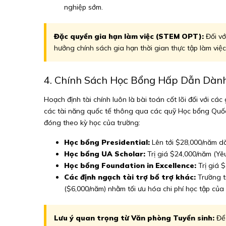
nghiệp sớm.
Đặc quyền gia hạn làm việc (STEM OPT):
Đối vớ
hưởng chính sách gia hạn thời gian thực tập làm việc
4. Chính Sách Học Bổng Hấp Dẫn Dàn
Hoạch định tài chính luôn là bài toán cốt lõi đối với c
các tài năng quốc tế thông qua các quỹ Học bổng Quốc t
đóng theo kỳ học của trường:
Học bổng Presidential:
Lên tới $28,000/năm dà
Học bổng UA Scholar:
Trị giá $24,000/năm (Y
Học bổng Foundation in Excellence:
Trị giá 
Các định ngạch tài trợ bổ trợ khác:
Trường t
($6,000/năm) nhằm tối ưu hóa chi phí học tập của
Lưu ý quan trọng từ Văn phòng Tuyển sinh:
Để 