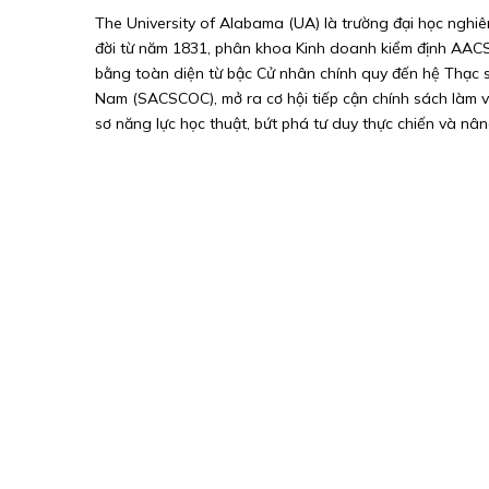
The University of Alabama (UA) là trường đại học nghiên
đời từ năm 1831, phân khoa Kinh doanh kiểm định AACS
bằng toàn diện từ bậc Cử nhân chính quy đến hệ Thạc s
Nam (SACSCOC), mở ra cơ hội tiếp cận chính sách làm v
sơ năng lực học thuật, bứt phá tư duy thực chiến và nâ