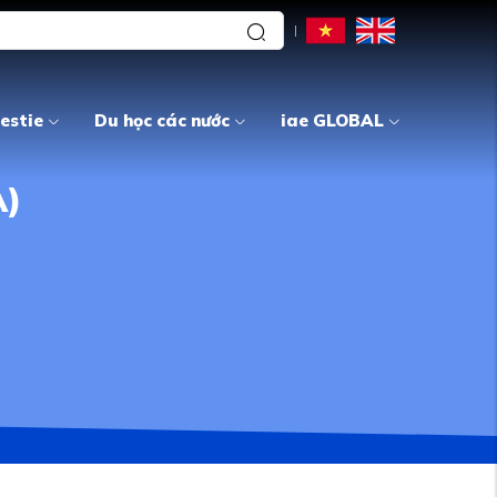
estie
Du học các nước
iae GLOBAL
A)