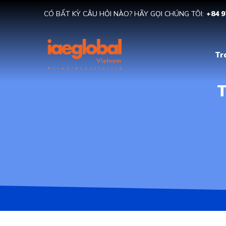
CÓ BẤT KỲ CÂU HỎI NÀO? HÃY GỌI CHÚNG TÔI:
+84 9
Tr
T