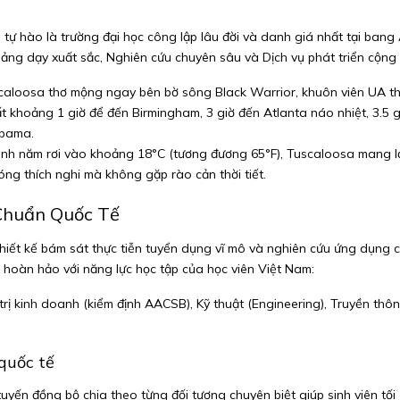
tự hào là trường đại học công lập lâu đời và danh giá nhất tại bang 
 Giảng dạy xuất sắc, Nghiên cứu chuyên sâu và Dịch vụ phát triển cộn
scaloosa thơ mộng ngay bên bờ sông Black Warrior, khuôn viên UA t
t khoảng 1 giờ để đến Birmingham, 3 giờ đến Atlanta náo nhiệt, 3.5 g
abama.
ình năm rơi vào khoảng 18°C (tương đương 65°F), Tuscaloosa mang lại 
óng thích nghi mà không gặp rào cản thời tiết.
Chuẩn Quốc Tế
 thiết kế bám sát thực tiễn tuyển dụng vĩ mô và nghiên cứu ứng dụng
ch hoàn hảo với năng lực học tập của học viên Việt Nam:
trị kinh doanh (kiểm định AACSB), Kỹ thuật (Engineering), Truyền thô
 quốc tế
tuyến đồng bộ chia theo từng đối tượng chuyên biệt giúp sinh viên tối