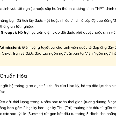
 sinh vừa tốt nghiệp hoặc sắp hoàn thành chương trình THPT chính 
ng bạn đã tích lũy được một hoặc nhiều tín chỉ ở cấp độ cao đẳng/đạ
thời gian tốt nghiệp.
 Groups):
Hỗ trợ học viên diện trao đổi được phê duyệt hoặc sinh vi
Admission):
Điểm cộng tuyệt vời cho sinh viên quốc tế đáp ứng đầy 
TOEFL). Bạn sẽ được đào tạo ngôn ngữ bài bản tại Viện Ngôn ngữ Tiế
c Chuẩn Hóa
gặt hệ thống giáo dục tiêu chuẩn của Hoa Kỳ, hỗ trợ đắc lực cho sin
isa:
éo dài thời lượng trong 4 năm học toàn thời gian (tương đương 8 học 
ờng bao gồm 2 học kỳ lớn: Học kỳ Thu (Fall) thường bắt đầu từ giữa 
c các học kỳ Hè (Summer) rút gọn bắt đầu từ tháng 5 dành cho những 