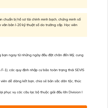
ần chuẩn bị hồ sơ tài chính minh bạch, chứng minh số
n văn bản I-20 kỹ thuật số do trường cấp. Học viên
ng bạn ngay từ những ngày đầu đặt chân đến Mỹ, cung
iên F-1), các quy định nhập cư bảo toàn trạng thái SEVIS
viên dễ dàng kết bạn, chia sẻ bản sắc dân tộc, thúc
phục vụ các câu lạc bộ thuộc giải đấu lớn Division I