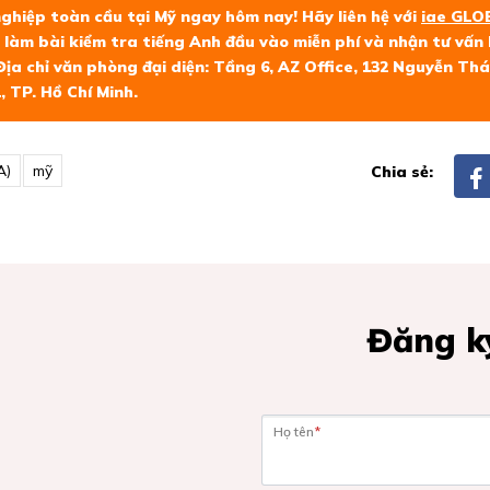
nghiệp toàn cầu tại Mỹ ngay hôm nay! Hãy liên hệ với
iae GLO
làm bài kiểm tra tiếng Anh đầu vào miễn phí và nhận tư vấn l
3. Địa chỉ văn phòng đại diện: Tầng 6, AZ Office, 132 Nguyễn T
, TP. Hồ Chí Minh.
A)
mỹ
Chia sẻ:
Đăng ký
Họ tên
*