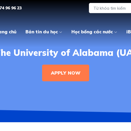
74 96 96 23
ang chủ
Bản tin du học
Học bổng các nước
iB
he University of Alabama (U
APPLY NOW