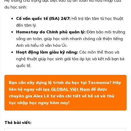
Hệ thống chú trọng đặc biệt vào sự an toàn và hòa nhập của
du học sinh:
Cố vấn quốc tế (ISA) 24/7:
Hỗ trợ tận tâm từ học thuật
đến tâm lý.
Homestay do Chính phủ quản lý:
Đảm bảo môi trường
sống an toàn, giúp học sinh nhanh chóng cải thiện tiếng
Anh và hiểu rõ văn hóa Úc.
Hoạt động làm giàu kỹ năng:
Các môn thể thao và
nghệ thuật giúp học sinh giải tỏa áp lực và kết nối bạn bè
quốc tế.
Bạn cần xây dựng lộ trình du học tại Tasmania? Hãy
liên hệ ngay với
iae GLOBAL Việt Nam
để được
chuyên gia Alex Lê tư vấn chi tiết về hồ sơ và thủ
tục nhập học ngay hôm nay!
Thẻ bài viết: