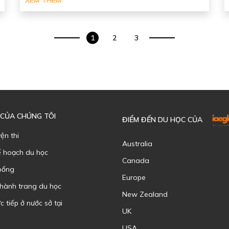
XEM THÊM
1
2
3
 CỦA CHÚNG TÔI
ĐIỂM ĐẾN DU HỌC CỦA
yện thi
Australia
ế hoạch du học
Canada
bổng
Europe
 hành trang du học
New Zealand
c tiếp ở nước sở tại
UK
USA