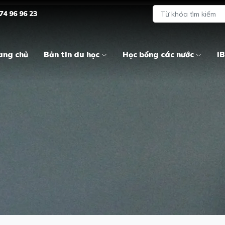
74 96 96 23
ang chủ
Bản tin du học
Học bổng các nước
iB