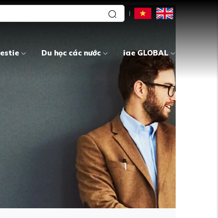
estie
Du học các nước
iae GLOBAL