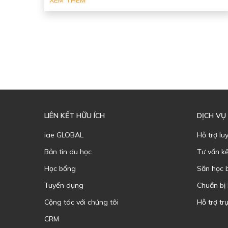
XEM THÊM
LIÊN KẾT HỮU ÍCH
DỊCH VỤ
iae GLOBAL
Hỗ trợ lu
Bản tin du học
Tư vấn k
Học bổng
Săn học 
Tuyển dụng
Chuẩn bị
Cộng tác với chúng tôi
Hỗ trợ trự
CRM