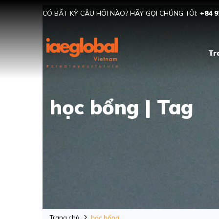
CÓ BẤT KỲ CÂU HỎI NÀO? HÃY GỌI CHÚNG TÔI:
+84 9
Tr
học bổng | Tag
Trang chủ
học bổng