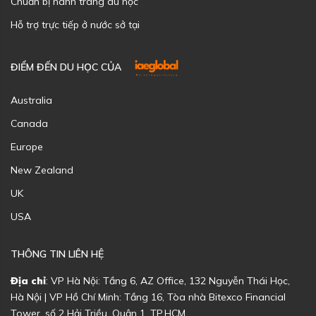
Chuẩn bị hành trang du học
Hỗ trợ trực tiếp ở nước sở tại
ĐIỂM ĐẾN DU HỌC CỦA
Australia
Canada
Europe
New Zealand
UK
USA
THÔNG TIN LIÊN HỆ
Địa chỉ
: VP Hà Nội: Tầng 6, AZ Office, 132 Nguyễn Thái Học,
Hà Nội | VP Hồ Chí Minh: Tầng 16, Tòa nhà Bitexco Financial
Tower, số 2 Hải Triều, Quận 1, TP.HCM