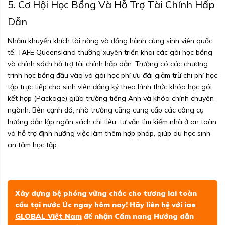
5. Cơ Hội Học Bổng Và Hỗ Trợ Tài Chính Hấp
Dẫn
Nhằm khuyến khích tài năng và đồng hành cùng sinh viên quốc
tế, TAFE Queensland thường xuyên triển khai các gói học bổng
và chính sách hỗ trợ tài chính hấp dẫn. Trường có các chương
trình học bổng đầu vào và gói học phí ưu đãi giảm trừ chi phí học
tập trực tiếp cho sinh viên đăng ký theo hình thức khóa học gói
kết hợp (Package) giữa trường tiếng Anh và khóa chính chuyên
ngành. Bên cạnh đó, nhà trường cũng cung cấp các công cụ
hướng dẫn lập ngân sách chi tiêu, tư vấn tìm kiếm nhà ở an toàn
và hỗ trợ định hướng việc làm thêm hợp pháp, giúp du học sinh
an tâm học tập.
Xây dựng bệ phóng vững chắc cho tương lai toàn
cầu tại nước Úc ngay hôm nay! Hãy liên hệ với
iae
GLOBAL Việt Nam
để nhận Cẩm nang Hướng dẫn