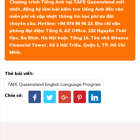
Chương trình Tiếng Anh tại TAFE Queensland mới
nhất, đăng ký làm bài kiểm tra tiếng Anh đầu vào
miễn phí và cập nhật thông tin học phí ưu đãi
chuyên sâu. Hotline: +84 974 96 96 23. Địa chỉ văn
phòng đại diện: Tầng 6, AZ Office, 132 Nguyễn Thái
Học, Ba Đình, Hà Nội hoặc Tầng 16, Tòa nhà Bitexco
Financial Tower, Số 2 Hải Triều, Quận 1, TP. Hồ Chí
Minh.
Thẻ bài viết:
TAFE Queensland English Language Program
Chia sẻ: