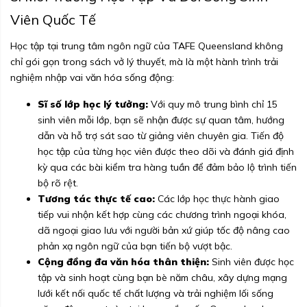
Viên Quốc Tế
Học tập tại trung tâm ngôn ngữ của TAFE Queensland không
chỉ gói gọn trong sách vở lý thuyết, mà là một hành trình trải
nghiệm nhập vai văn hóa sống động:
Sĩ số lớp học lý tưởng:
Với quy mô trung bình chỉ 15
sinh viên mỗi lớp, bạn sẽ nhận được sự quan tâm, hướng
dẫn và hỗ trợ sát sao từ giảng viên chuyên gia. Tiến độ
học tập của từng học viên được theo dõi và đánh giá định
kỳ qua các bài kiểm tra hàng tuần để đảm bảo lộ trình tiến
bộ rõ rệt.
Tương tác thực tế cao:
Các lớp học thực hành giao
tiếp vui nhộn kết hợp cùng các chương trình ngoại khóa,
dã ngoại giao lưu với người bản xứ giúp tốc độ nâng cao
phản xạ ngôn ngữ của bạn tiến bộ vượt bậc.
Cộng đồng đa văn hóa thân thiện:
Sinh viên được học
tập và sinh hoạt cùng bạn bè năm châu, xây dựng mạng
lưới kết nối quốc tế chất lượng và trải nghiệm lối sống