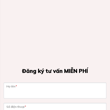
Đăng ký tư vấn MIỄN PHÍ
Họ tên
*
Số điện thoại
*