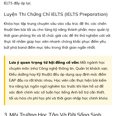
IELTS đầy áp lực.
Luyện Thi Chứng Chỉ IELTS (IELTS Preparation)
Khóa học tập trung chuyên sâu vào cấu trúc đề thi, các chiến
thuật làm bài tối ưu cho từng kỹ năng thành phần, mẹo quản lý
thời gian phòng thi và tổ chức giải các đề thi thử nghiệm sát với
thực tế nhằm giúp học viên nhanh chóng khắc phục điểm yếu,
bứt phá band điểm mục tiêu trong thời gian ngắn nhất.
Lưu ý quan trọng từ hội đồng cố vấn:
Mỗi ngành học
chuyên môn (như Công nghệ thông tin, Quản trị khách sạn,
Điều dưỡng hay Kỹ thuật) đều áp dụng quy định mức điểm
EAP đầu ra rất khác nhau. Học viên cần thực hiện bài kiểm
tra năng lực ngôn ngữ nghiêm túc trước khi làm hồ sơ để
xác định chính xác số tuần học tiếng Anh bổ trợ cần thiết,
tối ưu hóa chi phí học phí và thời gian nhập học chính khóa.
3. Môi Trường Học Tập Và Đời Sống Sinh