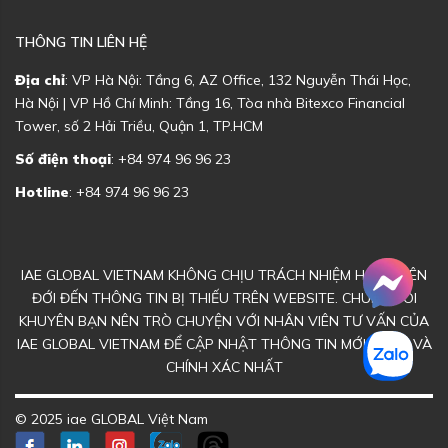
THÔNG TIN LIÊN HỆ
Địa chỉ
: VP Hà Nội: Tầng 6, AZ Office, 132 Nguyễn Thái Học,
Hà Nội | VP Hồ Chí Minh: Tầng 16, Tòa nhà Bitexco Financial
Tower, số 2 Hải Triều, Quận 1, TP.HCM
Số điện thoại
: +84 974 96 96 23
Hotline
: +84 974 96 96 23
IAE GLOBAL VIETNAM KHÔNG CHỊU TRÁCH NHIỆM HOẶC LIÊN
ĐỚI ĐẾN THÔNG TIN BỊ THIẾU TRÊN WEBSITE. CHÚNG TÔI
KHUYÊN BẠN NÊN TRÒ CHUYỆN VỚI NHÂN VIÊN TƯ VẤN CỦA
IAE GLOBAL VIETNAM ĐỂ CẬP NHẬT THÔNG TIN MỚI NHẤT VÀ
CHÍNH XÁC NHẤT
© 2025 iae GLOBAL Việt Nam