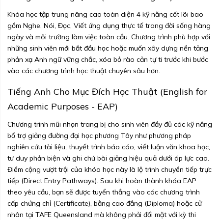
Khóa học tập trung nâng cao toàn diện 4 kỹ năng cốt lõi bao
gồm Nghe, Nói, Đọc, Viết ứng dụng thực tế trong đời sống hàng
ngày và môi trường làm việc toàn cầu. Chương trình phù hợp với
những sinh viên mới bắt đầu học hoặc muốn xây dựng nền tảng
phản xạ Anh ngữ vững chắc, xóa bỏ rào cản tự ti trước khi bước
vào các chương trình học thuật chuyên sâu hơn.
Tiếng Anh Cho Mục Đích Học Thuật (English for
Academic Purposes - EAP)
Chương trình mũi nhọn trang bị cho sinh viên đầy đủ các kỹ năng
bổ trợ giảng đường đại học phương Tây như phương pháp
nghiên cứu tài liệu, thuyết trình báo cáo, viết luận văn khoa học,
tư duy phản biện và ghi chú bài giảng hiệu quả dưới áp lực cao.
Điểm cộng vượt trội của khóa học này là lộ trình chuyển tiếp trực
tiếp (Direct Entry Pathways). Sau khi hoàn thành khóa EAP
theo yêu cầu, bạn sẽ được tuyển thẳng vào các chương trình
cấp chứng chỉ (Certificate), bằng cao đẳng (Diploma) hoặc cử
nhân tại TAFE Queensland mà không phải đối mặt với kỳ thi