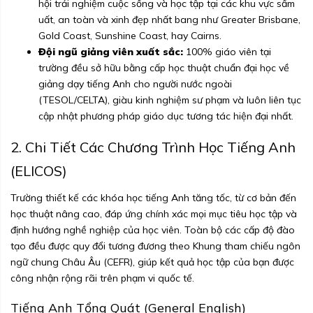
hội trải nghiệm cuộc sống và học tập tại các khu vực sầm
uất, an toàn và xinh đẹp nhất bang như Greater Brisbane,
Gold Coast, Sunshine Coast, hay Cairns.
Đội ngũ giảng viên xuất sắc:
100% giáo viên tại
trường đều sở hữu bằng cấp học thuật chuẩn đại học về
giảng dạy tiếng Anh cho người nước ngoài
(TESOL/CELTA), giàu kinh nghiệm sư phạm và luôn liên tục
cập nhật phương pháp giáo dục tương tác hiện đại nhất.
2. Chi Tiết Các Chương Trình Học Tiếng Anh
(ELICOS)
Trường thiết kế các khóa học tiếng Anh tăng tốc, từ cơ bản đến
học thuật nâng cao, đáp ứng chính xác mọi mục tiêu học tập và
định hướng nghề nghiệp của học viên. Toàn bộ các cấp độ đào
tạo đều được quy đổi tương đương theo Khung tham chiếu ngôn
ngữ chung Châu Âu (CEFR), giúp kết quả học tập của bạn được
công nhận rộng rãi trên phạm vi quốc tế.
Tiếng Anh Tổng Quát (General English)