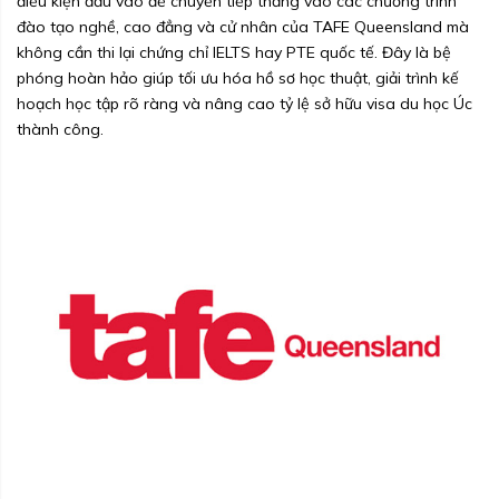
điều kiện đầu vào để chuyển tiếp thẳng vào các chương trình
đào tạo nghề, cao đẳng và cử nhân của TAFE Queensland mà
không cần thi lại chứng chỉ IELTS hay PTE quốc tế. Đây là bệ
phóng hoàn hảo giúp tối ưu hóa hồ sơ học thuật, giải trình kế
hoạch học tập rõ ràng và nâng cao tỷ lệ sở hữu visa du học Úc
thành công.