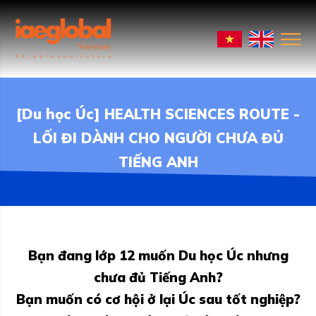
[Du học Úc] HEALTH SCIENCES ROUTE -
LỐI ĐI DÀNH CHO NGƯỜI CHƯA ĐỦ
TIẾNG ANH
Bạn đang lớp 12 muốn Du học Úc nhưng
chưa đủ Tiếng Anh?
Bạn muốn có cơ hội ở lại Úc sau tốt nghiệp?