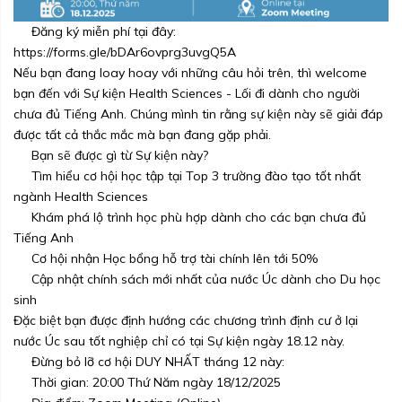
Đăng ký miễn phí tại đây:
https://forms.gle/bDAr6ovprg3uvgQ5A
Nếu bạn đang loay hoay với những câu hỏi trên, thì welcome
bạn đến với Sự kiện Health Sciences - Lối đi dành cho người
chưa đủ Tiếng Anh. Chúng mình tin rằng sự kiện này sẽ giải đáp
được tất cả thắc mắc mà bạn đang gặp phải.
Bạn sẽ được gì từ Sự kiện này?
Tìm hiểu cơ hội học tập tại Top 3 trường đào tạo tốt nhất
ngành Health Sciences
Khám phá lộ trình học phù hợp dành cho các bạn chưa đủ
Tiếng Anh
Cơ hội nhận Học bổng hỗ trợ tài chính lên tới 50%
Cập nhật chính sách mới nhất của nước Úc dành cho Du học
sinh
Đặc biệt bạn được định hướng các chương trình định cư ở lại
nước Úc sau tốt nghiệp chỉ có tại Sự kiện ngày 18.12 này.
Đừng bỏ lỡ cơ hội DUY NHẤT tháng 12 này:
Thời gian: 20:00 Thứ Năm ngày 18/12/2025