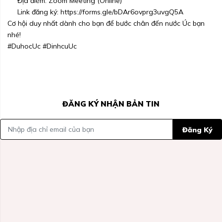
Địa điểm: Zoom Meeting (Online)
Link đăng ký:
https://forms.gle/bDAr6ovprg3uvgQ5A
Cơ hội duy nhất dành cho bạn để bước chân đến nước Úc bạn
nhé!
#DuhocUc
#DinhcuUc
ĐĂNG KÝ NHẬN BẢN TIN
Đăng Ký