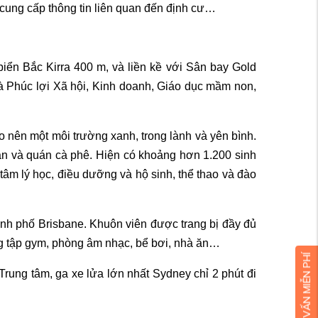
 cung cấp thông tin liên quan đến định cư…
iển Bắc Kirra 400 m, và liền kề với Sân bay Gold
và Phúc lợi Xã hội, Kinh doanh, Giáo dục mầm non,
 nên một môi trường xanh, trong lành và yên bình.
n ăn và quán cà phê. Hiện có khoảng hơn 1.200 sinh
 tâm lý học, điều dưỡng và hộ sinh, thể thao và đào
ành phố Brisbane. Khuôn viên được trang bị đầy đủ
òng tập gym, phòng âm nhạc, bể bơi, nhà ăn…
ung tâm, ga xe lửa lớn nhất Sydney chỉ 2 phút đi