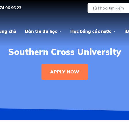
74 96 96 23
ang chủ
Bản tin du học
Học bổng các nước
iB
Southern Cross University
APPLY NOW