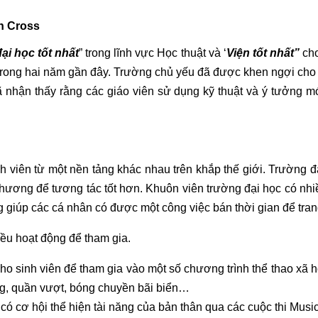
n Cross
ại học tốt nhất
” trong lĩnh vực Học thuật và ‘
Viện tốt nhất”
cho
trong hai năm gần đây. Trường chủ yếu đã được khen ngợi cho 
đã nhận thấy rằng các giáo viên sử dụng kỹ thuật và ý tưởng m
 viên từ một nền tảng khác nhau trên khắp thế giới. Trường đ
phương để tương tác tốt hơn. Khuôn viên trường đại học có nhi
giúp các cá nhân có được một công việc bán thời gian để trang 
iều hoạt động để tham gia.
ho sinh viên để tham gia vào một số chương trình thể thao xã h
ng, quần vượt, bóng chuyền bãi biển…
có cơ hội thể hiện tài năng của bản thân qua các cuộc thi Musi