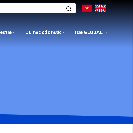
estie
Du học các nước
iae GLOBAL