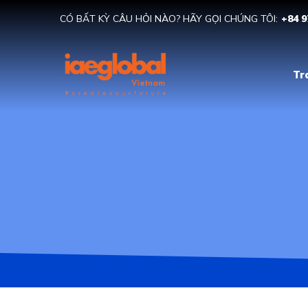
CÓ BẤT KỲ CÂU HỎI NÀO? HÃY GỌI CHÚNG TÔI:
+84 9
Tr