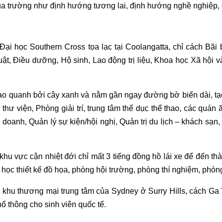
 của trường như định hướng tương lai, định hướng nghề nghiệp,
i học Southern Cross tọa lạc tại Coolangatta, chỉ cách Bãi b
t, Điều dưỡng, Hộ sinh, Lao động trị liệu, Khoa học Xã hội 
o quanh bởi cây xanh và nằm gần ngay đường bờ biển dài, tạo
hư viện, Phòng giải trí, trung tâm thể dục thể thao, các quá
doanh, Quản lý sự kiện/hội nghị, Quản trị du lịch – khách sạn,
u vực cận nhiệt đới chỉ mất 3 tiếng đồng hồ lái xe để đến th
nh học thiết kế đồ họa, phòng hội trường, phòng thí nghiệm, ph
hu thương mại trung tâm của Sydney ở Surry Hills, cách Ga Tr
 thông cho sinh viên quốc tế.