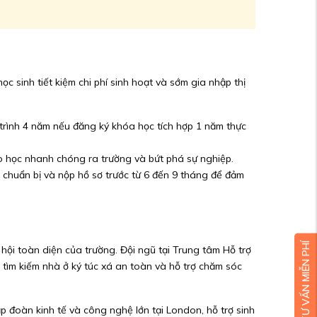
ọc sinh tiết kiệm chi phí sinh hoạt và sớm gia nhập thị
 trình 4 năm nếu đăng ký khóa học tích hợp 1 năm thực
ao học nhanh chóng ra trường và bứt phá sự nghiệp.
 chuẩn bị và nộp hồ sơ trước từ 6 đến 9 tháng để đảm
ĐẶT LỊCH TƯ VẤN MIỄN PHÍ
hội toàn diện của trường. Đội ngũ tại Trung tâm Hỗ trợ
 tìm kiếm nhà ở ký túc xá an toàn và hỗ trợ chăm sóc
ập đoàn kinh tế và công nghệ lớn tại London, hỗ trợ sinh