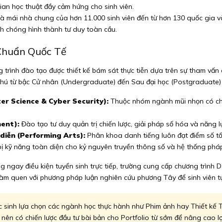
gian học thuật đầy cảm hứng cho sinh viên.
à mái nhà chung của hơn 11.000 sinh viên đến từ hơn 130 quốc gia và 
h chóng hình thành tư duy toàn cầu.
Chuẩn Quốc Tế
g trình đào tạo được thiết kế bám sát thực tiễn dựa trên sự tham vấ
hú từ bậc Cử nhân (Undergraduate) đến Sau đại học (Postgraduate) t
r Science & Cyber Security):
Thuộc nhóm ngành mũi nhọn có chấ
ent):
Đào tạo tư duy quản trị chiến lược, giải pháp số hóa và năng 
diễn (Performing Arts):
Phân khoa danh tiếng luôn đạt điểm số tối
ị kỹ năng toàn diện cho kỷ nguyên truyền thông số và hệ thống pháp 
g ngay điều kiện tuyển sinh trực tiếp, trường cung cấp chương trình 
àm quen với phương pháp luận nghiên cứu phương Tây để sinh viên tự 
c sinh lựa chọn các ngành học thực hành như Phim ảnh hay Thiết kế T
 nên có chiến lược đầu tư bài bản cho Portfolio từ sớm để nâng cao lợ