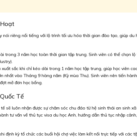
 Hoạt
i riêng nổi tiếng với lộ trình tối ưu hóa thời gian đào tạo, giúp du h
i trong 3 năm học toàn thời gian tập trung. Sinh viên có thể chọn lộ
ustry).
xuất sắc khi chỉ kéo dài trong 1 năm học tập trung, giúp học viên c
ớn nhất vào Tháng 9 hàng năm (Kỳ mùa Thu). Sinh viên nên tiến hành
c đợt mở đơn học bổng.
 Quốc Tế
tế sẽ luôn nhận được sự chăm sóc chu đáo từ hệ sinh thái an sinh xã 
ành tư vấn về thủ tục visa du học Anh, hướng dẫn thủ tục nhập cảnh,
định kỳ tổ chức các buổi hội chợ việc làm kết nối trực tiếp với các t