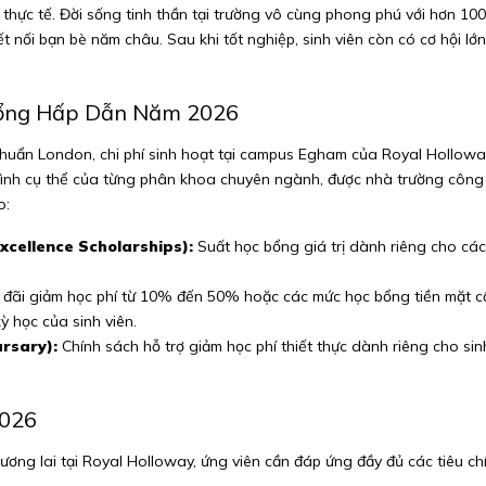
thực tế. Đời sống tinh thần tại trường vô cùng phong phú với hơn 100 
 nối bạn bè năm châu. Sau khi tốt nghiệp, sinh viên còn có cơ hội lớn
 Bổng Hấp Dẫn Năm 2026
uẩn London, chi phí sinh hoạt tại campus Egham của Royal Holloway 
rình cụ thể của từng phân khoa chuyên ngành, được nhà trường công k
o:
xcellence Scholarships):
Suất học bổng giá trị dành riêng cho các 
.
đãi giảm học phí từ 10% đến 50% hoặc các mức học bổng tiền mặt cố
ỳ học của sinh viên.
rsary):
Chính sách hỗ trợ giảm học phí thiết thực dành riêng cho sin
2026
ơng lai tại Royal Holloway, ứng viên cần đáp ứng đầy đủ các tiêu chí