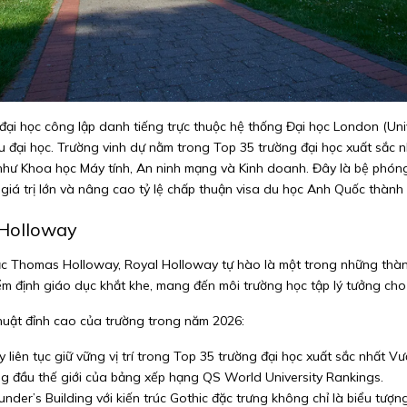
 đại học công lập danh tiếng trực thuộc hệ thống Đại học London (Un
 đại học. Trường vinh dự nằm trong Top 35 trường đại học xuất sắc n
n như Khoa học Máy tính, An ninh mạng và Kinh doanh. Đây là bệ phón
 giá trị lớn và nâng cao tỷ lệ chấp thuận visa du học Anh Quốc thành
 Holloway
ạc Thomas Holloway, Royal Holloway tự hào là một trong những thành 
ểm định giáo dục khắt khe, mang đến môi trường học tập lý tưởng cho 
huật đỉnh cao của trường trong năm 2026:
liên tục giữ vững vị trí trong Top 35 trường đại học xuất sắc nhất
g đầu thế giới của bảng xếp hạng QS World University Rankings.
der’s Building với kiến trúc Gothic đặc trưng không chỉ là biểu tượn