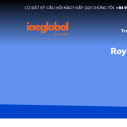
CÓ BẤT KỲ CÂU HỎI NÀO? HÃY GỌI CHÚNG TÔI:
+84 9
Tr
Roy