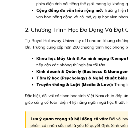
phim điện ảnh nổi tiếng thế giới, mang lại không 
Cộng đồng đa văn hóa rộng mở:
Trường hiện l
văn hóa năng động và cởi mở, giúp học viên nhan
2. Chương Trình Học Đa Dạng Và Đạt 
Tại Royal Holloway, University of London, khung chươn
lớn. Trường cung cấp hơn 200 chương trình học phong p
Khoa học Máy tính & An ninh mạng (Compute
tiếp cận các phòng thí nghiệm tối tân.
Kinh doanh & Quản lý (Business & Managem
Tâm lý học (Psychology) & Nghệ thuật biểu 
Truyền thông & Luật (Media & Law):
Trang b
Đặc biệt, đối với các bạn học sinh Việt Nam chưa đáp ứn
giúp củng cố toàn diện 4 kỹ năng ngôn ngữ học thuật, l
Lưu ý quan trọng từ hội đồng cố vấn:
Đối với họ
phẩm cá nhân sắc nét là yếu tố quyết định. Sinh viên