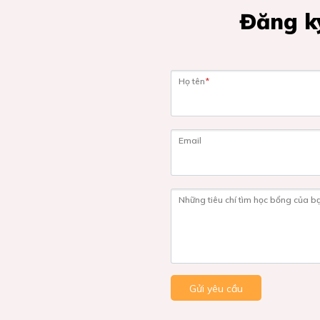
Đăng ký
Họ tên
*
Email
Những tiêu chí tìm học bổng của b
Gửi yêu cầu