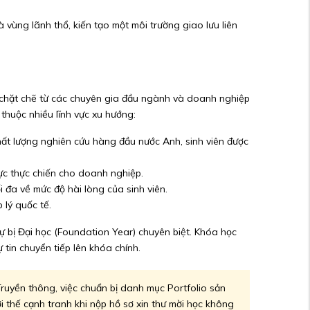
vùng lãnh thổ, kiến tạo một môi trường giao lưu liên
n chặt chẽ từ các chuyên gia đầu ngành và doanh nghiệp
huộc nhiều lĩnh vực xu hướng:
t lượng nghiên cứu hàng đầu nước Anh, sinh viên được
lực thực chiến cho doanh nghiệp.
 đa về mức độ hài lòng của sinh viên.
lý quốc tế.
Dự bị Đại học (Foundation Year) chuyên biệt. Khóa học
tin chuyển tiếp lên khóa chính.
ruyền thông, việc chuẩn bị danh mục Portfolio sản
i thế cạnh tranh khi nộp hồ sơ xin thư mời học không