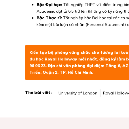
Bậc Đại học:
Tốt nghiệp THPT với điểm trung bình
Academic đạt từ 6.5 trở lên (không có kỹ năng th
Bậc Thạc sĩ:
Tốt nghiệp bậc Đại học tại các cơ s
kèm một bài luận cá nhân (Personal Statement) chỉn
Kiến tạo bệ phóng vững chắc cho tương lai toà
du học Royal Holloway mới nhất, đăng ký làm bà
96 96 23. Địa chỉ văn phòng đại diện: Tầng 6, A
Triều, Quận 1, TP. Hồ Chí Minh.
Thẻ bài viết:
University of London
Royal Hollow