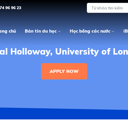
74 96 96 23
ang chủ
Bản tin du học
Học bổng các nước
iB
al Holloway, University of Lo
APPLY NOW