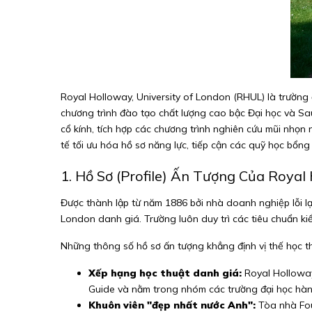
Royal Holloway, University of London (RHUL) là trường
chương trình đào tạo chất lượng cao bậc Đại học và Sau
cổ kính, tích hợp các chương trình nghiên cứu mũi nhọ
tế tối ưu hóa hồ sơ năng lực, tiếp cận các quỹ học bổng
1. Hồ Sơ (Profile) Ấn Tượng Của Royal
Được thành lập từ năm 1886 bởi nhà doanh nghiệp lỗi l
London danh giá. Trường luôn duy trì các tiêu chuẩn ki
Những thông số hồ sơ ấn tượng khẳng định vị thế học t
Xếp hạng học thuật danh giá:
Royal Holloway 
Guide và nằm trong nhóm các trường đại học hàn
Khuôn viên "đẹp nhất nước Anh":
Tòa nhà Foun