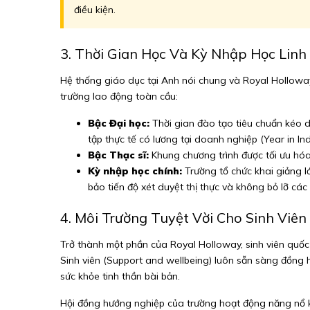
điều kiện.
3. Thời Gian Học Và Kỳ Nhập Học Linh
Hệ thống giáo dục tại Anh nói chung và Royal Holloway nó
trường lao động toàn cầu:
Bậc Đại học:
Thời gian đào tạo tiêu chuẩn kéo dà
tập thực tế có lương tại doanh nghiệp (Year in Ind
Bậc Thạc sĩ:
Khung chương trình được tối ưu hóa 
Kỳ nhập học chính:
Trường tổ chức khai giảng l
bảo tiến độ xét duyệt thị thực và không bỏ lỡ cá
4. Môi Trường Tuyệt Vời Cho Sinh Viên
Trở thành một phần của Royal Holloway, sinh viên quốc 
Sinh viên (Support and wellbeing) luôn sẵn sàng đồng h
sức khỏe tinh thần bài bản.
Hội đồng hướng nghiệp của trường hoạt động năng nổ khi 