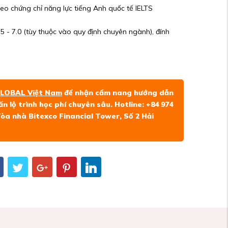
heo chứng chỉ năng lực tiếng Anh quốc tế IELTS
5 - 7.0 (tùy thuộc vào quy định chuyên ngành), đính
GLOBAL Việt Nam
để nhận cẩm nang hướng dẫn
 lộ trình học phí chuyên sâu. Hotline: +84 974
 Tòa nhà Bitexco Financial Tower, Số 2 Hải