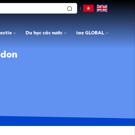
estie
Du học các nước
iae GLOBAL
ndon