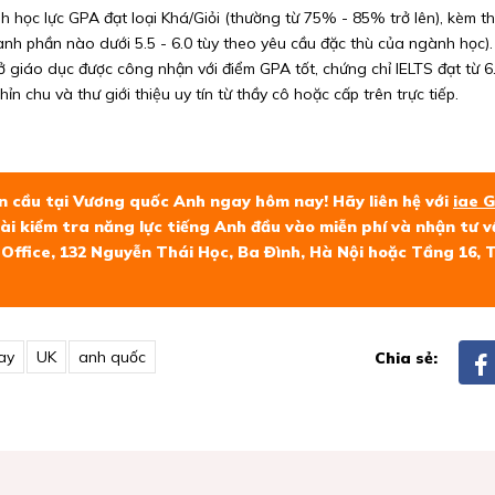
 học lực GPA đạt loại Khá/Giỏi (thường từ 75% - 85% trở lên), kèm t
ành phần nào dưới 5.5 - 6.0 tùy theo yêu cầu đặc thù của ngành học).
ở giáo dục được công nhận với điểm GPA tốt, chứng chỉ IELTS đạt từ 6.
 chu và thư giới thiệu uy tín từ thầy cô hoặc cấp trên trực tiếp.
n cầu tại Vương quốc Anh ngay hôm nay! Hãy liên hệ với
iae 
i kiểm tra năng lực tiếng Anh đầu vào miễn phí và nhận tư vấn
Z Office, 132 Nguyễn Thái Học, Ba Đình, Hà Nội hoặc Tầng 16,
ay
UK
anh quốc
Chia sẻ: