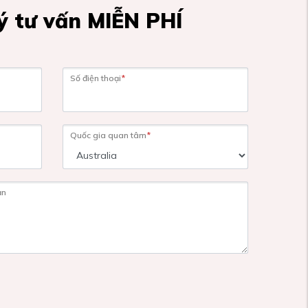
 tư vấn MIỄN PHÍ
Số điện thoại
*
Quốc gia quan tâm
*
ạn