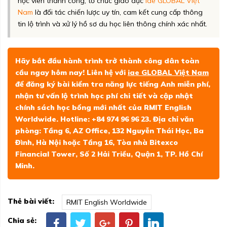
học viên thành công, tổ chức giáo dục
iae GLOBAL Việt
Nam
là đối tác chiến lược uy tín, cam kết cung cấp thông
tin lộ trình và xử lý hồ sơ du học liên thông chính xác nhất.
Hãy bắt đầu hành trình trở thành công dân toàn
cầu ngay hôm nay! Liên hệ với
iae GLOBAL Việt Nam
để đăng ký bài kiểm tra năng lực tiếng Anh miễn phí,
nhận tư vấn lộ trình học phí chi tiết và cập nhật
chính sách học bổng mới nhất của RMIT English
Worldwide. Hotline: +84 974 96 96 23. Địa chỉ văn
phòng: Tầng 6, AZ Office, 132 Nguyễn Thái Học, Ba
Đình, Hà Nội hoặc Tầng 16, Tòa nhà Bitexco
Financial Tower, Số 2 Hải Triều, Quận 1, TP. Hồ Chí
Minh.
Thẻ bài viết:
RMIT English Worldwide
Chia sẻ: