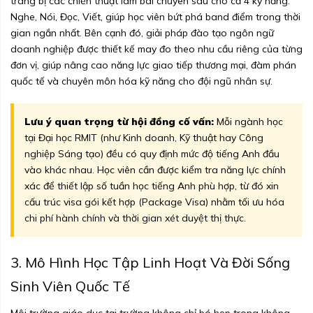
trang bị các chiến thuật làm bài chuyên sâu cho cả 4 kỹ năng:
Nghe, Nói, Đọc, Viết, giúp học viên bứt phá band điểm trong thời
gian ngắn nhất. Bên cạnh đó, giải pháp đào tạo ngôn ngữ
doanh nghiệp được thiết kế may đo theo nhu cầu riêng của từng
đơn vị, giúp nâng cao năng lực giao tiếp thương mại, đàm phán
quốc tế và chuyên môn hóa kỹ năng cho đội ngũ nhân sự.
Lưu ý quan trọng từ hội đồng cố vấn:
Mỗi ngành học
tại Đại học RMIT (như Kinh doanh, Kỹ thuật hay Công
nghiệp Sáng tạo) đều có quy định mức độ tiếng Anh đầu
vào khác nhau. Học viên cần được kiểm tra năng lực chính
xác để thiết lập số tuần học tiếng Anh phù hợp, từ đó xin
cấu trúc visa gói kết hợp (Package Visa) nhằm tối ưu hóa
chi phí hành chính và thời gian xét duyệt thị thực.
3. Mô Hình Học Tập Linh Hoạt Và Đời Sống
Sinh Viên Quốc Tế