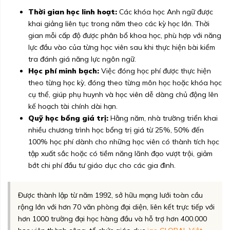
Thời gian học linh hoạt:
Các khóa học Anh ngữ được
khai giảng liên tục trong năm theo các kỳ học lớn. Thời
gian mỗi cấp độ được phân bổ khoa học, phù hợp với năng
lực đầu vào của từng học viên sau khi thực hiện bài kiểm
tra đánh giá năng lực ngôn ngữ.
Học phí minh bạch:
Việc đóng học phí được thực hiện
theo từng học kỳ, đóng theo từng môn học hoặc khóa học
cụ thể, giúp phụ huynh và học viên dễ dàng chủ động lên
kế hoạch tài chính dài hạn.
Quỹ học bổng giá trị:
Hằng năm, nhà trường triển khai
nhiều chương trình học bổng trị giá từ 25%, 50% đến
100% học phí dành cho những học viên có thành tích học
tập xuất sắc hoặc có tiềm năng lãnh đạo vượt trội, giảm
bớt chi phí đầu tư giáo dục cho các gia đình.
Được thành lập từ năm 1992, sở hữu mạng lưới toàn cầu
rộng lớn với hơn 70 văn phòng đại diện, liên kết trực tiếp với
hơn 1000 trường đại học hàng đầu và hỗ trợ hơn 400.000