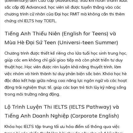
(Elementary) đến Cao cấp (Advanced). Sau khi hoàn thành xuất
sắc cấp độ Advanced, học viên sẽ được tuyển thẳng vào các
chương trình cử nhân của Đại học RMIT mà không cần thi thêm
chứng chỉ IELTS hay TOEFL.
Tiếng Anh Thiếu Niên (English for Teens) và
Mùa Hè Đại Sứ Teen (Universi-teen Summer)
Chương trình được thiết kế riêng cho lứa tuổi học sinh trung học,
giúp các em không chỉ giỏi giao tiếp mà còn phát triển tư duy
thuật học. Học viên được rèn luyện khả năng thuyết trình, làm
việc nhóm và hình thành tư duy phản biện sắc bén. Khóa học hè
độc đáo kết hợp giữa nâng cao năng lực ngôn ngữ và các hoạt
động trải nghiệm thực tế, giúp các bạn trẻ tích lũy kỹ năng sống
trong môi trường năng động.
Lộ Trình Luyện Thi IELTS (IELTS Pathway) và
Tiếng Anh Doanh Nghiệp (Corporate English)
Khóa học IELTS tập trung tối ưu hóa điểm số thông qua việc