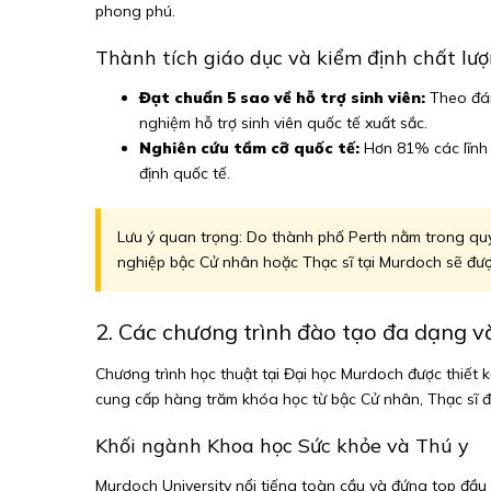
phong phú.
Thành tích giáo dục và kiểm định chất lư
Đạt chuẩn 5 sao về hỗ trợ sinh viên:
Theo đán
nghiệm hỗ trợ sinh viên quốc tế xuất sắc.
Nghiên cứu tầm cỡ quốc tế:
Hơn 81% các lĩnh 
định quốc tế.
Lưu ý quan trọng: Do thành phố Perth nằm trong quy 
nghiệp bậc Cử nhân hoặc Thạc sĩ tại Murdoch sẽ được 
2. Các chương trình đào tạo đa dạng v
Chương trình học thuật tại Đại học Murdoch được thiết k
cung cấp hàng trăm khóa học từ bậc Cử nhân, Thạc sĩ đ
Khối ngành Khoa học Sức khỏe và Thú y
Murdoch University nổi tiếng toàn cầu và đứng top đầu 