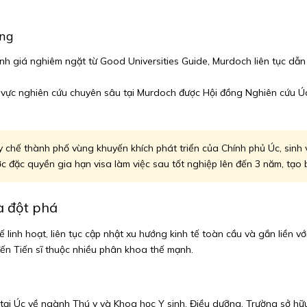
ợng
h giá nghiêm ngặt từ Good Universities Guide, Murdoch liên tục dẫn 
vực nghiên cứu chuyên sâu tại Murdoch được Hội đồng Nghiên cứu Úc
chế thành phố vùng khuyến khích phát triển của Chính phủ Úc, sinh v
đặc quyền gia hạn visa làm việc sau tốt nghiệp lên đến 3 năm, tạo bư
à đột phá
ế linh hoạt, liên tục cập nhật xu hướng kinh tế toàn cầu và gắn liền v
ến Tiến sĩ thuộc nhiều phân khoa thế mạnh.
tại Úc về ngành Thú y và Khoa học Y sinh, Điều dưỡng. Trường sở hữu