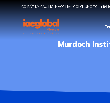
CÓ BẤT KỲ CÂU HỎI NÀO? HÃY GỌI CHÚNG TÔI:
+84 9
Tr
Murdoch Insti