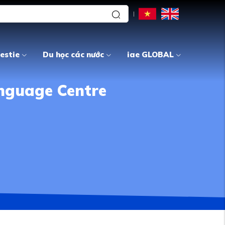
estie
Du học các nước
iae GLOBAL
anguage Centre