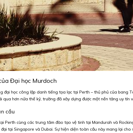
 của Đại học Murdoch
g đại học công lập danh tiếng tọa lạc tại Perth – thủ phủ của bang 
Trải qua hơn nửa thế kỷ, trường đã xây dựng được một nền tảng uy tín
àn cầu
 tại Perth cùng các trung tâm đào tạo vệ tinh tại Mandurah và Rock
đại tại Singapore và Dubai. Sự hiện diện toàn cầu này mang lại cho s