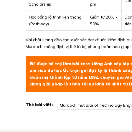
Dàn
Scholarship
phí
Học bổng lộ trình liên thông
Giảm từ 20% -
Dàn
(Pathway)
50%
tiếp
Với chất lượng đào tạo xuất sắc đạt chuẩn kiểm định q
Murdoch khẳng định vị thế là bệ phóng hoàn hảo giúp họ
Để được hỗ trợ làm bài test tiếng Anh xếp lớp 
xin visa du học Úc trọn gói đạt tỷ lệ thành cô
đoàn mẹ thành lập từ năm 1992, chuyên gia Ale
dựng giải pháp lộ trình tối ưu kinh tế nhất từ Đ
Thẻ bài viết:
Murdoch Institute of Technology Eng