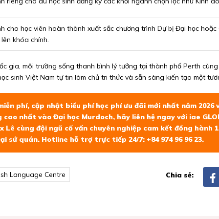
h riêng cho du học sinh đăng ký các khối ngành chọn lọc như Kinh doa
h cho học viên hoàn thành xuất sắc chương trình Dự bị Đại học hoặc C
 lên khóa chính.
uốc gia, môi trường sống thanh bình lý tưởng tại thành phố Perth cù
c sinh Việt Nam tự tin làm chủ tri thức và sẵn sàng kiến tạo một tươn
miễn phí, cập nhật biểu phí học phí ưu đãi mới nhất năm 2026 
ng cao nhất vào Đại học Murdoch, hãy liên hệ ngay với
iae GLO
x Lê cùng đội ngũ cố vấn chuyên nghiệp cam kết đồng hành 1:
ại sứ quán. Hotline hỗ trợ trực tiếp 24/7: +84 974 96 96 23.
lish Language Centre
Chia sẻ: