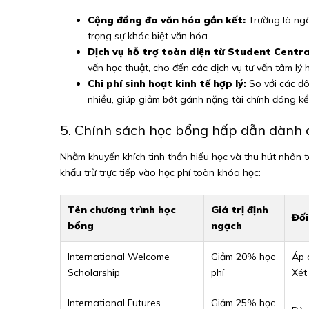
Cộng đồng đa văn hóa gắn kết:
Trường là ngô
trọng sự khác biệt văn hóa.
Dịch vụ hỗ trợ toàn diện từ Student Centra
vấn học thuật, cho đến các dịch vụ tư vấn tâm lý
Chi phí sinh hoạt kinh tế hợp lý:
So với các đô 
nhiều, giúp giảm bớt gánh nặng tài chính đáng kể
5. Chính sách học bổng hấp dẫn dành 
Nhằm khuyến khích tinh thần hiếu học và thu hút nhân tà
khấu trừ trực tiếp vào học phí toàn khóa học:
Tên chương trình học
Giá trị định
Đối
bổng
ngạch
International Welcome
Giảm 20% học
Áp 
Scholarship
phí
Xét
International Futures
Giảm 25% học