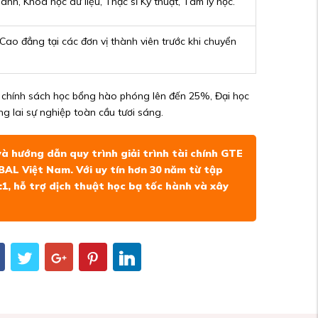
nh, Khoa học dữ liệu, Thạc sĩ Kỹ thuật, Tâm lý học.
ao đẳng tại các đơn vị thành viên trước khi chuyển
ng chính sách học bổng hào phóng lên đến 25%, Đại học
g lai sự nghiệp toàn cầu tươi sáng.
và hướng dẫn quy trình giải trình tài chính GTE
BAL Việt Nam
. Với uy tín hơn 30 năm từ tập
1, hỗ trợ dịch thuật học bạ tốc hành và xây