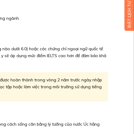
ĐẶT LỊCH TƯ VẤN MIỄN PHÍ
ừng ngành.
ng nào dưới 6.0) hoặc các chứng chỉ ngoại ngữ quốc tế
ú y sẽ áp dụng mức điểm IELTS cao hơn để đảm bảo khả
ải được hoàn thành trong vòng 2 năm trước ngày nhập
học tập hoặc làm việc trong môi trường sử dụng tiếng
 phong cách sống cân bằng lý tưởng của nước Úc hằng