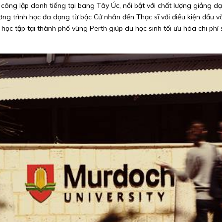
 công lập danh tiếng tại bang Tây Úc, nổi bật với chất lượng giảng d
ơng trình học đa dạng từ bậc Cử nhân đến Thạc sĩ với điều kiện đầu và
c tập tại thành phố vùng Perth giúp du học sinh tối ưu hóa chi phí s