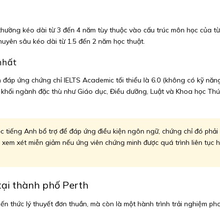
thường kéo dài từ 3 đến 4 năm tùy thuộc vào cấu trúc môn học của t
huyên sâu kéo dài từ 1.5 đến 2 năm học thuật.
nhất
ần đáp ứng chứng chỉ IELTS Academic tối thiểu là 6.0 (không có kỹ nă
ố khối ngành đặc thù như Giáo dục, Điều dưỡng, Luật và Khoa học Th
c tiếng Anh bổ trợ để đáp ứng điều kiện ngôn ngữ, chứng chỉ đó ph
c xem xét miễn giảm nếu ứng viên chứng minh được quá trình liên tục 
 tại thành phố Perth
kiến thức lý thuyết đơn thuần, mà còn là một hành trình trải nghiệm