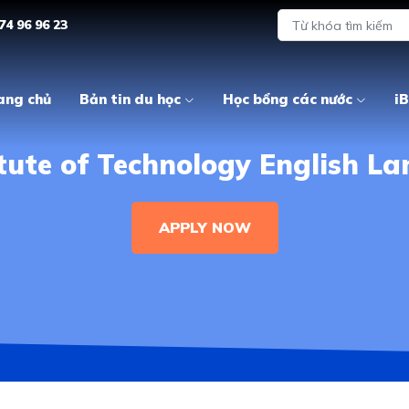
74 96 96 23
ang chủ
Bản tin du học
Học bổng các nước
iB
tute of Technology English L
APPLY NOW