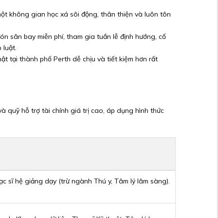
ột không gian học xá sôi động, thân thiện và luôn tôn
ón sân bay miễn phí, tham gia tuần lễ định hướng, cố
 luật.
t tại thành phố Perth dễ chịu và tiết kiệm hơn rất
 quỹ hỗ trợ tài chính giá trị cao, áp dụng hình thức
c sĩ hệ giảng dạy (trừ ngành Thú y, Tâm lý lâm sàng).