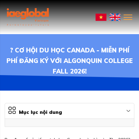
? CƠ HỘI DU HỌC CANADA - MIỄN PHÍ
PHÍ ĐĂNG KÝ VỚI ALGONQUIN COLLEGE
FALL 2026!
Mục lục nội dung