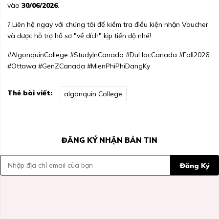
vào
30/06/2026
.
? Liên hệ ngay với chúng tôi để kiểm tra điều kiện nhận Voucher
và được hỗ trợ hồ sơ "về đích" kịp tiến độ nhé!
#AlgonquinCollege #StudyInCanada #DuHocCanada #Fall2026
#Ottawa #GenZCanada #MienPhiPhiDangKy
Thẻ bài viết:
algonquin College
ĐĂNG KÝ NHẬN BẢN TIN
Đăng Ký