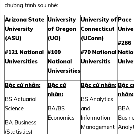
chương trình sau nhé:
Arizona State
University
University of
Pace
University
of Oregon
Connecticut
Unive
(ASU)
(UO)
(UConn)
#266
#121 National
#109
#70 National
Natio
Universities
National
Universitis
Unive
Universities
Bậc cử nhân:
Bậc cử
Bậc cử nhân:
Bậc c
nhân:
nhân:
BS Actuarial
BS Analytics
Science
BA/BS
and
BBA
Economics
Information
Busin
BA Business
Management
Analyt
(Statistics)