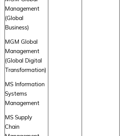
Management
(Global
Business)
MGM Global
Management
(Global Digital
Transformation)
MS Information
Systems
Management
MS Supply
Chain