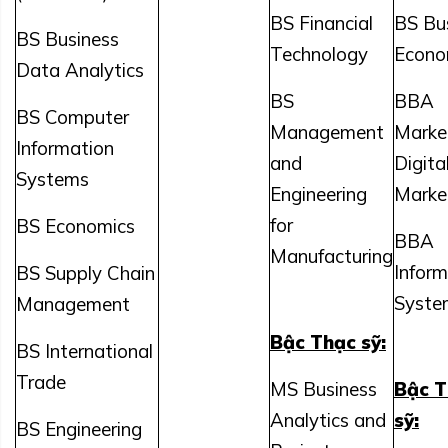
BS Financial
BS Bu
BS Business
Technology
Econo
Data Analytics
BS
BBA
BS Computer
Management
Market
Information
and
Digita
Systems
Engineering
Marke
for
BS Economics
BBA
Manufacturing
Inform
BS Supply Chain
Syste
Management
Bậc Thạc sỹ:
BS International
Trade
MS Business
Bậc T
Analytics and
sỹ:
BS Engineering