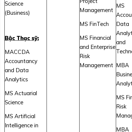
Project
Science
MS
Management
(Business)
Accou
MS FinTech
Data
Analyt
MS Financial
Bậc Thạc sỹ:
and
and Enterprise
Techn
MACCDA
Risk
Accountancy
Management
MBA
and Data
Busin
Analytics
Analyt
MS Actuarial
MS Fin
Science
Risk
Mana
MS Artificial
Intelligence in
MBA