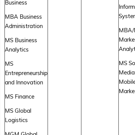
Business
Inform
Syste
MBA Business
Administration
MBA/
Marke
MS Business
Analyt
Analytics
MS So
MS
Media
Entrepreneurship
Mobil
and Innovation
Marke
MS Finance
MS Global
Logistics
MGM Global