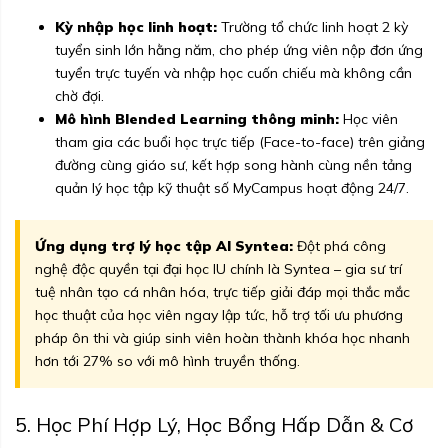
Kỳ nhập học linh hoạt:
Trường tổ chức linh hoạt 2 kỳ
tuyển sinh lớn hằng năm, cho phép ứng viên nộp đơn ứng
tuyển trực tuyến và nhập học cuốn chiếu mà không cần
chờ đợi.
Mô hình Blended Learning thông minh:
Học viên
tham gia các buổi học trực tiếp (Face-to-face) trên giảng
đường cùng giáo sư, kết hợp song hành cùng nền tảng
quản lý học tập kỹ thuật số MyCampus hoạt động 24/7.
Ứng dụng trợ lý học tập AI Syntea:
Đột phá công
nghệ độc quyền tại đại học IU chính là Syntea – gia sư trí
tuệ nhân tạo cá nhân hóa, trực tiếp giải đáp mọi thắc mắc
học thuật của học viên ngay lập tức, hỗ trợ tối ưu phương
pháp ôn thi và giúp sinh viên hoàn thành khóa học nhanh
hơn tới 27% so với mô hình truyền thống.
5. Học Phí Hợp Lý, Học Bổng Hấp Dẫn & Cơ