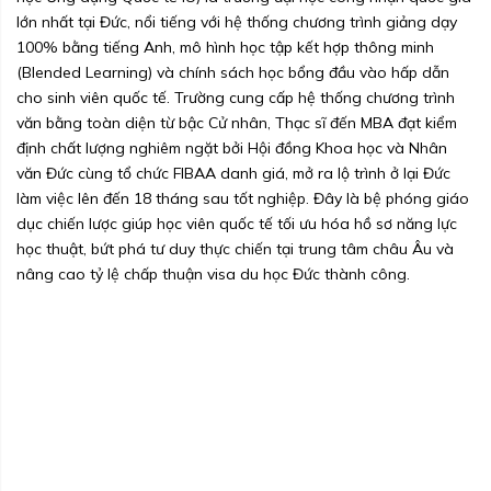
lớn nhất tại Đức, nổi tiếng với hệ thống chương trình giảng dạy
100% bằng tiếng Anh, mô hình học tập kết hợp thông minh
(Blended Learning) và chính sách học bổng đầu vào hấp dẫn
cho sinh viên quốc tế. Trường cung cấp hệ thống chương trình
văn bằng toàn diện từ bậc Cử nhân, Thạc sĩ đến MBA đạt kiểm
định chất lượng nghiêm ngặt bởi Hội đồng Khoa học và Nhân
văn Đức cùng tổ chức FIBAA danh giá, mở ra lộ trình ở lại Đức
làm việc lên đến 18 tháng sau tốt nghiệp. Đây là bệ phóng giáo
dục chiến lược giúp học viên quốc tế tối ưu hóa hồ sơ năng lực
học thuật, bứt phá tư duy thực chiến tại trung tâm châu Âu và
nâng cao tỷ lệ chấp thuận visa du học Đức thành công.