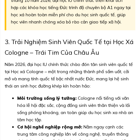
tháng 10 năm 2026, đại học IU chính thức triển khai tích
hợp các khóa học tiếng Đức trình độ chuyên bộ A1 ngay tại
học xá hoàn toàn miễn phí cho du học sinh quốc tế, giúp
học viên nhanh chóng xóa bỏ rào cản giao tiếp xã hội.
3. Trải Nghiệm Sinh Viên Quốc Tế tại Học Xá
Cologne – Trái Tim Của Châu Âu
Năm 2026, đại học IU chính thức chào đón tân sinh viên quốc tế
tại Học xá Cologne – một trong những thành phố sầm uất, cởi
mở và mang tính quốc tế bậc nhất nước Đức, mang lại hệ sinh
thái an sinh học đường khép kín hoàn hảo:
Môi trường sống lý tưởng:
Cologne nổi tiếng với văn
hóa lễ hội đặc sắc, cộng đồng sinh viên thân thiện và lối
sống phóng khoáng, an toàn giúp du học sinh xa nhà an
tâm học tập.
Cơ hội nghề nghiệp rộng mở:
Nằm ngay cạnh các
trung tâm công nghiệp lớn về công nghệ, truyền thông