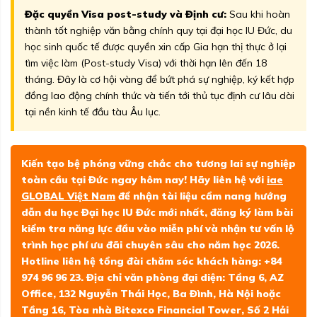
Đặc quyền Visa post-study và Định cư:
Sau khi hoàn
thành tốt nghiệp văn bằng chính quy tại đại học IU Đức, du
học sinh quốc tế được quyền xin cấp Gia hạn thị thực ở lại
tìm việc làm (Post-study Visa) với thời hạn lên đến 18
tháng. Đây là cơ hội vàng để bứt phá sự nghiệp, ký kết hợp
đồng lao động chính thức và tiến tới thủ tục định cư lâu dài
tại nền kinh tế đầu tàu Âu lục.
Kiến tạo bệ phóng vững chắc cho tương lai sự nghiệp
toàn cầu tại Đức ngay hôm nay! Hãy liên hệ với
iae
GLOBAL Việt Nam
để nhận tài liệu cẩm nang hướng
dẫn du học Đại học IU Đức mới nhất, đăng ký làm bài
kiểm tra năng lực đầu vào miễn phí và nhận tư vấn lộ
trình học phí ưu đãi chuyên sâu cho năm học 2026.
Hotline liên hệ tổng đài chăm sóc khách hàng: +84
974 96 96 23. Địa chỉ văn phòng đại diện: Tầng 6, AZ
Office, 132 Nguyễn Thái Học, Ba Đình, Hà Nội hoặc
Tầng 16, Tòa nhà Bitexco Financial Tower, Số 2 Hải