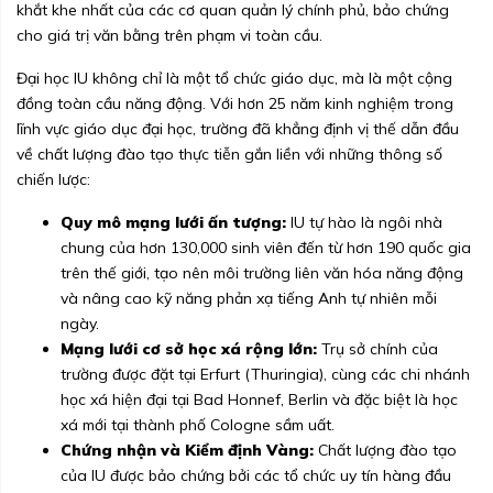
khắt khe nhất của các cơ quan quản lý chính phủ, bảo chứng
cho giá trị văn bằng trên phạm vi toàn cầu.
Đại học IU không chỉ là một tổ chức giáo dục, mà là một cộng
đồng toàn cầu năng động. Với hơn 25 năm kinh nghiệm trong
lĩnh vực giáo dục đại học, trường đã khẳng định vị thế dẫn đầu
về chất lượng đào tạo thực tiễn gắn liền với những thông số
chiến lược:
Quy mô mạng lưới ấn tượng:
IU tự hào là ngôi nhà
chung của hơn 130,000 sinh viên đến từ hơn 190 quốc gia
trên thế giới, tạo nên môi trường liên văn hóa năng động
và nâng cao kỹ năng phản xạ tiếng Anh tự nhiên mỗi
ngày.
Mạng lưới cơ sở học xá rộng lớn:
Trụ sở chính của
trường được đặt tại Erfurt (Thuringia), cùng các chi nhánh
học xá hiện đại tại Bad Honnef, Berlin và đặc biệt là học
xá mới tại thành phố Cologne sầm uất.
Chứng nhận và Kiểm định Vàng:
Chất lượng đào tạo
của IU được bảo chứng bởi các tổ chức uy tín hàng đầu