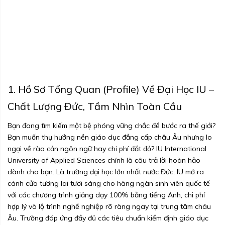
1. Hồ Sơ Tổng Quan (Profile) Về Đại Học IU –
Chất Lượng Đức, Tầm Nhìn Toàn Cầu
Bạn đang tìm kiếm một bệ phóng vững chắc để bước ra thế giới?
Bạn muốn thụ hưởng nền giáo dục đẳng cấp châu Âu nhưng lo
ngại về rào cản ngôn ngữ hay chi phí đắt đỏ? IU International
University of Applied Sciences chính là câu trả lời hoàn hảo
dành cho bạn. Là trường đại học lớn nhất nước Đức, IU mở ra
cánh cửa tương lai tươi sáng cho hàng ngàn sinh viên quốc tế
với các chương trình giảng dạy 100% bằng tiếng Anh, chi phí
hợp lý và lộ trình nghề nghiệp rõ ràng ngay tại trung tâm châu
Âu. Trường đáp ứng đầy đủ các tiêu chuẩn kiểm định giáo dục