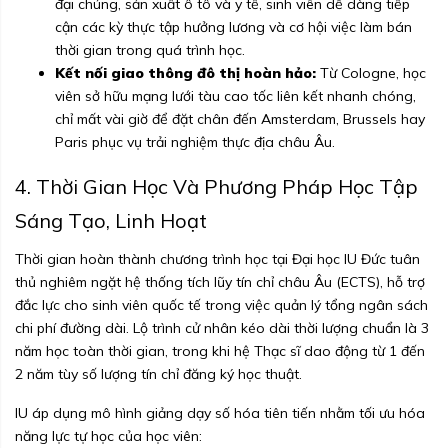
đại chúng, sản xuất ô tô và y tế, sinh viên dễ dàng tiếp
cận các kỳ thực tập hưởng lương và cơ hội việc làm bán
thời gian trong quá trình học.
Kết nối giao thông đô thị hoàn hảo:
Từ Cologne, học
viên sở hữu mạng lưới tàu cao tốc liên kết nhanh chóng,
chỉ mất vài giờ để đặt chân đến Amsterdam, Brussels hay
Paris phục vụ trải nghiệm thực địa châu Âu.
4. Thời Gian Học Và Phương Pháp Học Tập
Sáng Tạo, Linh Hoạt
Thời gian hoàn thành chương trình học tại Đại học IU Đức tuân
thủ nghiêm ngặt hệ thống tích lũy tín chỉ châu Âu (ECTS), hỗ trợ
đắc lực cho sinh viên quốc tế trong việc quản lý tổng ngân sách
chi phí đường dài. Lộ trình cử nhân kéo dài thời lượng chuẩn là 3
năm học toàn thời gian, trong khi hệ Thạc sĩ dao động từ 1 đến
2 năm tùy số lượng tín chỉ đăng ký học thuật.
IU áp dụng mô hình giảng dạy số hóa tiên tiến nhằm tối ưu hóa
năng lực tự học của học viên: