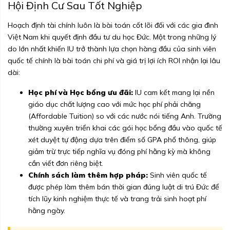
Hội Định Cư Sau Tốt Nghiệp
Hoạch định tài chính luôn là bài toán cốt lõi đối với các gia đình
Việt Nam khi quyết định đầu tư du học Đức. Một trong những lý
do lớn nhất khiến IU trở thành lựa chọn hàng đầu của sinh viên
quốc tế chính là bài toán chi phí và giá trị lợi ích ROI nhận lại lâu
dài:
Học phí và Học bổng ưu đãi:
IU cam kết mang lại nền
giáo dục chất lượng cao với mức học phí phải chăng
(Affordable Tuition) so với các nước nói tiếng Anh. Trường
thường xuyên triển khai các gói học bổng đầu vào quốc tế
xét duyệt tự động dựa trên điểm số GPA phổ thông, giúp
giảm trừ trực tiếp nghĩa vụ đóng phí hằng kỳ mà không
cần viết đơn riêng biệt.
Chính sách làm thêm hợp pháp:
Sinh viên quốc tế
được phép làm thêm bán thời gian đúng luật di trú Đức để
tích lũy kinh nghiệm thực tế và trang trải sinh hoạt phí
hằng ngày.