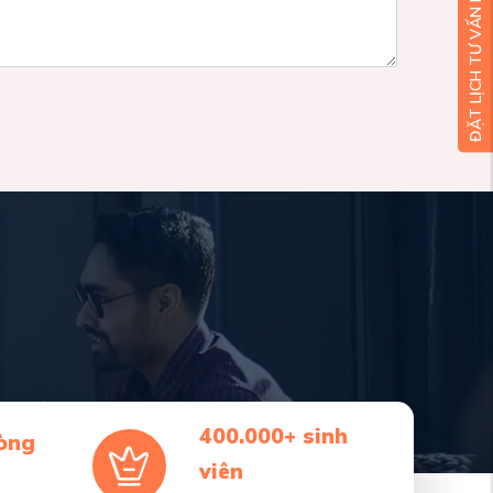
ĐẶT LỊCH TƯ VẤN MIỄN PHÍ
400.000+ sinh
òng
viên