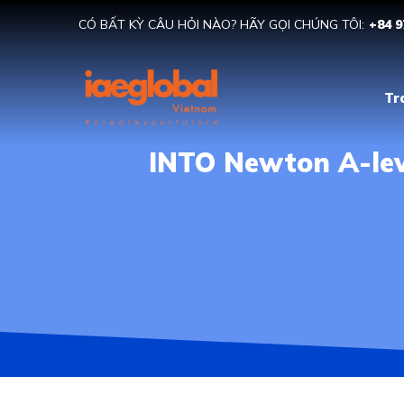
CÓ BẤT KỲ CÂU HỎI NÀO? HÃY GỌI CHÚNG TÔI:
+84 9
Tr
INTO Newton A-lev