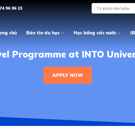
74 96 96 23
ang chủ
Bản tin du học
Học bổng các nước
iB
el Programme at INTO Univers
APPLY NOW