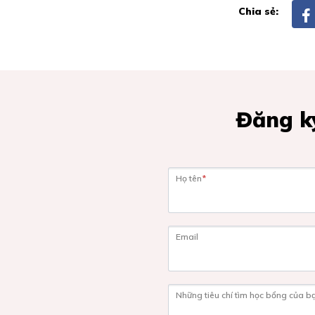
Chia sẻ:
Đăng ký
Họ tên
*
Email
Những tiêu chí tìm học bổng của b