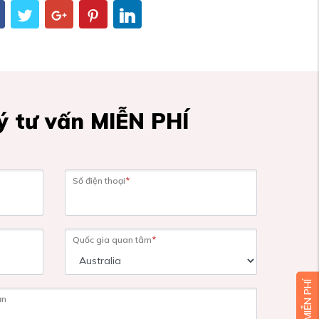
 tư vấn MIỄN PHÍ
Số điện thoại
*
Quốc gia quan tâm
*
ạn