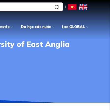
estie
Du học các nước
iae GLOBAL
ity of East Anglia