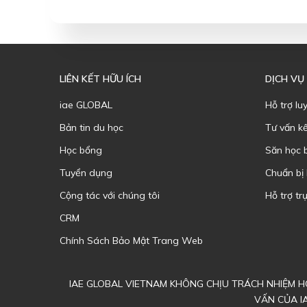
LIÊN KẾT HỮU ÍCH
DỊCH VỤ
iae GLOBAL
Hỗ trợ lu
Bản tin du học
Tư vấn k
Học bổng
Săn học 
Tuyển dụng
Chuẩn bị
Cộng tác với chúng tôi
Hỗ trợ trự
CRM
Chính Sách Bảo Mật Trang Web
IAE GLOBAL VIETNAM KHÔNG CHỊU TRÁCH NHIỆM HO
VẤN CỦA I