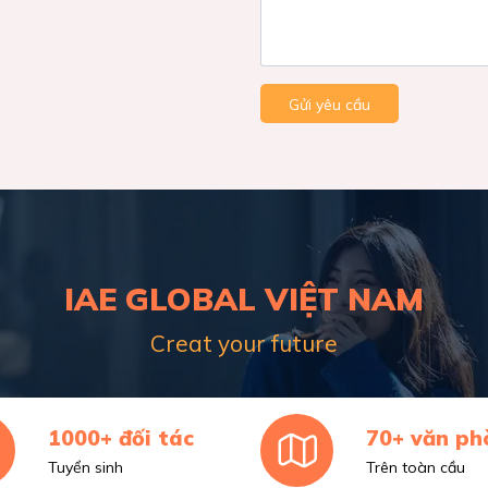
Gửi yêu cầu
IAE GLOBAL VIỆT NAM
Creat your future
1000+ đối tác
70+ văn ph
Tuyển sinh
Trên toàn cầu