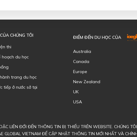
 CỦA CHÚNG TÔI
ĐIỂM ĐẾN DU HỌC CỦA
yện thi
Australia
ế hoạch du học
Canada
bổng
Europe
 hành trang du học
New Zealand
c tiếp ở nước sở tại
UK
USA
ẶC LIÊN ĐỚI ĐẾN THÔNG TIN BỊ THIẾU TRÊN WEBSITE. CHÚNG T
AE GLOBAL VIETNAM ĐỂ CẬP NHẬT THÔNG TIN MỚI NHẤT VÀ CHÍN