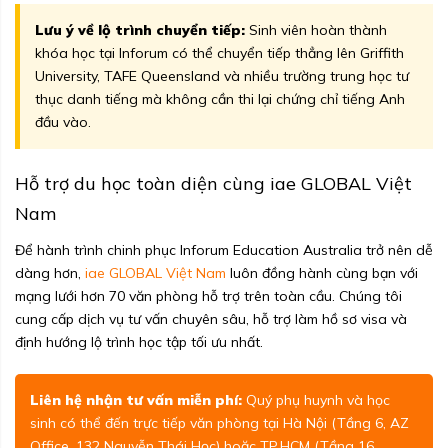
Lưu ý về lộ trình chuyển tiếp:
Sinh viên hoàn thành
khóa học tại Inforum có thể chuyển tiếp thẳng lên Griffith
University, TAFE Queensland và nhiều trường trung học tư
thục danh tiếng mà không cần thi lại chứng chỉ tiếng Anh
đầu vào.
Hỗ trợ du học toàn diện cùng iae GLOBAL Việt
Nam
Để hành trình chinh phục Inforum Education Australia trở nên dễ
dàng hơn,
iae GLOBAL Việt Nam
luôn đồng hành cùng bạn với
mạng lưới hơn 70 văn phòng hỗ trợ trên toàn cầu. Chúng tôi
cung cấp dịch vụ tư vấn chuyên sâu, hỗ trợ làm hồ sơ visa và
định hướng lộ trình học tập tối ưu nhất.
Liên hệ nhận tư vấn miễn phí:
Quý phụ huynh và học
sinh có thể đến trực tiếp văn phòng tại Hà Nội (Tầng 6, AZ
Office, 132 Nguyễn Thái Học) hoặc TP.HCM (Tầng 16,