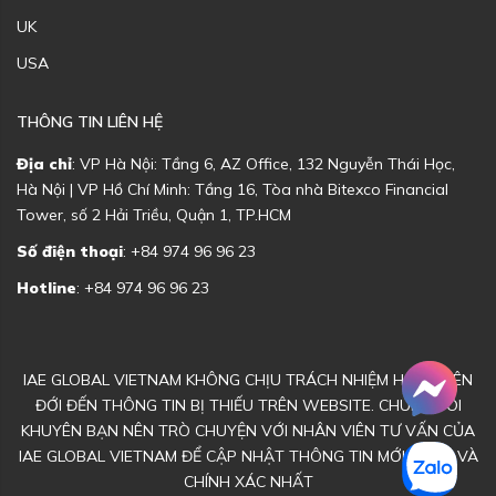
UK
USA
THÔNG TIN LIÊN HỆ
Địa chỉ
: VP Hà Nội: Tầng 6, AZ Office, 132 Nguyễn Thái Học,
Hà Nội | VP Hồ Chí Minh: Tầng 16, Tòa nhà Bitexco Financial
Tower, số 2 Hải Triều, Quận 1, TP.HCM
Số điện thoại
: +84 974 96 96 23
Hotline
: +84 974 96 96 23
IAE GLOBAL VIETNAM KHÔNG CHỊU TRÁCH NHIỆM HOẶC LIÊN
ĐỚI ĐẾN THÔNG TIN BỊ THIẾU TRÊN WEBSITE. CHÚNG TÔI
KHUYÊN BẠN NÊN TRÒ CHUYỆN VỚI NHÂN VIÊN TƯ VẤN CỦA
IAE GLOBAL VIETNAM ĐỂ CẬP NHẬT THÔNG TIN MỚI NHẤT VÀ
CHÍNH XÁC NHẤT