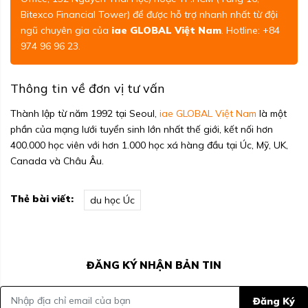
Bitexco Financial Tower) để được hỗ trợ nhanh nhất từ đội
ngũ chuyên gia của
iae GLOBAL Việt Nam
. Hotline: +84
974 96 96 23.
Thông tin về đơn vị tư vấn
Thành lập từ năm 1992 tại Seoul,
iae GLOBAL Việt Nam
là một
phần của mạng lưới tuyển sinh lớn nhất thế giới, kết nối hơn
400.000 học viên với hơn 1.000 học xá hàng đầu tại Úc, Mỹ, UK,
Canada và Châu Âu.
Thẻ bài viết:
du học Úc
ĐĂNG KÝ NHẬN BẢN TIN
Đăng Ký