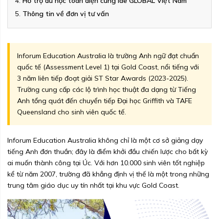
Hỗ trợ du học toàn diện cùng iae GLOBAL Việt Nam
Thông tin về đơn vị tư vấn
Inforum Education Australia là trường Anh ngữ đạt chuẩn
quốc tế (Assessment Level 1) tại Gold Coast, nổi tiếng với
3 năm liên tiếp đoạt giải ST Star Awards (2023-2025).
Trường cung cấp các lộ trình học thuật đa dạng từ Tiếng
Anh tổng quát đến chuyển tiếp Đại học Griffith và TAFE
Queensland cho sinh viên quốc tế.
Inforum Education Australia không chỉ là một cơ sở giảng dạy
tiếng Anh đơn thuần; đây là điểm khởi đầu chiến lược cho bất kỳ
ai muốn thành công tại Úc. Với hơn 10.000 sinh viên tốt nghiệp
kể từ năm 2007, trường đã khẳng định vị thế là một trong những
trung tâm giáo dục uy tín nhất tại khu vực Gold Coast.