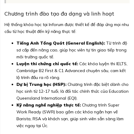
Chương trình đào tạo đa dạng và linh hoạt
Hệ thống khóa học tại Inforum được thiết kế để đáp ứng mọi nhu
cầu từ học thuật đến kỹ năng thực tế:
Tiếng Anh Tổng Quát (General English):
Từ trình độ
sơ cấp đến nâng cao, giúp học viên tự tin giao tiếp trong
môi trường quốc tế.
Luyện thi chứng chỉ quốc tế:
Các khóa luyện thi IELTS,
Cambridge B2 First & C1 Advanced chuyên sâu, cam kết
lộ trình đầu ra rõ ràng.
Dự bị Trung học (HSP):
Chương trình đặc biệt dành cho
học sinh từ 12-17 tuổi, là đối tác chính thức của Education
Queensland International (EQI).
Kỹ năng nghề nghiệp thực tế:
Chương trình Super
Work Ready (SWR) bao gồm các khóa ngắn hạn về
Barista, RSA và khách sạn, giúp sinh viên sẵn sàng làm
việc ngay tại Úc.