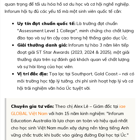
quan trọng để tối ưu hóa hồ sơ du học và cơ hội nghề nghiệp.
Inforum hội tụ đủ các yếu tố mà một sinh viên quốc tế cần:
Uy tín đạt chuẩn quốc tế:
Là trường đạt chuẩn
"Assessment Level 1 College", minh chứng cho chất lượng
đào tạo và sự tin cậy cao trong hệ thống giáo dục Úc.
Giải thưởng danh giá:
Inforum tự hào 3 năm liên tiếp
đoạt giải ST Star Awards (2023, 2024 & 2025), một giải
thưởng dựa trên sự đánh giá khách quan về chất lượng
và sự hài lòng của học viên.
Vị trí đắc địa:
Tọa lạc tại Southport, Gold Coast – nơi có
môi trường học tập lý tưởng, chi phí sinh hoạt hợp lý và cơ
hội trải nghiệm văn hóa Úc tuyệt vời.
Chuyên gia tư vấn:
Theo chị Alex Lê – Giám đốc tại
iae
GLOBAL Việt Nam
với hơn 15 năm kinh nghiệm: "Inforum
Education Australia là lựa chọn an toàn và hiệu quả nhất
cho học sinh Việt Nam muốn xây dựng nền tảng tiếng Anh
vững chắc trước khi bước vào giảng đường Đại học tại Úc."