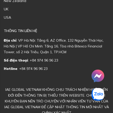
New Zealand
UK
USA
THÔNG TIN LIÊN HỆ
Địa chỉ
: VP Hà Nội: Tầng 6, AZ Office, 132 Nguyễn Thái Học,
Hà Nội | VP Hồ Chí Minh: Tầng 16, Tòa nhà Bitexco Financial
Tower, số 2 Hải Triều, Quận 1, TP.HCM
Số điện thoại
: +84 974 96 96 23
Hotline
: +84 974 96 96 23
IAE GLOBAL VIETNAM KHÔNG CHỊU TRÁCH NHIỆM HOẶC LIÊN
ĐỚI ĐẾN THÔNG TIN BỊ THIẾU TRÊN WEBSITE. CHÚNG TÔI
KHUYÊN BẠN NÊN TRÒ CHUYỆN VỚI NHÂN VIÊN TƯ VẤN CỦA
IAE GLOBAL VIETNAM ĐỂ CẬP NHẬT THÔNG TIN MỚI NHẤT VÀ
CHÍNH XÁC NHẤT