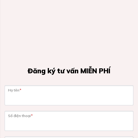
Đăng ký tư vấn MIỄN PHÍ
Họ tên
*
Số điện thoại
*