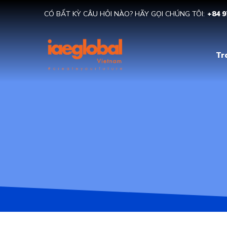
CÓ BẤT KỲ CÂU HỎI NÀO? HÃY GỌI CHÚNG TÔI:
+84 9
Tr