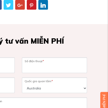
 tư vấn MIỄN PHÍ
Số điện thoại
*
Quốc gia quan tâm
*
ạn