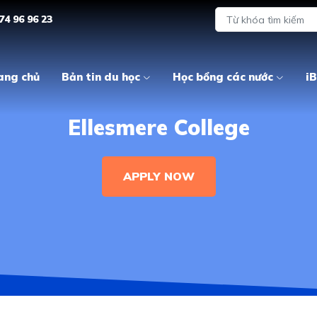
74 96 96 23
ang chủ
Bản tin du học
Học bổng các nước
iB
Ellesmere College
APPLY NOW