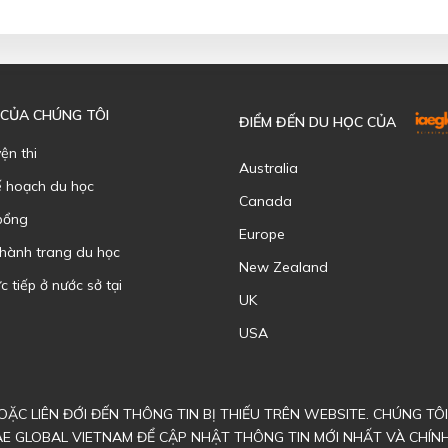
 CỦA CHÚNG TÔI
ĐIỂM ĐẾN DU HỌC CỦA
yện thi
Australia
ế hoạch du học
Canada
bổng
Europe
 hành trang du học
New Zealand
c tiếp ở nước sở tại
UK
USA
ẶC LIÊN ĐỚI ĐẾN THÔNG TIN BỊ THIẾU TRÊN WEBSITE. CHÚNG T
AE GLOBAL VIETNAM ĐỂ CẬP NHẬT THÔNG TIN MỚI NHẤT VÀ CHÍN