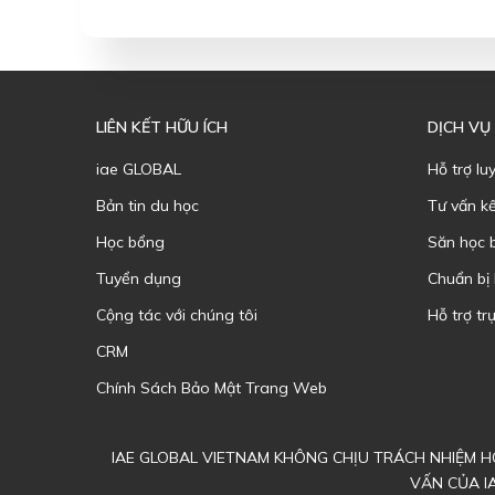
LIÊN KẾT HỮU ÍCH
DỊCH VỤ
iae GLOBAL
Hỗ trợ lu
Bản tin du học
Tư vấn k
Học bổng
Săn học 
Tuyển dụng
Chuẩn bị
Cộng tác với chúng tôi
Hỗ trợ trự
CRM
Chính Sách Bảo Mật Trang Web
IAE GLOBAL VIETNAM KHÔNG CHỊU TRÁCH NHIỆM HO
VẤN CỦA I