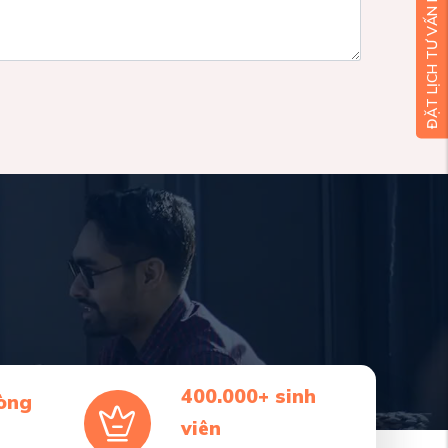
ĐẶT LỊCH TƯ VẤN MIỄN PHÍ
400.000+ sinh
òng
viên