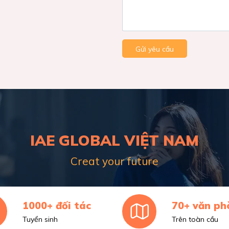
Gửi yêu cầu
IAE GLOBAL VIỆT NAM
Creat your future
1000+ đối tác
70+ văn ph
Tuyển sinh
Trên toàn cầu