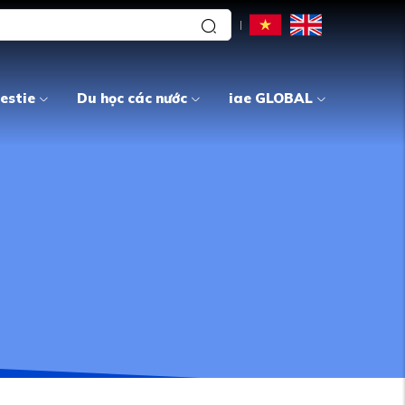
estie
Du học các nước
iae GLOBAL