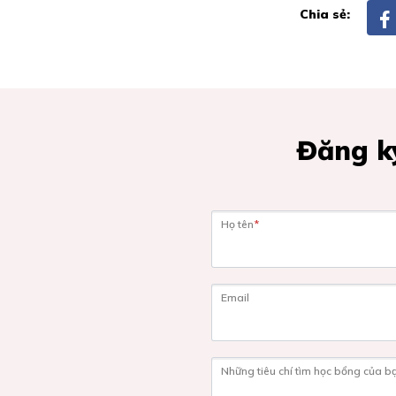
Chia sẻ:
Đăng ký
Họ tên
*
Email
Những tiêu chí tìm học bổng của b