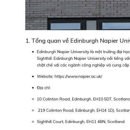
1. Tổng quan về Edinburgh Napier Univ
Edinburgh Napier University là một trường đại họ
Sighthill. Edinburgh Napier University nổi tiếng 
chặt chẽ với các ngành công nghiệp và cung cấp n
Website:
https://www.napier.ac.uk/
Địa chỉ:
10 Colinton Road, Edinburgh, EH10 5DT, Scotland
219 Colinton Road, Edinburgh, EH14 1DJ, Scotla
Sighthill Court, Edinburgh, EH11 4BN, Scotland.