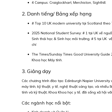
4 Campus: Craiglockhart, Merchiston, Sighthill.
2. Danh tiếng/ Bảng xếp hạng
# Top 10 UK modern university tại Scotland theo
2025 National Student Survey: # 1 tại UK về nguồn
Sinh thái học & Sinh học môi trường. # 5 tại UK
v
chí
The Times/Sunday Times Good University Guide 20
Khoa học Máy tính.
3. Giảng dạy
Các chương trình đào tạo: Edinburgh Napier University 
máy tính, kỹ thuật, y tế, nghệ thuật sáng tạo, và nhiề
tính và kỹ thuật, Khoa Khoa học y tế, đời sống xã hội 
Các ngành học nổi bật:
Kinh doanh và Quản lý