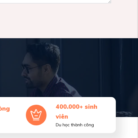
400.000+ sinh
òng
viên
Du học thành công