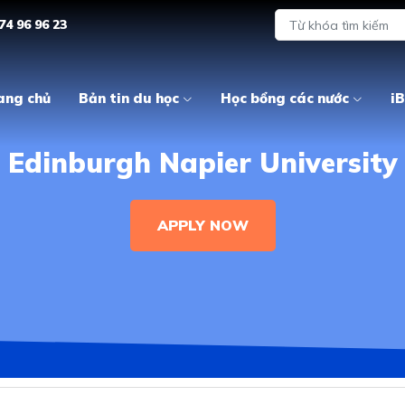
74 96 96 23
ang chủ
Bản tin du học
Học bổng các nước
iB
Edinburgh Napier University
APPLY NOW