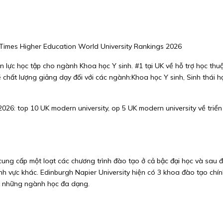
 Times Higher Education World University Rankings 2026
 lực học tập cho ngành Khoa học Y sinh. #1 tại UK về hỗ trợ học thuật,
ề chất lượng giảng dạy đối với các ngành:Khoa học Y sinh, Sinh thái h
26: top 10 UK modern university, op 5 UK modern university về triển
cung cấp một loạt các chương trình đào tạo ở cả bậc đại học và sau 
u lĩnh vực khác. Edinburgh Napier University hiện có 3 khoa đào tạo 
với những ngành học đa dạng.