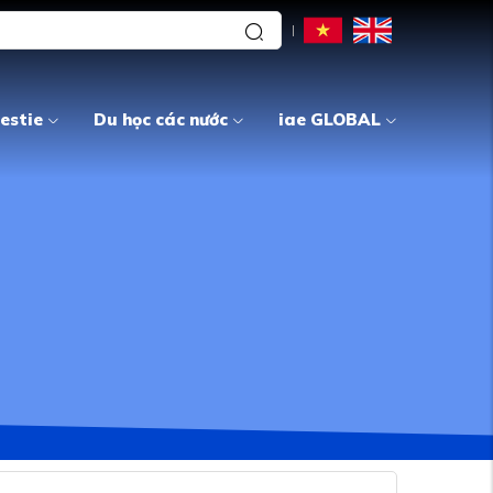
estie
Du học các nước
iae GLOBAL