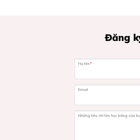
Đăng ký
Họ tên
*
Email
Những tiêu chí tìm học bổng của b