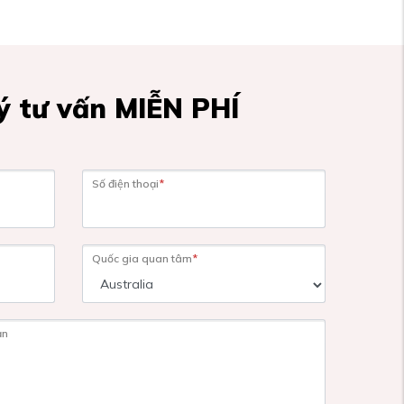
 tư vấn MIỄN PHÍ
Số điện thoại
*
Quốc gia quan tâm
*
ạn