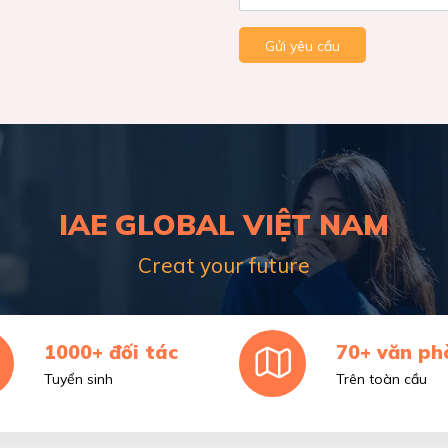
Gửi yêu cầu
IAE GLOBAL VIỆT NAM
Creat your future
1000+ đối tác
70+ văn ph
Tuyển sinh
Trên toàn cầu