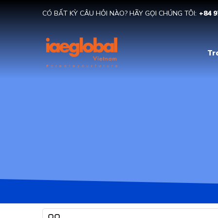
CÓ BẤT KỲ CÂU HỎI NÀO? HÃY GỌI CHÚNG TÔI:
+84 9
Tr