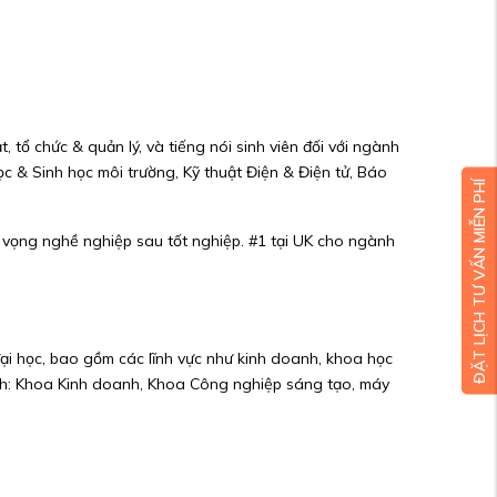
 tổ chức & quản lý, và tiếng nói sinh viên đối với ngành
ọc & Sinh học môi trường, Kỹ thuật Điện & Điện tử, Báo
ĐẶT LỊCH TƯ VẤN MIỄN PHÍ
 vọng nghề nghiệp sau tốt nghiệp. #1 tại UK cho ngành
đại học, bao gồm các lĩnh vực như kinh doanh, khoa học
chính: Khoa Kinh doanh, Khoa Công nghiệp sáng tạo, máy