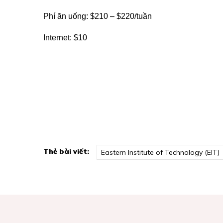
Phí ăn uống: $210 – $220/tuần
Internet: $10
Thẻ bài viết:
Eastern Institute of Technology (EIT)