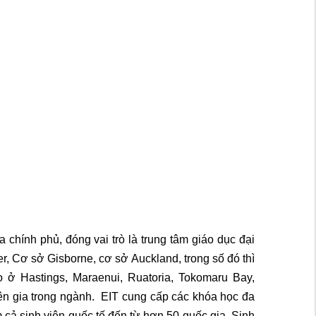
 chính phủ, đóng vai trò là trung tâm giáo dục đại
, Cơ sở Gisborne, cơ sở Auckland, trong số đó thì
 ở Hastings, Maraenui, Ruatoria, Tokomaru Bay,
ên gia trong ngành. EIT cung cấp các khóa học đa
m cả sinh viên quốc tế đến từ hơn 50 quốc gia. Sinh