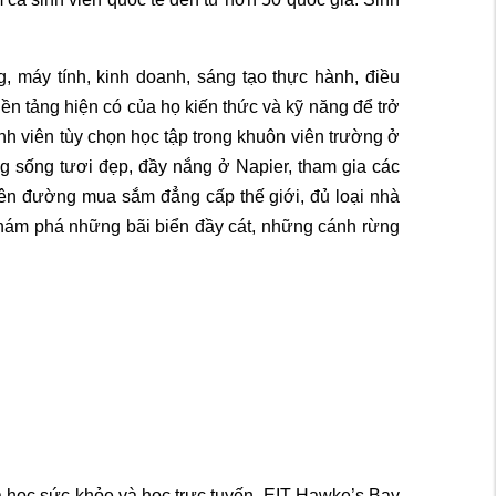
, máy tính, kinh doanh, sáng tạo thực hành, điều
n tảng hiện có của họ kiến thức và kỹ năng để trở
nh viên tùy chọn học tập trong khuôn viên trường ở
g sống tươi đẹp, đầy nắng ở Napier, tham gia các
hiên đường mua sắm đẳng cấp thế giới, đủ loại nhà
hám phá những bãi biển đầy cát, những cánh rừng
a học sức khỏe và học trực tuyến. EIT Hawke’s Bay