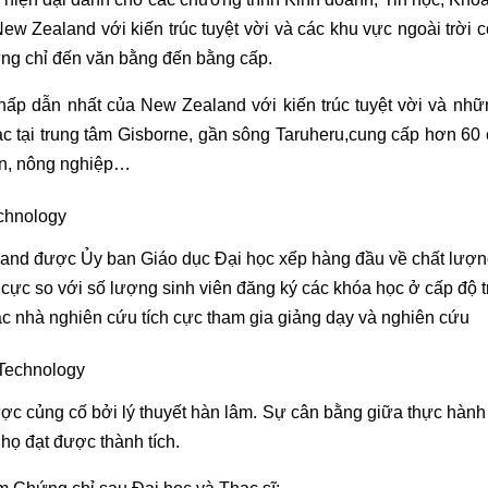
ew Zealand với kiến ​​trúc tuyệt vời và các khu vực ngoài trờ
ứng chỉ đến văn bằng đến bằng cấp.
ấp dẫn nhất của New Zealand với kiến ​​trúc tuyệt vời và nhữ
ạc tại trung tâm Gisborne, gần sông Taruheru,cung cấp hơn 6
ờn, nông nghiệp…
echnology
aland được Ủy ban Giáo dục Đại học xếp hàng đầu về chất lượ
cực so với số lượng sinh viên đăng ký các khóa học ở cấp độ t
c nhà nghiên cứu tích cực tham gia giảng dạy và nghiên cứu
 Technology
ợc củng cố bởi lý thuyết hàn lâm. Sự cân bằng giữa thực hành v
họ đạt được thành tích.