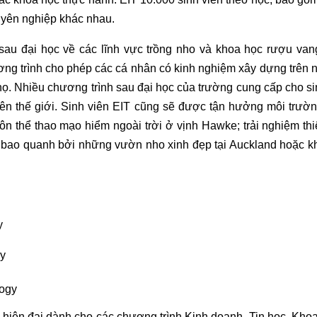
uyên nghiệp khác nhau.
au đại học về các lĩnh vực trồng nho và khoa học rượu vang
 trình cho phép các cá nhân có kinh nghiệm xây dựng trên nề
a họ. Nhiều chương trình sau đại học của trường cung cấp cho si
rên thế giới. Sinh viên EIT cũng sẽ được tận hưởng môi trườn
môn thể thao mạo hiểm ngoài trời ở vịnh Hawke; trải nghiệm t
c bao quanh bởi những vườn nho xinh đẹp tại Auckland hoặc k
y
y
logy
hiện đại dành cho các chương trình Kinh doanh, Tin học, Kho