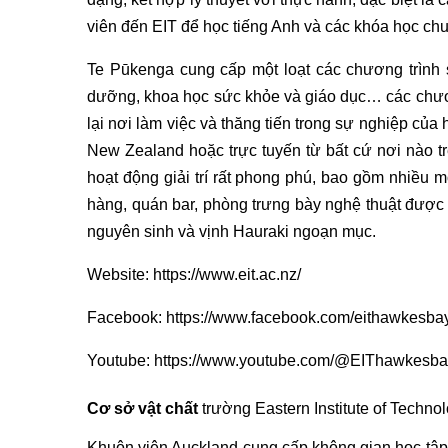
viên đến EIT để học tiếng Anh và các khóa học ch
Te Pūkenga cung cấp một loạt các chương trình s
dưỡng, khoa học sức khỏe và giáo dục… các chương
lại nơi làm việc và thăng tiến trong sự nghiệp củ
New Zealand hoặc trực tuyến từ bất cứ nơi nào t
hoạt động giải trí rất phong phú, bao gồm nhiều 
hàng, quán bar, phòng trưng bày nghệ thuật đượ
nguyên sinh và vịnh Hauraki ngoạn mục.
Website:
https://www.eit.ac.nz/
Facebook:
https://www.facebook.com/eithawkesba
Youtube:
https://www.youtube.com/@EIThawkesba
Cơ sở vật chất
trường Eastern Institute of Techno
Khuôn viên Auckland cung cấp không gian học tập 