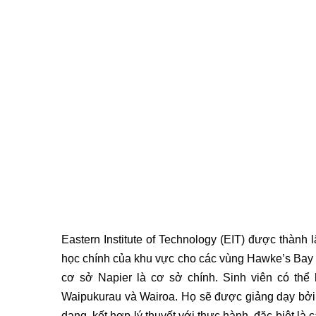
Eastern Institute of Technology (EIT) được thành 
học chính của khu vực cho các vùng Hawke’s Bay v
cơ sở Napier là cơ sở chính. Sinh viên có thể
Waipukurau và Wairoa. Họ sẽ được giảng dạy bởi 
dạng, kết hợp lý thuyết với thực hành, đặc biệt là