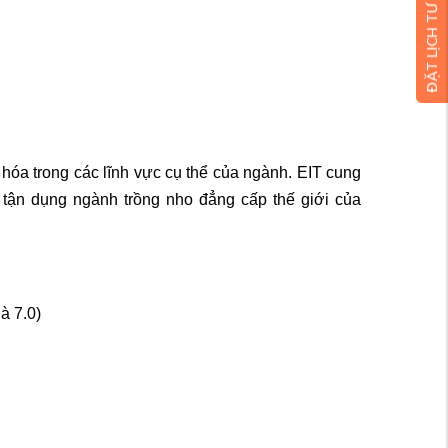
ĐẶT LỊCH TƯ VẤN MIỄN PHÍ
óa trong các lĩnh vực cụ thể của ngành. EIT cung
tận dụng ngành trồng nho đẳng cấp thế giới của
à 7.0)