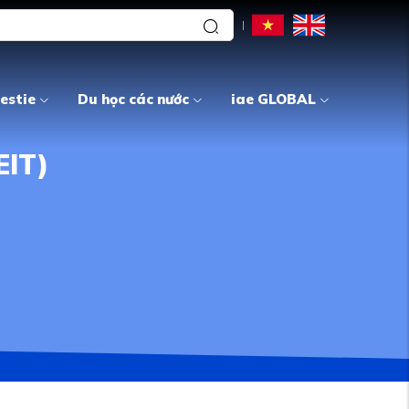
estie
Du học các nước
iae GLOBAL
EIT)