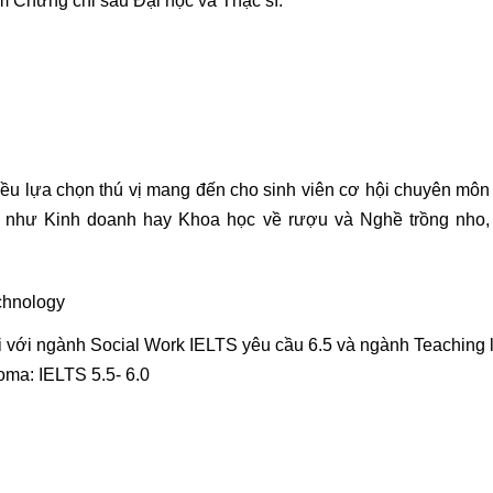
m Chứng chỉ sau Đại học và Thạc sĩ:
u lựa chọn thú vị mang đến cho sinh viên cơ hội chuyên môn h
ực như Kinh doanh hay Khoa học về rượu và Nghề trồng nho, 
echnology
ối với ngành Social Work IELTS yêu cầu 6.5 và ngành Teaching l
oma: IELTS 5.5- 6.0