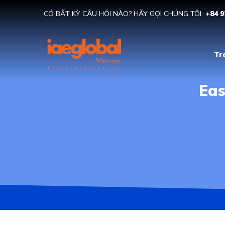
CÓ BẤT KỲ CÂU HỎI NÀO? HÃY GỌI CHÚNG TÔI:
+84 9
Tr
Eas