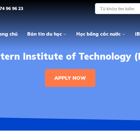
74 96 96 23
ang chủ
Bản tin du học
Học bổng các nước
iB
tern Institute of Technology (
APPLY NOW