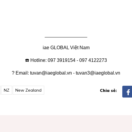
________________
iae GLOBAL Việt Nam
☎️ Hotline: 097 3919154 - 097 4122273
?
Email:
tuvan@iaeglobal.vn
-
tuvan3@iaeglobal.vn
NZ
New Zealand
Chia sẻ: