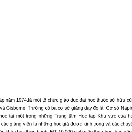
lập năm 1974,là một tổ chức giáo dục đại học thuộc sở hữu của
à Gisborne. Trường có ba cơ sở giảng dạy đó là: Cơ sở Napier
 học tại một trong những Trung tâm Học tập Khu vực của họ
các giảng viên là những học giả được kính trọng và các chuy
 các khóa học thực hành. EIT 10.000 sinh viên theo học, bao gồ