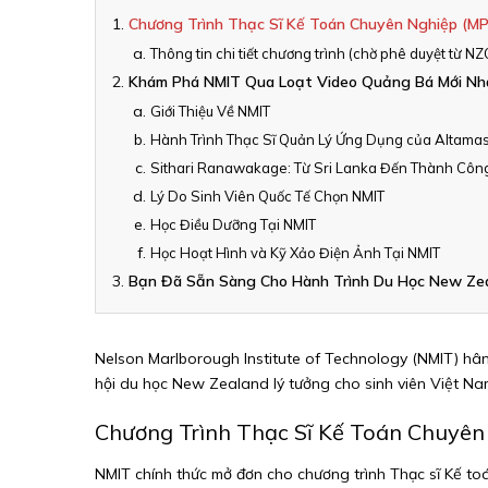
Chương Trình Thạc Sĩ Kế Toán Chuyên Nghiệp (MP
Thông tin chi tiết chương trình (chờ phê duyệt từ NZ
Khám Phá NMIT Qua Loạt Video Quảng Bá Mới Nh
Giới Thiệu Về NMIT
Hành Trình Thạc Sĩ Quản Lý Ứng Dụng của Altamas
Sithari Ranawakage: Từ Sri Lanka Đến Thành Công
Lý Do Sinh Viên Quốc Tế Chọn NMIT
Học Điều Dưỡng Tại NMIT
Học Hoạt Hình và Kỹ Xảo Điện Ảnh Tại NMIT
Bạn Đã Sẵn Sàng Cho Hành Trình Du Học New Ze
Nelson Marlborough Institute of Technology (NMIT) hân
hội du học New Zealand lý tưởng cho sinh viên Việt Na
Chương Trình Thạc Sĩ Kế Toán Chuyên
NMIT chính thức mở đơn cho chương trình Thạc sĩ Kế to