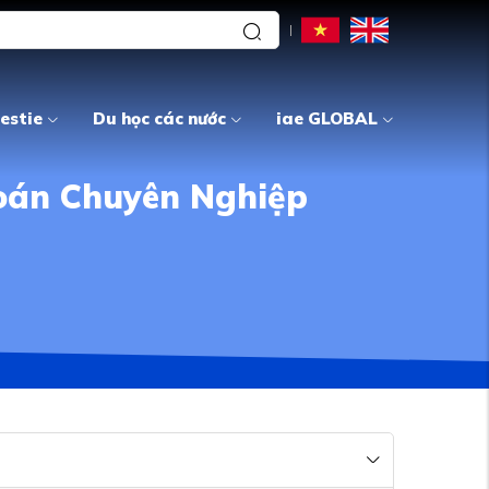
estie
Du học các nước
iae GLOBAL
oán Chuyên Nghiệp