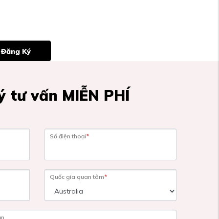
Đăng Ký
 tư vấn MIỄN PHÍ
Số điện thoại
*
Quốc gia quan tâm
*
ạn