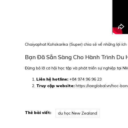
Chaiyaphat Kohskarika (Super) chia sẻ về những lợi ích 
Bạn Đã Sẵn Sàng Cho Hành Trình Du 
Đừng bỏ lỡ cơ hội học tập và phát triển sự nghiệp tại 
Liên hệ hotline:
+84 974 96 96 23
Truy cập website:
https://iaeglobal.vn/hoc-bo
Thẻ bài viết:
du học New Zealand