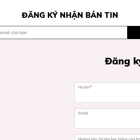
ĐĂNG KÝ NHẬN BẢN TIN
Đăng ký
Họ tên
*
Email
Những tiêu chí tìm học bổng của b