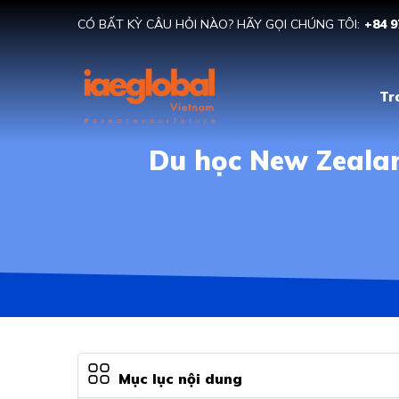
CÓ BẤT KỲ CÂU HỎI NÀO? HÃY GỌI CHÚNG TÔI:
+84 9
Tr
Du học New Zeala
Mục lục nội dung