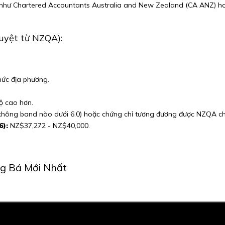
n như Chartered Accountants Australia and New Zealand (CA ANZ) hoặ
duyệt từ NZQA):
hức địa phương.
ộ cao hơn.
 (không band nào dưới 6.0) hoặc chứng chỉ tương đương được NZQA c
6):
NZ$37,272 - NZ$40,000.
g Bá Mới Nhất