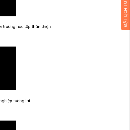
ĐẶT LỊCH TƯ VẤN MIỄN PHÍ
i trường học tập thân thiện.
nghiệp tương lai.