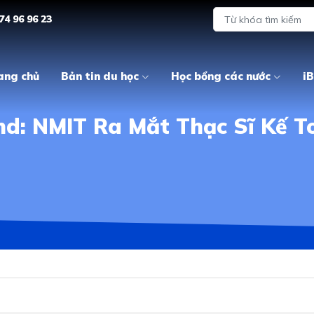
74 96 96 23
ang chủ
Bản tin du học
Học bổng các nước
iB
nd: NMIT Ra Mắt Thạc Sĩ Kế T