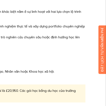
hác biệt nằm ở sự linh hoạt với hai lựa chọn lộ trình
inh nghiệm thực tế và xây dựng portfolio chuyên nghiệp
ĐẶT LỊCH TƯ VẤN MIỄN PHÍ
 trò nghiên cứu chuyên sâu hoặc định hướng học lên
ạo, Nhân văn hoặc Khoa học xã hội.
 là £20,950. Các gói học bổng du học của trường