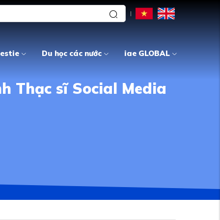
estie
Du học các nước
iae GLOBAL
h Thạc sĩ Social Media