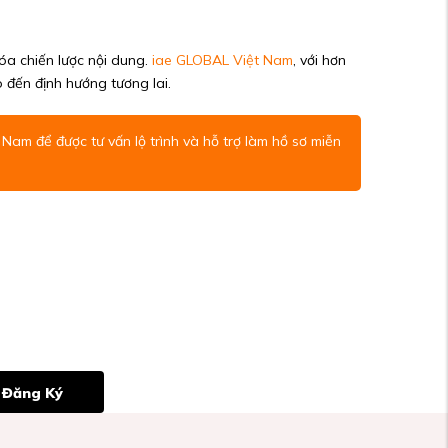
óa chiến lược nội dung.
iae GLOBAL Việt Nam
, với hơn
o đến định hướng tương lai.
t Nam
để được tư vấn lộ trình và hỗ trợ làm hồ sơ miễn
Đăng Ký