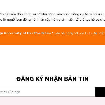
áo riết săn đón nhân sự có khả năng vận hành công cụ AI để tối ưu h
 là người bạn đồng hành tin cậy, hỗ trợ sinh viên từ thủ tục hồ sơ ch
i University of Hertfordshire?
Liên hệ ngay với
iae GLOBAL Việ
ĐĂNG KÝ NHẬN BẢN TIN