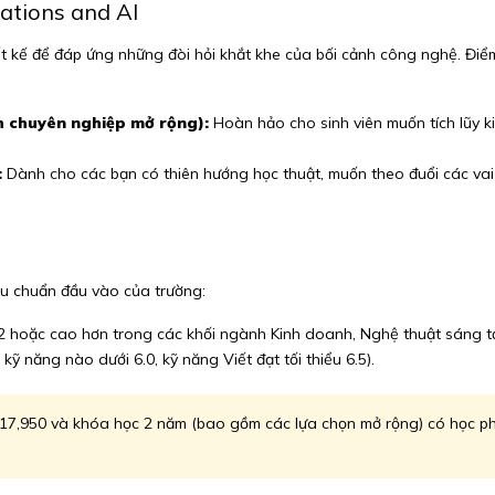
tions and AI
 kế để đáp ứng những đòi hỏi khắt khe của bối cảnh công nghệ. Điểm k
h chuyên nghiệp mở rộng):
Hoàn hảo cho sinh viên muốn tích lũy k
:
Dành cho các bạn có thiên hướng học thuật, muốn theo đuổi các vai
êu chuẩn đầu vào của trường:
2 hoặc cao hơn trong các khối ngành Kinh doanh, Nghệ thuật sáng t
ỹ năng nào dưới 6.0, kỹ năng Viết đạt tối thiểu 6.5).
17,950 và khóa học 2 năm (bao gồm các lựa chọn mở rộng) có học phí