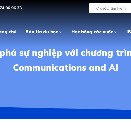
74 96 96 23
ang chủ
Bản tin du học
Học bổng các nước
iB
phá sự nghiệp với chương trìn
Communications and AI