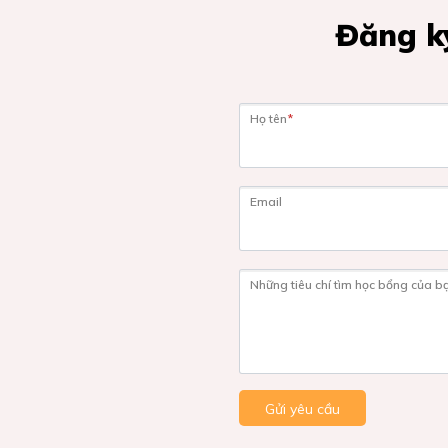
Đăng ký
Họ tên
*
Email
Những tiêu chí tìm học bổng của b
Gửi yêu cầu