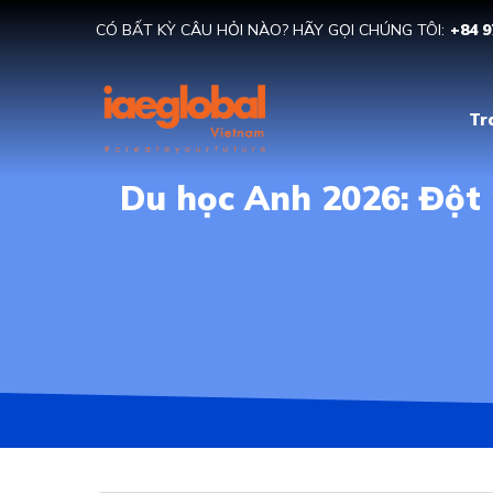
CÓ BẤT KỲ CÂU HỎI NÀO? HÃY GỌI CHÚNG TÔI:
+84 9
Tr
Du học Anh 2026: Đột 