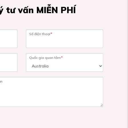
 tư vấn MIỄN PHÍ
Số điện thoại
*
Quốc gia quan tâm
*
ạn