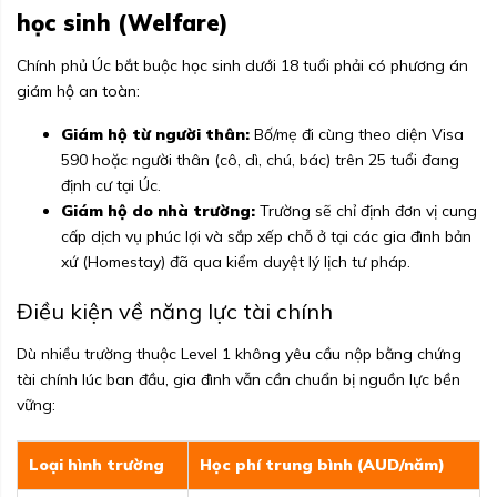
học sinh (Welfare)
Chính phủ Úc bắt buộc học sinh dưới 18 tuổi phải có phương án
giám hộ an toàn:
Giám hộ từ người thân:
Bố/mẹ đi cùng theo diện Visa
590 hoặc người thân (cô, dì, chú, bác) trên 25 tuổi đang
định cư tại Úc.
Giám hộ do nhà trường:
Trường sẽ chỉ định đơn vị cung
cấp dịch vụ phúc lợi và sắp xếp chỗ ở tại các gia đình bản
xứ (Homestay) đã qua kiểm duyệt lý lịch tư pháp.
Điều kiện về năng lực tài chính
Dù nhiều trường thuộc Level 1 không yêu cầu nộp bằng chứng
tài chính lúc ban đầu, gia đình vẫn cần chuẩn bị nguồn lực bền
vững:
Loại hình trường
Học phí trung bình (AUD/năm)