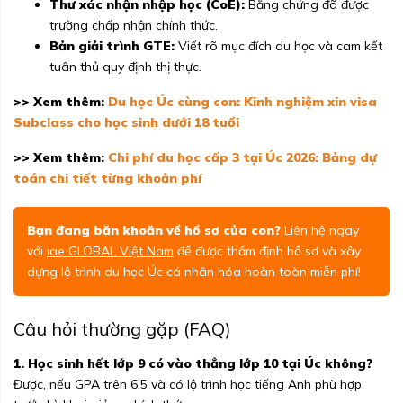
Thư xác nhận nhập học (CoE):
Bằng chứng đã được
trường chấp nhận chính thức.
Bản giải trình GTE:
Viết rõ mục đích du học và cam kết
tuân thủ quy định thị thực.
>> Xem thêm:
Du học Úc cùng con: Kinh nghiệm xin visa
Subclass cho học sinh dưới 18 tuổi
>> Xem thêm:
Chi phí du học cấp 3 tại Úc 2026: Bảng dự
toán chi tiết từng khoản phí
Bạn đang băn khoăn về hồ sơ của con?
Liên hệ ngay
với
iae GLOBAL Việt Nam
để được thẩm định hồ sơ và xây
dựng lộ trình du học Úc cá nhân hóa hoàn toàn miễn phí!
Câu hỏi thường gặp (FAQ)
1. Học sinh hết lớp 9 có vào thẳng lớp 10 tại Úc không?
Được, nếu GPA trên 6.5 và có lộ trình học tiếng Anh phù hợp