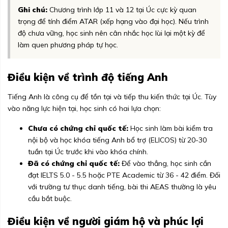
Ghi chú:
Chương trình lớp 11 và 12 tại Úc cực kỳ quan
trọng để tính điểm ATAR (xếp hạng vào đại học). Nếu trình
độ chưa vững, học sinh nên cân nhắc học lùi lại một kỳ để
làm quen phương pháp tự học.
Điều kiện về trình độ tiếng Anh
Tiếng Anh là công cụ để tồn tại và tiếp thu kiến thức tại Úc. Tùy
vào năng lực hiện tại, học sinh có hai lựa chọn:
Chưa có chứng chỉ quốc tế:
Học sinh làm bài kiểm tra
nội bộ và học khóa tiếng Anh bổ trợ (ELICOS) từ 20-30
tuần tại Úc trước khi vào khóa chính.
Đã có chứng chỉ quốc tế:
Để vào thẳng, học sinh cần
đạt IELTS 5.0 - 5.5 hoặc PTE Academic từ 36 - 42 điểm. Đối
với trường tư thục danh tiếng, bài thi AEAS thường là yêu
cầu bắt buộc.
Điều kiện về người giám hộ và phúc lợi