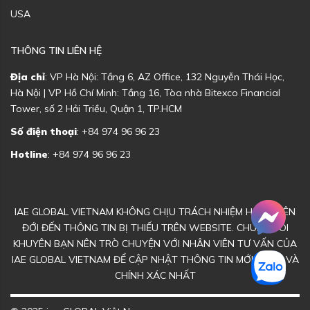
USA
THÔNG TIN LIÊN HỆ
Địa chỉ
: VP Hà Nội: Tầng 6, AZ Office, 132 Nguyễn Thái Học,
Hà Nội | VP Hồ Chí Minh: Tầng 16, Tòa nhà Bitexco Financial
Tower, số 2 Hải Triều, Quận 1, TP.HCM
Số điện thoại
: +84 974 96 96 23
Hotline
: +84 974 96 96 23
IAE GLOBAL VIETNAM KHÔNG CHỊU TRÁCH NHIỆM HOẶC LIÊN
ĐỚI ĐẾN THÔNG TIN BỊ THIẾU TRÊN WEBSITE. CHÚNG TÔI
KHUYÊN BẠN NÊN TRÒ CHUYỆN VỚI NHÂN VIÊN TƯ VẤN CỦA
IAE GLOBAL VIETNAM ĐỂ CẬP NHẬT THÔNG TIN MỚI NHẤT VÀ
CHÍNH XÁC NHẤT