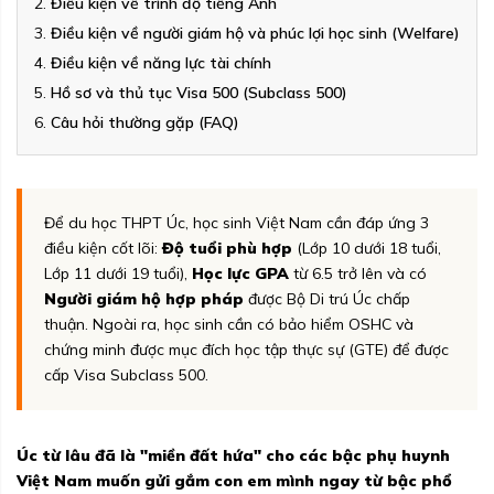
Điều kiện về trình độ tiếng Anh
Điều kiện về người giám hộ và phúc lợi học sinh (Welfare)
Điều kiện về năng lực tài chính
Hồ sơ và thủ tục Visa 500 (Subclass 500)
Câu hỏi thường gặp (FAQ)
Để du học THPT Úc, học sinh Việt Nam cần đáp ứng 3
điều kiện cốt lõi:
Độ tuổi phù hợp
(Lớp 10 dưới 18 tuổi,
Lớp 11 dưới 19 tuổi),
Học lực GPA
từ 6.5 trở lên và có
Người giám hộ hợp pháp
được Bộ Di trú Úc chấp
thuận. Ngoài ra, học sinh cần có bảo hiểm OSHC và
chứng minh được mục đích học tập thực sự (GTE) để được
cấp Visa Subclass 500.
Úc từ lâu đã là "miền đất hứa" cho các bậc phụ huynh
Việt Nam muốn gửi gắm con em mình ngay từ bậc phổ