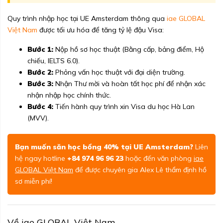
Quy trình nhập học tại UE Amsterdam thông qua
iae GLOBAL
Việt Nam
được tối ưu hóa để tăng tỷ lệ đậu Visa:
Bước 1:
Nộp hồ sơ học thuật (Bằng cấp, bảng điểm, Hộ
chiếu, IELTS 6.0).
Bước 2:
Phỏng vấn học thuật với đại diện trường.
Bước 3:
Nhận Thư mời và hoàn tất học phí để nhận xác
nhận nhập học chính thức.
Bước 4:
Tiến hành quy trình xin Visa du học Hà Lan
(MVV).
Bạn muốn săn học bổng 40% tại UE Amsterdam?
Liên
hệ ngay hotline
+84 974 96 96 23
hoặc đến văn phòng
iae
GLOBAL Việt Nam
để được chuyên gia Alex Lê thẩm định hồ
sơ miễn phí!
Về iae GLOBAL Việt Nam