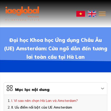
Đại học Khoa học Ứng dụng Châu Âu
(UE) Amsterdam: Cửa ngõ dẫn đến tương
lai toàn cầu tại Hà Lan
Mục lục nội dung
I. Vì sao nên chọn Hà Lan và Amsterdam?
II. Ưu điểm nổi bật của UE Amsterdam