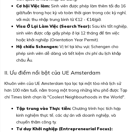
Cơ hội Việc làm:
Sinh viên được phép làm thêm tối đa 16
giờ/tuần trong học kỳ và toàn thời gian trong các kỳ nghỉ,
với mức thu nhập trung bình từ €12 - €14/giờ.
Visa Ở Lại Làm Việc (Search Year):
Sau khi tốt nghiệp,
sinh viên được cấp giấy phép ở lại 12 tháng để tìm việc
hoặc khởi nghiệp (Orientation Year Permit).
Hộ chiếu Schengen:
Vị trí tại khu vực Schengen cho
phép sinh viên dễ dàng và tiết kiệm chi phí du lịch khắp
châu Âu.
II. Ưu điểm nổi bật của UE Amsterdam
Khuôn viên của UE Amsterdam tọa lạc tại một tòa nhà lịch sử
hơn 100 năm tuổi, nằm trong một trong những khu phố được Tạp
chí Times bình chọn là "Coolest Neighbourhoods in the World".
Tập trung vào Thực tiễn:
Chương trình học tích hợp
kinh nghiệm thực tế, các dự án với doanh nghiệp, và
chuyến thăm công ty.
Tư duy Khởi nghiệp (Entrepreneurial Focus):