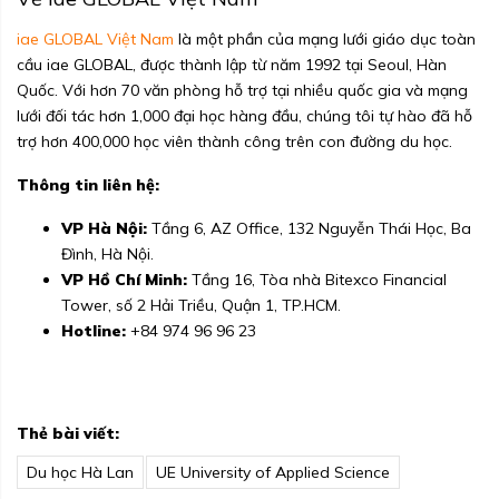
iae GLOBAL Việt Nam
là một phần của mạng lưới giáo dục toàn
cầu iae GLOBAL, được thành lập từ năm 1992 tại Seoul, Hàn
Quốc. Với hơn 70 văn phòng hỗ trợ tại nhiều quốc gia và mạng
lưới đối tác hơn 1,000 đại học hàng đầu, chúng tôi tự hào đã hỗ
trợ hơn 400,000 học viên thành công trên con đường du học.
Thông tin liên hệ:
VP Hà Nội:
Tầng 6, AZ Office, 132 Nguyễn Thái Học, Ba
Đình, Hà Nội.
VP Hồ Chí Minh:
Tầng 16, Tòa nhà Bitexco Financial
Tower, số 2 Hải Triều, Quận 1, TP.HCM.
Hotline:
+84 974 96 96 23
Thẻ bài viết:
Du học Hà Lan
UE University of Applied Science