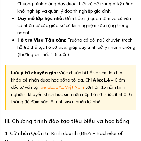
Chương trình giảng dạy được thiết kế để trang bị kỹ năng
khởi nghiệp và quản lý doanh nghiệp gia đình.
Quy mô lớp học nhỏ:
Đảm bảo sự quan tâm và cố vấn
cá nhân từ các giáo sư có kinh nghiệm sâu rộng trong
ngành.
Hỗ trợ Visa Tận tâm:
Trường có đội ngũ chuyên trách
hỗ trợ thủ tục hồ sơ visa, giúp quy trình xử lý nhanh chóng
(thường chỉ mất 4-6 tuần).
Lưu ý từ chuyên gia:
Việc chuẩn bị hồ sơ sớm là chìa
khóa để nhận được học bổng tối đa. Chị
Alex Lê
– Giám
đốc tư vấn tại
iae GLOBAL Việt Nam
với hơn 15 năm kinh
nghiệm, khuyến khích học sinh nên nộp hồ sơ trước ít nhất 6
tháng để đảm bảo lộ trình visa thuận lợi nhất.
III. Chương trình đào tạo tiêu biểu và học bổng
1. Cử nhân Quản trị Kinh doanh (BBA – Bachelor of