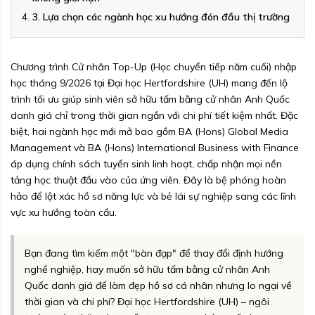
3. Lựa chọn các ngành học xu hướng đón đầu thị trường
Chương trình Cử nhân Top-Up (Học chuyển tiếp năm cuối) nhập
học tháng 9/2026 tại Đại học Hertfordshire (UH) mang đến lộ
trình tối ưu giúp sinh viên sở hữu tấm bằng cử nhân Anh Quốc
danh giá chỉ trong thời gian ngắn với chi phí tiết kiệm nhất. Đặc
biệt, hai ngành học mới mở bao gồm BA (Hons) Global Media
Management và BA (Hons) International Business with Finance
áp dụng chính sách tuyển sinh linh hoạt, chấp nhận mọi nền
tảng học thuật đầu vào của ứng viên. Đây là bệ phóng hoàn
hảo để lột xác hồ sơ năng lực và bẻ lái sự nghiệp sang các lĩnh
vực xu hướng toàn cầu.
Bạn đang tìm kiếm một "bàn đạp" để thay đổi định hướng
nghề nghiệp, hay muốn sở hữu tấm bằng cử nhân Anh
Quốc danh giá để làm đẹp hồ sơ cá nhân nhưng lo ngại về
thời gian và chi phí? Đại học Hertfordshire (UH) – ngôi