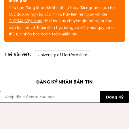
miễn phí!
Nếu bạn đang khao khát một sự thay đổi ngoạn mục cho
quỹ đạo sự nghiệp của mình, hãy liên hệ ngay với
iae
GLOBAL Việt Nam
để được các chuyên gia hỗ trợ hướng
dẫn làm hồ sơ, thẩm định học bổng và xử lý mọi quy trình
thủ tục nhập học hoàn toàn miễn phí.
Thẻ bài viết:
University of Hertfordshire
ĐĂNG KÝ NHẬN BẢN TIN
Đăng Ký