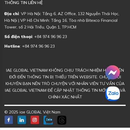
THÔNG TIN LIÊN HỆ
Địa chỉ
: VP Hà Nội: Tầng 6, AZ Office, 132 Nguyễn Thái Học,
Hà Nội | VP Hồ Chí Minh: Tầng 16, Tòa nhà Bitexco Financial
Tower, số 2 Hải Triều, Quận 1, TP.HCM
Số điện thoại
: +84 974 96 96 23
Hotline
: +84 974 96 96 23
IAE GLOBAL VIETNAM KHÔNG CHỊU TRÁCH NHIỆM HOẶC LIÊN
ĐỚI ĐẾN THÔNG TIN BỊ THIẾU TRÊN WEBSITE. CHÚNG TÔI
KHUYÊN BẠN NÊN TRÒ CHUYỆN VỚI NHÂN VIÊN TƯ VẤN CỦA
IAE GLOBAL VIETNAM ĐỂ CẬP NHẬT THÔNG TIN MỚI NHẤT VÀ
CHÍNH XÁC NHẤT
© 2025 iae GLOBAL Việt Nam