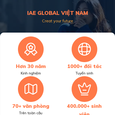
IAE GLOBAL VIỆT NAM
Creat your future
Hơn 30 năm
1000+ đối tác
Kinh nghiệm
Tuyển sinh
70+ văn phòng
400.000+ sinh
Trên toàn cầu
viên