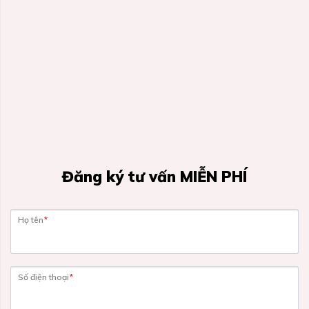
Đăng ký tư vấn MIỄN PHÍ
Họ tên
*
Số điện thoại
*