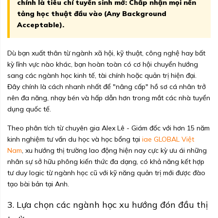
chính là tiêu chí tuyển sinh mở: Chấp nhận mọi nền
tảng học thuật đầu vào (Any Background
Acceptable).
Dù bạn xuất thân từ ngành xã hội, kỹ thuật, công nghệ hay bất
kỳ lĩnh vực nào khác, bạn hoàn toàn có cơ hội chuyển hướng
sang các ngành học kinh tế, tài chính hoặc quản trị hiện đại.
Đây chính là cách nhanh nhất để "nâng cấp" hồ sơ cá nhân trở
nên đa năng, nhạy bén và hấp dẫn hơn trong mắt các nhà tuyển
dụng quốc tế.
Theo phân tích từ chuyên gia Alex Lê - Giám đốc với hơn 15 năm
kinh nghiệm tư vấn du học và học bổng tại
iae GLOBAL Việt
Nam
, xu hướng thị trường lao động hiện nay cực kỳ ưu ái những
nhân sự sở hữu phông kiến thức đa dạng, có khả năng kết hợp
tư duy logic từ ngành học cũ với kỹ năng quản trị mới được đào
tạo bài bản tại Anh.
3. Lựa chọn các ngành học xu hướng đón đầu thị