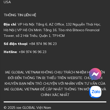
USA
THÔNG TIN LIÊN HỆ
Địa chỉ
: VP Hà Nội: Tầng 6, AZ Office, 132 Nguyễn Thái Học,
Hà Nội | VP Hồ Chí Minh: Tầng 16, Tòa nhà Bitexco Financial
Tower, số 2 Hải Triều, Quận 1, TP.HCM
Số điện thoại
: +84 974 96 96 23
Hotline
: +84 974 96 96 23
IAE GLOBAL VIETNAM KHÔNG CHỊU TRÁCH NHIỆM HOẶC LIÊN
ĐỚI ĐẾN THÔNG TIN BỊ THIẾU TRÊN WEBSITE. CHÚNG TÔI
KHUYÊN BẠN NÊN TRÒ CHUYỆN VỚI NHÂN VIÊN TƯ VẤN CỦA
IAE GLOBAL VIETNAM ĐỂ CẬP NHẬT THÔNG TIN MỚI NHẤT VÀ
CHÍNH XÁC NHẤT
© 2025 iae GLOBAL Việt Nam