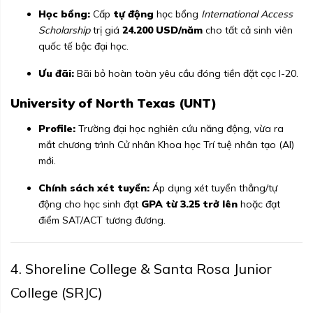
Học bổng:
Cấp
tự động
học bổng
International Access
Scholarship
trị giá
24.200 USD/năm
cho tất cả sinh viên
quốc tế bậc đại học.
Ưu đãi:
Bãi bỏ hoàn toàn yêu cầu đóng tiền đặt cọc I-20.
University of North Texas (UNT)
Profile:
Trường đại học nghiên cứu năng động, vừa ra
mắt chương trình Cử nhân Khoa học Trí tuệ nhân tạo (AI)
mới.
Chính sách xét tuyển:
Áp dụng xét tuyển thẳng/tự
động cho học sinh đạt
GPA từ 3.25 trở lên
hoặc đạt
điểm SAT/ACT tương đương.
4. Shoreline College & Santa Rosa Junior
College (SRJC)