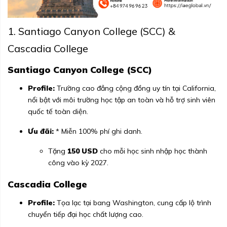
1. Santiago Canyon College (SCC) &
Cascadia College
Santiago Canyon College (SCC)
Profile:
Trường cao đẳng cộng đồng uy tín tại California,
nổi bật với môi trường học tập an toàn và hỗ trợ sinh viên
quốc tế toàn diện.
Ưu đãi:
* Miễn 100% phí ghi danh.
Tặng
150 USD
cho mỗi học sinh nhập học thành
công vào kỳ 2027.
Cascadia College
Profile:
Tọa lạc tại bang Washington, cung cấp lộ trình
chuyển tiếp đại học chất lượng cao.