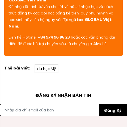
GLOBAL Việt Nam
Để nhận lộ trình tư vấn chi tiết về hồ sơ nhập học và cách
thức đăng ký các gói học bổng kể trên, quý phụ huynh và
học sinh hãy liên hệ ngay với đội ngũ
iae GLOBAL Việt
Nam
.
Liên hệ Hotline:
+84 974 96 96 23
hoặc các văn phòng đại
diện để được hỗ trợ chuyên sâu từ chuyên gia Alex Lê.
Thẻ bài viết:
du học Mỹ
ĐĂNG KÝ NHẬN BẢN TIN
Đăng Ký