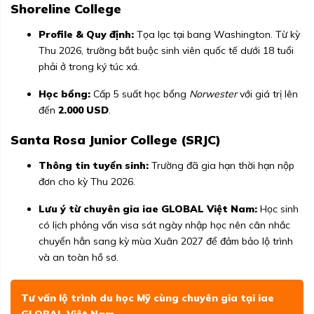
Shoreline College
Profile & Quy định:
Tọa lạc tại bang Washington. Từ kỳ
Thu 2026, trường bắt buộc sinh viên quốc tế dưới 18 tuổi
phải ở trong ký túc xá.
Học bổng:
Cấp 5 suất học bổng
Norwester
với giá trị lên
đến
2.000 USD
.
Santa Rosa Junior College (SRJC)
Thông tin tuyển sinh:
Trường đã gia hạn thời hạn nộp
đơn cho kỳ Thu 2026.
Lưu ý từ chuyên gia iae GLOBAL Việt Nam:
Học sinh
có lịch phỏng vấn visa sát ngày nhập học nên cân nhắc
chuyển hẳn sang kỳ mùa Xuân 2027 để đảm bảo lộ trình
và an toàn hồ sơ.
Tư vấn lộ trình du học Mỹ cùng chuyên gia tại
iae