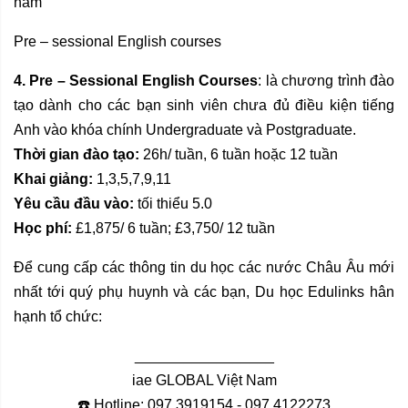
năm
Pre – sessional English courses
4. Pre – Sessional English Courses
: là chương trình đào
tạo dành cho các bạn sinh viên chưa đủ điều kiện tiếng
Anh vào khóa chính Undergraduate và Postgraduate.
Thời gian đào tạo:
26h/ tuần, 6 tuần hoặc 12 tuần
Khai giảng:
1,3,5,7,9,11
Yêu cầu đầu vào:
tối thiểu 5.0
Học phí:
£1,875/ 6 tuần; £3,750/ 12 tuần
Để cung cấp các thông tin du học các nước Châu Âu mới
nhất tới quý phụ huynh và các bạn, Du học Edulinks hân
hạnh tổ chức:
_________________
iae GLOBAL Việt Nam
☎️ Hotline: 097 3919154 - 097 4122273