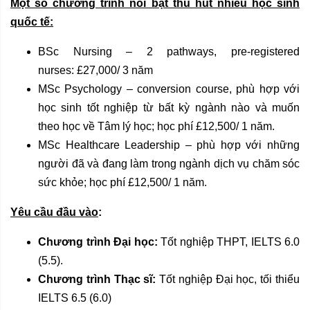
Một số chương trình nổi bật thu hút nhiều học sinh
quốc tế:
BSc Nursing – 2 pathways, pre-registered
nurses: £27,000/ 3 năm
MSc Psychology – conversion course, phù hợp với
học sinh tốt nghiệp từ bất kỳ ngành nào và muốn
theo học về Tâm lý học; học phí £12,500/ 1 năm.
MSc Healthcare Leadership – phù hợp với những
người đã và đang làm trong ngành dịch vụ chăm sóc
sức khỏe; học phí £12,500/ 1 năm.
Yêu cầu đầu vào
:
Chương trình Đại học:
Tốt nghiệp THPT, IELTS 6.0
(5.5).
Chương trình Thạc sĩ:
Tốt nghiệp Đại học, tối thiểu
IELTS 6.5 (6.0)