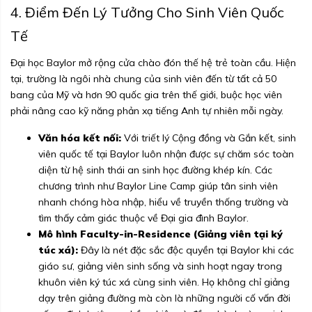
4. Điểm Đến Lý Tưởng Cho Sinh Viên Quốc
Tế
Đại học Baylor mở rộng cửa chào đón thế hệ trẻ toàn cầu. Hiện
tại, trường là ngôi nhà chung của sinh viên đến từ tất cả 50
bang của Mỹ và hơn 90 quốc gia trên thế giới, buộc học viên
phải nâng cao kỹ năng phản xạ tiếng Anh tự nhiên mỗi ngày.
Văn hóa kết nối:
Với triết lý Cộng đồng và Gắn kết, sinh
viên quốc tế tại Baylor luôn nhận được sự chăm sóc toàn
diện từ hệ sinh thái an sinh học đường khép kín. Các
chương trình như Baylor Line Camp giúp tân sinh viên
nhanh chóng hòa nhập, hiểu về truyền thống trường và
tìm thấy cảm giác thuộc về Đại gia đình Baylor.
Mô hình Faculty-in-Residence (Giảng viên tại ký
túc xá):
Đây là nét đặc sắc độc quyền tại Baylor khi các
giáo sư, giảng viên sinh sống và sinh hoạt ngay trong
khuôn viên ký túc xá cùng sinh viên. Họ không chỉ giảng
dạy trên giảng đường mà còn là những người cố vấn đời