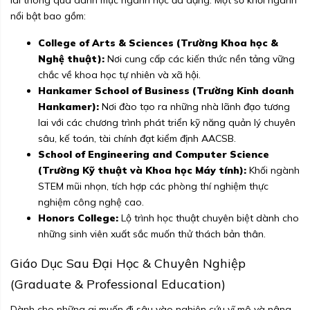
lai thông qua danh mục ngành học đa dạng. Một số khối ngành
nổi bật bao gồm:
College of Arts & Sciences (Trường Khoa học &
Nghệ thuật):
Nơi cung cấp các kiến thức nền tảng vững
chắc về khoa học tự nhiên và xã hội.
Hankamer School of Business (Trường Kinh doanh
Hankamer):
Nơi đào tạo ra những nhà lãnh đạo tương
lai với các chương trình phát triển kỹ năng quản lý chuyên
sâu, kế toán, tài chính đạt kiểm định AACSB.
School of Engineering and Computer Science
(Trường Kỹ thuật và Khoa học Máy tính):
Khối ngành
STEM mũi nhọn, tích hợp các phòng thí nghiệm thực
nghiệm công nghệ cao.
Honors College:
Lộ trình học thuật chuyên biệt dành cho
những sinh viên xuất sắc muốn thử thách bản thân.
Giáo Dục Sau Đại Học & Chuyên Nghiệp
(Graduate & Professional Education)
Dành cho những ai muốn đi sâu vào nghiên cứu vĩ mô và nâng