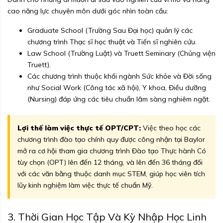
cao năng lực chuyên môn dưới góc nhìn toàn cầu:
Graduate School (Trường Sau Đại học) quản lý các
chương trình Thạc sĩ học thuật và Tiến sĩ nghiên cứu.
Law School (Trường Luật) và Truett Seminary (Chủng viện
Truett).
Các chương trình thuộc khối ngành Sức khỏe và Đời sống
như Social Work (Công tác xã hội), Y khoa, Điều dưỡng
(Nursing) đáp ứng các tiêu chuẩn lâm sàng nghiêm ngặt.
Lợi thế làm việc thực tế OPT/CPT:
Việc theo học các
chương trình đào tạo chính quy được công nhận tại Baylor
mở ra cơ hội tham gia chương trình Đào tạo Thực hành Có
tùy chọn (OPT) lên đến 12 tháng, và lên đến 36 tháng đối
với các văn bằng thuộc danh mục STEM, giúp học viên tích
lũy kinh nghiệm làm việc thực tế chuẩn Mỹ.
3. Thời Gian Học Tập Và Kỳ Nhập Học Linh