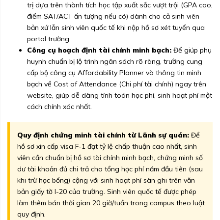
trị dựa trên thành tích học tập xuất sắc vượt trội (GPA cao,
điểm SAT/ACT ấn tượng nếu có) dành cho cả sinh viên
bản xứ lẫn sinh viên quốc tế khi nộp hồ sơ xét tuyển qua
portal trường.
Công cụ hoạch định tài chính minh bạch:
Để giúp phụ
huynh chuẩn bị lộ trình ngân sách rõ ràng, trường cung
cấp bộ công cụ Affordability Planner và thông tin minh
bạch về Cost of Attendance (Chi phí tài chính) ngay trên
website, giúp dễ dàng tính toán học phí, sinh hoạt phí một
cách chính xác nhất.
Quy định chứng minh tài chính từ Lãnh sự quán:
Để
hồ sơ xin cấp visa F-1 đạt tỷ lệ chấp thuận cao nhất, sinh
viên cần chuẩn bị hồ sơ tài chính minh bạch, chứng minh số
dư tài khoản đủ chi trả cho tổng học phí năm đầu tiên (sau
khi trừ học bổng) cộng với sinh hoạt phí sàn ghi trên văn
bản giấy tờ I-20 của trường. Sinh viên quốc tế được phép
làm thêm bán thời gian 20 giờ/tuần trong campus theo luật
quy định.