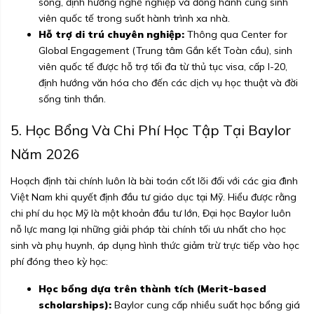
sống, định hướng nghề nghiệp và đồng hành cùng sinh
viên quốc tế trong suốt hành trình xa nhà.
Hỗ trợ di trú chuyên nghiệp:
Thông qua Center for
Global Engagement (Trung tâm Gắn kết Toàn cầu), sinh
viên quốc tế được hỗ trợ tối đa từ thủ tục visa, cấp I-20,
định hướng văn hóa cho đến các dịch vụ học thuật và đời
sống tinh thần.
5. Học Bổng Và Chi Phí Học Tập Tại Baylor
Năm 2026
Hoạch định tài chính luôn là bài toán cốt lõi đối với các gia đình
Việt Nam khi quyết định đầu tư giáo dục tại Mỹ. Hiểu được rằng
chi phí du học Mỹ là một khoản đầu tư lớn, Đại học Baylor luôn
nỗ lực mang lại những giải pháp tài chính tối ưu nhất cho học
sinh và phụ huynh, áp dụng hình thức giảm trừ trực tiếp vào học
phí đóng theo kỳ học:
Học bổng dựa trên thành tích (Merit-based
scholarships):
Baylor cung cấp nhiều suất học bổng giá