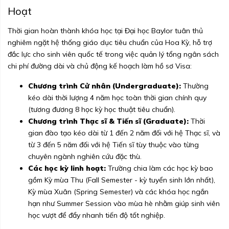
Hoạt
Thời gian hoàn thành khóa học tại Đại học Baylor tuân thủ
nghiêm ngặt hệ thống giáo dục tiêu chuẩn của Hoa Kỳ, hỗ trợ
đắc lực cho sinh viên quốc tế trong việc quản lý tổng ngân sách
chi phí đường dài và chủ động kế hoạch làm hồ sơ Visa:
Chương trình Cử nhân (Undergraduate):
Thường
kéo dài thời lượng 4 năm học toàn thời gian chính quy
(tương đương 8 học kỳ học thuật tiêu chuẩn).
Chương trình Thạc sĩ & Tiến sĩ (Graduate):
Thời
gian đào tạo kéo dài từ 1 đến 2 năm đối với hệ Thạc sĩ, và
từ 3 đến 5 năm đối với hệ Tiến sĩ tùy thuộc vào từng
chuyên ngành nghiên cứu đặc thù.
Các học kỳ linh hoạt:
Trường chia làm các học kỳ bao
gồm Kỳ mùa Thu (Fall Semester - kỳ tuyển sinh lớn nhất),
Kỳ mùa Xuân (Spring Semester) và các khóa học ngắn
hạn như Summer Session vào mùa hè nhằm giúp sinh viên
học vượt để đẩy nhanh tiến độ tốt nghiệp.