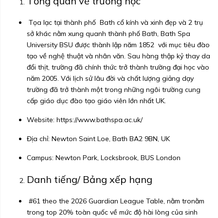
Tổng quan về trường học
Tọa lạc tại thành phố Bath cổ kính và xinh đẹp và 2 trụ
sở khác nằm xung quanh thành phố Bath, Bath Spa
University BSU được thành lập năm 1852 với mục tiêu đào
tạo về nghệ thuật và nhân văn. Sau hàng thập kỷ thay da
đổi thịt, trường đã chính thức trở thành trường đại học vào
năm 2005. Với lịch sử lâu đời và chất lượng giảng dạy
trường đã trở thành một trong những ngôi trường cung
cấp giáo dục đào tạo giáo viên lớn nhất UK.
Website:
https://www.bathspa.ac.uk/
Địa chỉ: Newton Saint Loe, Bath BA2 9BN, UK
Campus: Newton Park, Locksbrook, BUS London
Danh tiếng/ Bảng xếp hạng
#61 theo the 2026 Guardian League Table, nằm tronằm
trong
top 20% toàn quốc về mức độ hài lòng của sinh